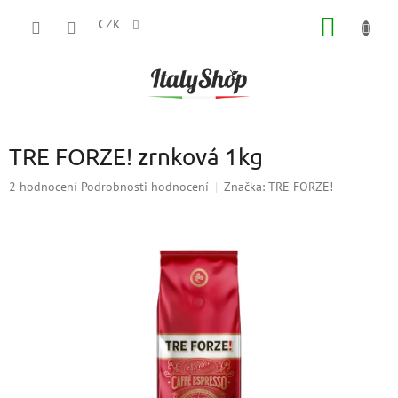
Přejít
NÁKUP
na
CZK
obsah
KOŠÍK
TRE FORZE! zrnková 1kg
Průměrné
2 hodnocení
Podrobnosti hodnocení
Značka:
TRE FORZE!
hodnocení
produktu
je
5,0
z
5
hvězdiček.