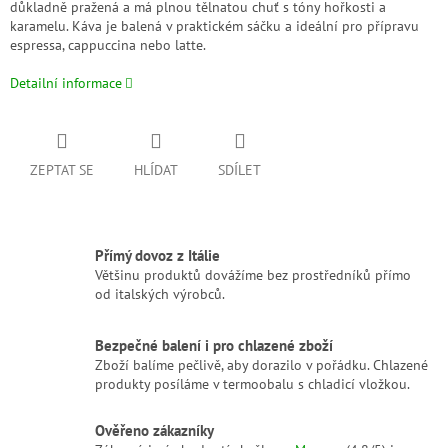
důkladně pražená a má plnou tělnatou chuť s tóny hořkosti a
karamelu. Káva je balená v praktickém sáčku a ideální pro přípravu
espressa, cappuccina nebo latte.
Detailní informace
ZEPTAT SE
HLÍDAT
SDÍLET
Přímý dovoz z Itálie
Většinu produktů dovážíme bez prostředníků přímo
od italských výrobců.
Bezpečné balení i pro chlazené zboží
Zboží balíme pečlivě, aby dorazilo v pořádku. Chlazené
produkty posíláme v termoobalu s chladicí vložkou.
Ověřeno zákazníky