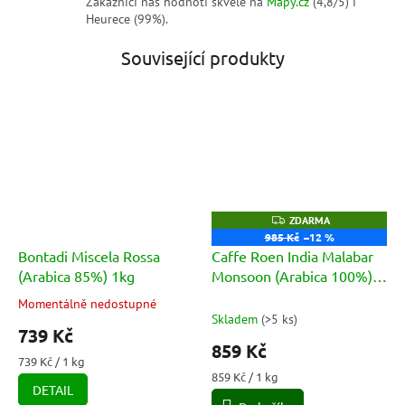
Zákazníci nás hodnotí skvěle na
Mapy.cz
(4,8/5) i
Heurece (99%).
Související produkty
Z
ZDARMA
D
985 Kč
–12 %
A
Bontadi Miscela Rossa
Caffe Roen India Malabar
R
M
(Arabica 85%) 1kg
Monsoon (Arabica 100%)
A
1kg
Momentálně nedostupné
Průměrné
Skladem
(
>5 ks
)
hodnocení
739 Kč
produktu
859 Kč
je
Měrná
739 Kč / 1 kg
5,0
cena:
Měrná
859 Kč / 1 kg
DETAIL
cena:
z