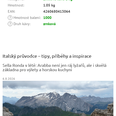
Hmotnost
:
1.05 kg
EAN
:
4260680413064
?
Hmotnost balení
:
1000
?
Druh kávy
:
zrnková
Z
á
p
a
Italský průvodce – tipy, příběhy a inspirace
t
Sella Ronda v létě: Arabba není jen ráj lyžařů, ale i skvělá
í
základna pro výlety a horskou kuchyni
6.8.2026