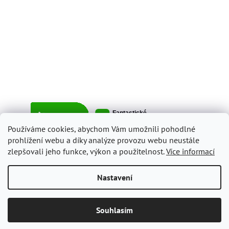
Používáme cookies, abychom Vám umožnili pohodlné
prohlížení webu a díky analýze provozu webu neustále
zlepšovali jeho funkce, výkon a použitelnost.
Více informací
Vytvořil Shoptet
Nastavení
Copyright 2026
ItalyShop.cz
. Všechna práva vyhrazena.
Upravit
Souhlasím
nastavení cookies