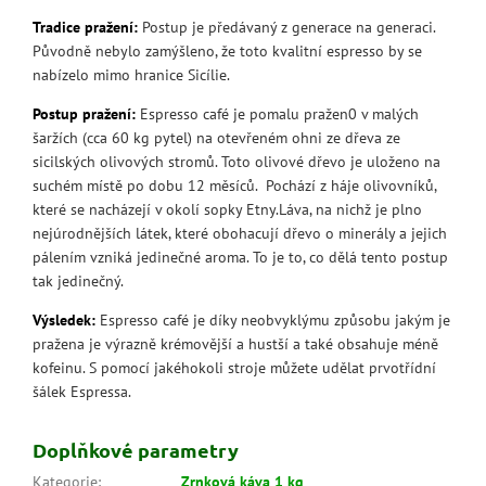
Tradice pražení:
Postup je předávaný z generace na generaci.
Původně nebylo zamýšleno, že toto kvalitní espresso by se
nabízelo mimo hranice Sicílie.
Postup pražení:
Espresso café je pomalu pražen0 v malých
šaržích (cca 60 kg pytel) na otevřeném ohni ze dřeva ze
sicilských olivových stromů. Toto olivové dřevo je uloženo na
suchém místě po dobu 12 měsíců. Pochází z háje olivovníků,
které se nacházejí v okolí sopky Etny.Láva, na nichž je plno
nejúrodnějších látek, které obohacují dřevo o minerály a jejich
pálením vzniká jedinečné aroma. To je to, co dělá tento postup
tak jedinečný.
Výsledek:
Espresso café je díky neobvyklýmu způsobu jakým je
pražena je výrazně krémovější a hustší a také obsahuje méně
kofeinu. S pomocí jakéhokoli stroje můžete udělat prvotřídní
šálek Espressa.
Doplňkové parametry
Kategorie
:
Zrnková káva 1 kg