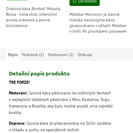
Do košíku
5
hvězdiček.
Zrnková káva Bontadi Miscela
Rossa - silná chuť, intenzivní
Malabar Monsoon je slavná
aroma, krémová a pevná
indická monorigine káva,
konzistence.
zpracovávaná v oblasti Malabar
v Indii. Po procházení procesem
monsonování získává
intenzivní, trvalou chuť s tóny
koření,...
Popis
Podobné (1)
Hodnocení (2)
Diskuze
Detailní popis produktu
TRE FORZE!
Pěstování:
Surová kávy pěstovaná na rodinných farmách
v nejlepších oblastech pěstování v Peru, Kostarice, Togu,
Kamerunu a Brazílie, aby bylo možné použít zrna největší
kvality.
Doprava:
Surová káva je přepravována na Sicílii uložená
v chladu a suchu na speciálních lodích.