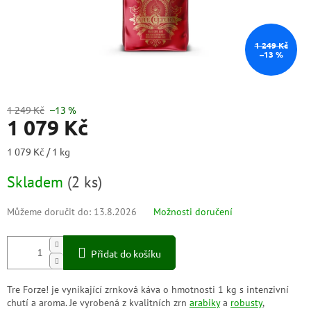
1 249 Kč
–13 %
1 249 Kč
–13 %
1 079 Kč
Měrná
1 079 Kč / 1 kg
cena:
Skladem
(
2 ks
)
Můžeme doručit do:
13.8.2026
Možnosti doručení
Přidat do košíku
Tre Forze! je vynikající zrnková káva o hmotnosti 1 kg s intenzivní
chutí a aroma. Je vyrobená z kvalitních zrn
arabiky
a
robusty
,