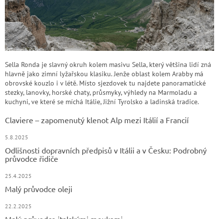
Sella Ronda je slavný okruh kolem masivu Sella, který většina lidí zná
hlavně jako zimní lyžařskou klasiku. Jenže oblast kolem Arabby má
obrovské kouzlo i v létě. Místo sjezdovek tu najdete panoramatické
stezky, lanovky, horské chaty, průsmyky, výhledy na Marmoladu a
kuchyni, ve které se míchá Itálie, Jižní Tyrolsko a ladinská tradice.
Claviere – zapomenutý klenot Alp mezi Itálií a Francií
5.8.2025
Odlišnosti dopravních předpisů v Itálii a v Česku: Podrobný
průvodce řidiče
25.4.2025
Malý průvodce oleji
22.2.2025