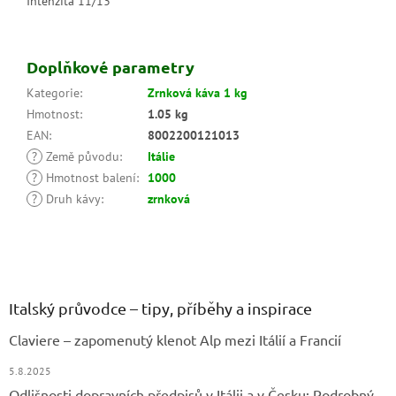
Intenzita 11/13
Doplňkové parametry
Kategorie
:
Zrnková káva 1 kg
Hmotnost
:
1.05 kg
EAN
:
8002200121013
?
Země původu
:
Itálie
?
Hmotnost balení
:
1000
?
Druh kávy
:
zrnková
Z
á
p
a
Italský průvodce – tipy, příběhy a inspirace
t
Claviere – zapomenutý klenot Alp mezi Itálií a Francií
í
5.8.2025
Odlišnosti dopravních předpisů v Itálii a v Česku: Podrobný