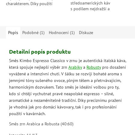
středoamerických káv
charakterem. Díky použití
s podílem nejdražší a
vysoce kvalitních kávových zrn
nejceněnější odrudy na světě –
z peruánského regionu Place
kávy Jamaica Blue Mountain.
San...
Směs tvoří 80%...
Popis
Podobné (1)
Hodnocení (1)
Diskuze
Detailní popis produktu
Směs Kimbo Espresso Classico v zrnu je autentická italská káva,
která spojuje nejlepší výběr zrn
Arabiky
a
Robusty
pro dosažení
vyvážené a intenzivní chuti. V šálku se rozvíjí bohaté aroma s
jemnými tóny sušeného ovoce, plným tělem a přetrvávajícím,
harmonickým dozvukem. Tato směs je ideální volbou pro ty,
kdo si chtějí vychutnat pravé neapolské espresso – silné,
aromatické a nezaměnitelně tradiční. Díky preciznímu pražení
je vhodná jak pro domácí kávovary, tak i pro profesionální
použití v kavárnách.
Směs zrn Arabica a Robusta (40:60)