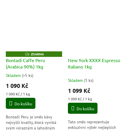
Z
ZDARMA
D
Bontadi Caffe Peru
New York XXXX Espresso
A
(Arabica 90%) 1kg
Italiano 1kg
R
M
A
Skladem
(
>5 ks
)
Průměrné
Skladem
(
3 ks
)
hodnocení
1 090 Kč
produktu
1 099 Kč
je
Měrná
1 090 Kč / 1 kg
5,0
cena:
Měrná
1 099 Kč / 1 kg
Do košíku
cena:
z
Do košíku
5
hvězdiček.
Bontadi Peru je směs kávy
Tato směs reprezentuje
nejvyšší kvality, která vyniká
exkluzivní výběr nejlepších
svým výrazným a lahodným