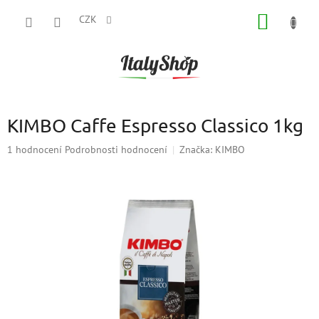
Přejít
NÁKUP
na
CZK
obsah
KOŠÍK
KIMBO Caffe Espresso Classico 1kg
Průměrné
1 hodnocení
Podrobnosti hodnocení
Značka:
KIMBO
hodnocení
produktu
je
5,0
z
5
hvězdiček.