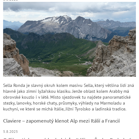
Sella Ronda je slavný okruh kolem masivu Sella, který většina lidí zná
hlavně jako zimní lyžařskou klasiku. Jenže oblast kolem Arabby má
obrovské kouzlo i v létě. Místo sjezdovek tu najdete panoramatické
stezky, lanovky, horské chaty, průsmyky, výhledy na Marmoladu a
kuchyni, ve které se míchá Itálie, Jižní Tyrolsko a ladinská tradice.
Claviere – zapomenutý klenot Alp mezi Itálií a Francií
5.8.2025