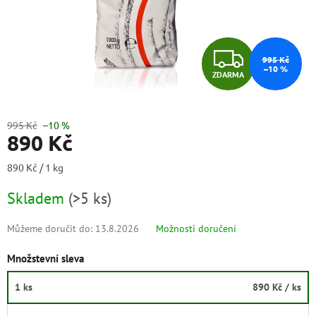
Z
995 Kč
–10 %
ZDARMA
D
A
995 Kč
–10 %
890 Kč
R
Měrná
890 Kč / 1 kg
M
cena:
Skladem
(
>5 ks
)
A
Můžeme doručit do:
13.8.2026
Možnosti doručení
Množstevní sleva
1 ks
890 Kč
/ ks