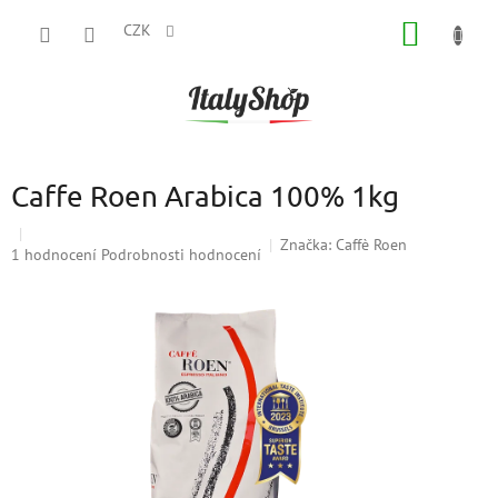
Přejít
NÁKUP
na
CZK
obsah
KOŠÍK
Caffe Roen Arabica 100% 1kg
Značka:
Caffè Roen
Průměrné
1 hodnocení
Podrobnosti hodnocení
hodnocení
produktu
je
5,0
z
5
hvězdiček.