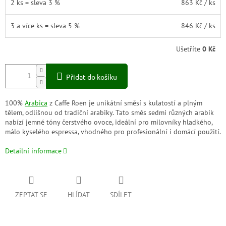
2 ks = sleva 3 %
863 Kč
/ ks
3 a více ks = sleva 5 %
846 Kč
/ ks
Ušetříte
0 Kč
Přidat do košíku
100%
Arabica
z Caffe Roen je unikátní směsí s kulatostí a plným
tělem, odlišnou od tradiční arabiky. Tato směs sedmi různých arabik
nabízí jemné tóny čerstvého ovoce, ideální pro milovníky hladkého,
málo kyselého espressa, vhodného pro profesionální i domácí použití.
Detailní informace
ZEPTAT SE
HLÍDAT
SDÍLET