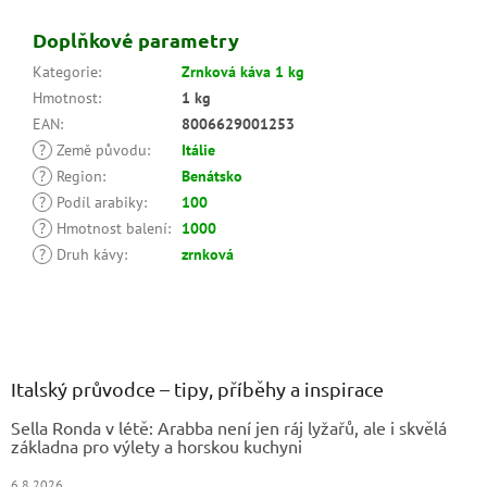
Doplňkové parametry
Kategorie
:
Zrnková káva 1 kg
Hmotnost
:
1 kg
EAN
:
8006629001253
?
Země původu
:
Itálie
?
Region
:
Benátsko
?
Podíl arabiky
:
100
?
Hmotnost balení
:
1000
?
Druh kávy
:
zrnková
Z
á
p
a
Italský průvodce – tipy, příběhy a inspirace
t
Sella Ronda v létě: Arabba není jen ráj lyžařů, ale i skvělá
í
základna pro výlety a horskou kuchyni
6.8.2026