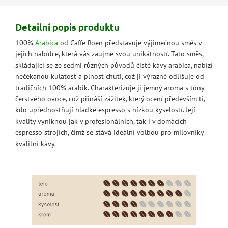
Detailní popis produktu
100%
Arabica
od Caffe Roen představuje výjimečnou směs v
jejich nabídce, která vás zaujme svou unikátností. Tato směs,
skládající se ze sedmi různých původů čisté kávy arabica, nabízí
nečekanou kulatost a plnost chuti, což ji výrazně odlišuje od
tradičních 100% arabik. Charakterizuje ji jemný aroma s tóny
čerstvého ovoce, což přináší zážitek, který ocení především ti,
kdo upřednostňují hladké espresso s nízkou kyselostí. Její
kvality vyniknou jak v profesionálních, tak i v domácích
espresso strojích, čímž se stává ideální volbou pro milovníky
kvalitní kávy.