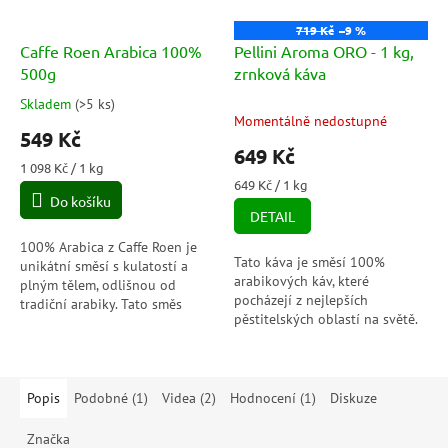
719 Kč
–9 %
Caffe Roen Arabica 100%
Pellini Aroma ORO - 1 kg,
500g
zrnková káva
Skladem
(
>5 ks
)
Průměrné
Momentálně nedostupné
hodnocení
549 Kč
produktu
649 Kč
je
Měrná
1 098 Kč / 1 kg
5,0
cena:
Měrná
649 Kč / 1 kg
Do košíku
cena:
z
DETAIL
5
hvězdiček.
100% Arabica z Caffe Roen je
Tato káva je směsí 100%
unikátní směsí s kulatostí a
arabikových káv, které
plným tělem, odlišnou od
pocházejí z nejlepších
tradiční arabiky. Tato směs
pěstitelských oblastí na světě.
sedmi různých arabik nabízí
Je to lahodná a vyvážená káva
jemné tóny čerstvého ovoce,
s nádechem čokolády a ovoce,
ideální...
která je vhodná...
Popis
Podobné (1)
Videa (2)
Hodnocení (1)
Diskuze
Značka