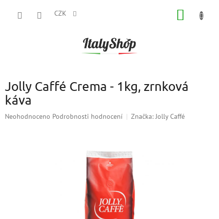
Přejít
NÁKUP
na
CZK
obsah
KOŠÍK
Jolly Caffé Crema - 1kg, zrnková
káva
Průměrné
Neohodnoceno
Podrobnosti hodnocení
Značka:
Jolly Caffé
hodnocení
produktu
je
0,0
z
5
hvězdiček.