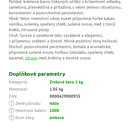
Pohled: krémová barva lískových oříšků s brilantními odlesky,
sametová, přesvědčivá a přitažlivá, s velmi jemnou strukturou,
konzistentní a pozoruhodně perzistentní.
Vůně: Velmi intenzivní vůně, buket připomíná hořké kakao,
vanilku, sušenky, opečený chléb, sušené ovoce, med z tisíců
květů, citrusové plody.
Chuť: Syrové a sametové tělo, vyvážené a elegantní,
s příjemnou svěžestí a živostí. Mírné pozitivní tóny hořkosti.
Dochuť: pozoruhodně perzistentní, bohatá a aromatická;
připomíná sušené ovoce, hořkou čokoládu, opečený chléb,
karamel,
citrusy
, med, květiny a čerstvé ovoce.
Doplňkové parametry
Kategorie
:
Zrnková káva 1 kg
Hmotnost
:
1.05 kg
EAN
:
8000429000935
?
Země původu
:
Itálie
?
Hmotnost balení
:
1000
?
Druh kávy
:
zrnková