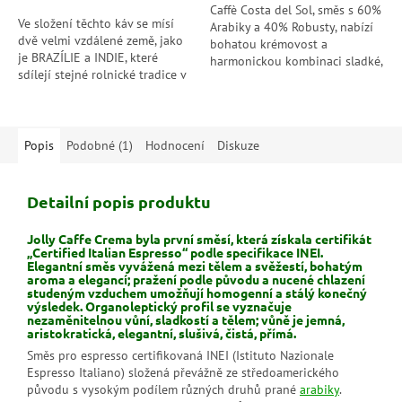
hvězdiček.
Caffè Costa del Sol, směs s 60%
Ve složení těchto káv se mísí
Arabiky a 40% Robusty, nabízí
dvě velmi vzdálené země, jako
bohatou krémovost a
je BRAZÍLIE a INDIE, které
harmonickou kombinaci sladké,
sdílejí stejné rolnické tradice v
sametové chuti s lehkou
pěstování kávy, což umocňuje
aciditou a čokoládovými tóny.
všechny organoleptické...
Popis
Podobné (1)
Hodnocení
Diskuze
Detailní popis produktu
Jolly Caffe Crema byla první směsí, která získala certifikát
„Certified Italian Espresso“ podle specifikace INEI.
Elegantní směs vyvážená mezi tělem a svěžestí, bohatým
aroma a elegancí; pražení podle původu a nucené chlazení
studeným vzduchem umožňují homogenní a stálý konečný
výsledek. Organoleptický profil se vyznačuje
nezaměnitelnou vůní, sladkostí a tělem; vůně je jemná,
aristokratická, elegantní, slušivá, čistá, přímá.
Směs pro espresso certifikovaná INEI (Istituto Nazionale
Espresso Italiano) složená převážně ze středoamerického
původu s vysokým podílem různých druhů prané
arabiky
.