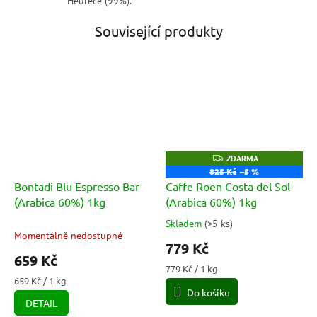
Heurece (99%).
Související produkty
Z
ZDARMA
D
825 Kč
–5 %
A
Bontadi Blu Espresso Bar
Caffe Roen Costa del Sol
R
M
(Arabica 60%) 1kg
(Arabica 60%) 1kg
A
Skladem
(
>5 ks
)
Průměrné
Momentálně nedostupné
hodnocení
779 Kč
produktu
659 Kč
je
Měrná
779 Kč / 1 kg
5,0
Měrná
cena:
659 Kč / 1 kg
cena:
Do košíku
z
DETAIL
5