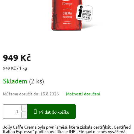
949 Kč
Měrná
949 Kč / 1 kg
cena:
Skladem
(
2 ks
)
Můžeme doručit do:
13.8.2026
Možnosti doručení
Přidat do košíku
Jolly Caffe Crema byla první směsí, která získala certifikát „Certified
Italian Espresso“ podle specifikace INEI. Elegantní směs vyvážená