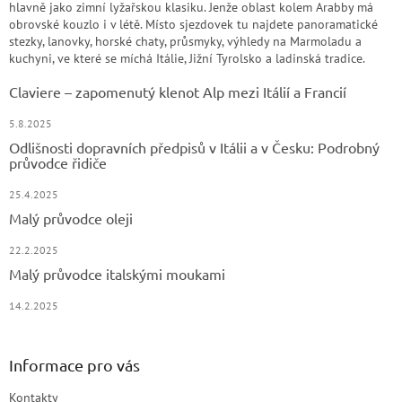
hlavně jako zimní lyžařskou klasiku. Jenže oblast kolem Arabby má
obrovské kouzlo i v létě. Místo sjezdovek tu najdete panoramatické
stezky, lanovky, horské chaty, průsmyky, výhledy na Marmoladu a
kuchyni, ve které se míchá Itálie, Jižní Tyrolsko a ladinská tradice.
Claviere – zapomenutý klenot Alp mezi Itálií a Francií
5.8.2025
Odlišnosti dopravních předpisů v Itálii a v Česku: Podrobný
průvodce řidiče
25.4.2025
Malý průvodce oleji
22.2.2025
Malý průvodce italskými moukami
14.2.2025
Informace pro vás
Kontakty