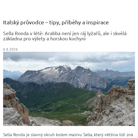
Z
á
p
a
Italský průvodce – tipy, příběhy a inspirace
t
Sella Ronda v létě: Arabba není jen ráj lyžařů, ale i skvělá
í
základna pro výlety a horskou kuchyni
6.8.2026
Sella Ronda je slavný okruh kolem masivu Sella, který většina lidí zná