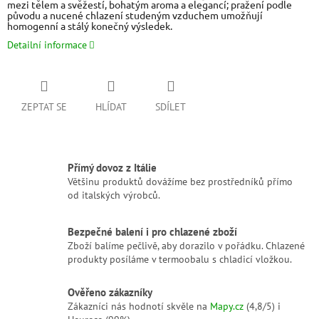
mezi tělem a svěžestí, bohatým aroma a elegancí; pražení podle
původu a nucené chlazení studeným vzduchem umožňují
homogenní a stálý konečný výsledek.
Detailní informace
ZEPTAT SE
HLÍDAT
SDÍLET
Přímý dovoz z Itálie
Většinu produktů dovážíme bez prostředníků přímo
od italských výrobců.
Bezpečné balení i pro chlazené zboží
Zboží balíme pečlivě, aby dorazilo v pořádku. Chlazené
produkty posíláme v termoobalu s chladicí vložkou.
Ověřeno zákazníky
Zákazníci nás hodnotí skvěle na
Mapy.cz
(4,8/5) i