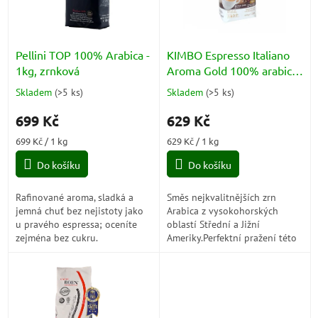
p
r
o
d
Pellini TOP 100% Arabica -
KIMBO Espresso Italiano
u
1kg, zrnková
Aroma Gold 100% arabica
k
1kg
Skladem
(
>5 ks
)
Skladem
(
>5 ks
)
Průměrné
Průměrné
t
hodnocení
hodnocení
ů
699 Kč
629 Kč
produktu
produktu
je
je
Měrná
Měrná
699 Kč / 1 kg
629 Kč / 1 kg
5,0
5,0
cena:
cena:
z
z
Do košíku
Do košíku
5
5
hvězdiček.
hvězdiček.
Rafinované aroma, sladká a
Směs nejkvalitnějších zrn
jemná chuť bez nejistoty jako
Arabica z vysokohorských
u pravého espressa; oceníte
oblastí Střední a Jižní
zejména bez cukru.
Ameriky.Perfektní pražení této
100% směsi zrn Arabica
zvýrazňuje sladkou chuť kávy a
bohaté...