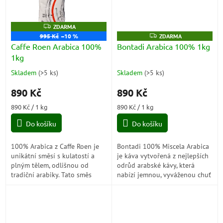
Z
ZDARMA
D
995 Kč
–10 %
Z
ZDARMA
A
D
Caffe Roen Arabica 100%
Bontadi Arabica 100% 1kg
R
A
M
1kg
R
A
M
A
Skladem
(
>5 ks
)
Skladem
(
>5 ks
)
Průměrné
Průměrné
hodnocení
hodnocení
890 Kč
890 Kč
produktu
produktu
je
je
Měrná
Měrná
890 Kč / 1 kg
890 Kč / 1 kg
5,0
5,0
cena:
cena:
z
z
Do košíku
Do košíku
5
5
hvězdiček.
hvězdiček.
100% Arabica z Caffe Roen je
Bontadi 100% Miscela Arabica
unikátní směsí s kulatostí a
je káva vytvořená z nejlepších
plným tělem, odlišnou od
odrůd arabské kávy, která
tradiční arabiky. Tato směs
nabízí jemnou, vyváženou chuť
sedmi různých arabik nabízí
s tóny ovoce a květin. Je to
jemné tóny čerstvého ovoce,
ideální káva pro ty, kteří si...
ideální...