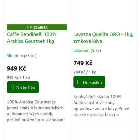
Z
ZDARMA
D
Caffe Bendinelli 100%
Lavazza Qualita ORO - 1kg,
A
Arabica Gourmet 1kg
zrnková káva
R
M
A
Skladem
(
5 ks
)
Průměrné
Skladem
(
>5 ks
)
hodnocení
749 Kč
produktu
949 Kč
je
Měrná
749 Kč / 1 kg
5,0
Měrná
cena:
949 Kč / 1 kg
z
cena:
Do košíku
5
Do košíku
hvězdiček.
Neobyčejně sladká 100%
100% Arabica Gourmet je
Arabica oslní všechny
jemná směs středoamerických
opravdové znalce kávy. Pravé
a jihoamerických arabik,
italské espresso láká na
pečlivě pražená pro zachování
intenzivní aromatickou směs,
jejích aromatických tónů. Její
která je tvořena těmi
květinové, ovocné a medové
nejkvalitnějšími zrny ze...
nuance s...