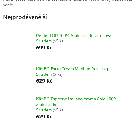
vedle.
Nejprodávanější
Pellini TOP 100% Arabica - 1kg, zrnková
Skladem
(
>5 ks
)
699 Kč
KIMBO Extra Cream Medium Rost 1kg
Skladem
(
5 ks
)
629 Kč
KIMBO Espresso Italiano Aroma Gold 100%
arabica 1kg
Skladem
(
>5 ks
)
629 Kč
Ř