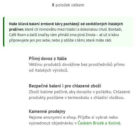
intenzivní, trvalou chuť s tóny
8
položek celkem
O
koření,...
v
l
Naše kilová balení zrnkové kávy pocházejí od osvědčených italských
á
pražíren
, které ctí rovnováhu mezi tradicí a dokonalou chutí. Bontadi,
d
Cafè Roen a další značky vám přináší zrna plná života – ať už si kávu
a
připravujete jen pro sebe, nebo ji sdílíte s těmi, které máte rádi.
c
í
p
Přímý dovoz z Itálie
r
Většinu produktů dovážíme bez prostředníků přímo
v
od italských výrobců.
k
y
v
Bezpečné balení i pro chlazené zboží
ý
Zboží balíme pečlivě, aby dorazilo v pořádku. Chlazené
p
produkty posíláme v termoobalu s chladicí vložkou.
i
s
u
Kamenné prodejny
Nejsme anonymní e-shop. Přijďte si vybrat nebo
vyzvednout objednávku v
Českém Brodě a Kolíně
.