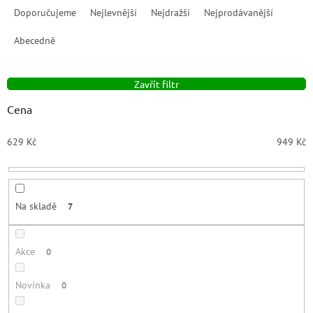
a
Doporučujeme
Nejlevnější
Nejdražší
Nejprodávanější
z
e
Abecedně
n
í
Zavřít filtr
p
r
Cena
o
d
629
Kč
949
Kč
u
k
t
ů
Na skladě
7
Akce
0
Novinka
0