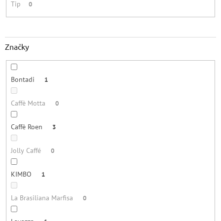
Tip
0
Značky
Bontadi
1
Caffè Motta
0
Caffè Roen
3
Jolly Caffé
0
KIMBO
1
La Brasiliana Marfisa
0