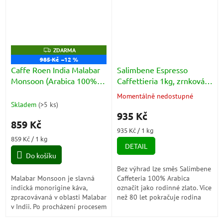
Z
ZDARMA
D
985 Kč
–12 %
A
Caffe Roen India Malabar
Salimbene Espresso
R
M
Monsoon (Arabica 100%)
Caffettieria 1kg, zrnková
A
1kg
káva
Momentálně nedostupné
Průměrné
Skladem
(
>5 ks
)
hodnocení
935 Kč
produktu
859 Kč
je
Měrná
935 Kč / 1 kg
5,0
Měrná
cena:
859 Kč / 1 kg
z
DETAIL
cena:
5
Do košíku
hvězdiček.
Bez výhrad lze směs Salimbene
Malabar Monsoon je slavná
Caffeteria 100% Arabica
indická monorigine káva,
označit jako rodinné zlato. Více
zpracovávaná v oblasti Malabar
než 80 let pokračuje rodina
v Indii. Po procházení procesem
Salimbene v tradici pražení
monsonování získává
špičkové kávy...