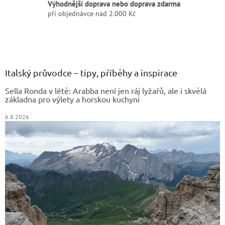
Výhodnější doprava nebo doprava zdarma
pří objednávce nad 2.000 Kč
Z
á
p
a
Italský průvodce – tipy, příběhy a inspirace
t
Sella Ronda v létě: Arabba není jen ráj lyžařů, ale i skvělá
í
základna pro výlety a horskou kuchyni
6.8.2026