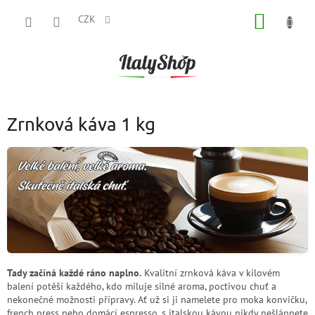
Přejít
NÁKUP
na
CZK
obsah
KOŠÍK
Zrnková káva 1 kg
Tady začíná každé ráno naplno.
Kvalitní zrnková káva v kilovém
balení potěší každého, kdo miluje silné aroma, poctivou chuť a
nekonečné možnosti přípravy. Ať už si ji namelete pro moka konvičku,
french press nebo domácí espresso, s italskou kávou nikdy nešlápnete