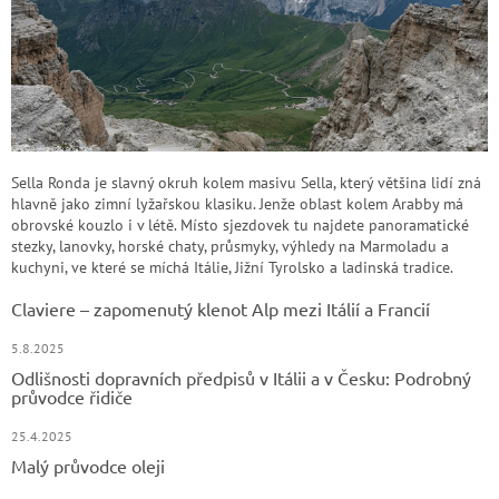
Sella Ronda je slavný okruh kolem masivu Sella, který většina lidí zná
hlavně jako zimní lyžařskou klasiku. Jenže oblast kolem Arabby má
obrovské kouzlo i v létě. Místo sjezdovek tu najdete panoramatické
stezky, lanovky, horské chaty, průsmyky, výhledy na Marmoladu a
kuchyni, ve které se míchá Itálie, Jižní Tyrolsko a ladinská tradice.
Claviere – zapomenutý klenot Alp mezi Itálií a Francií
5.8.2025
Odlišnosti dopravních předpisů v Itálii a v Česku: Podrobný
průvodce řidiče
25.4.2025
Malý průvodce oleji