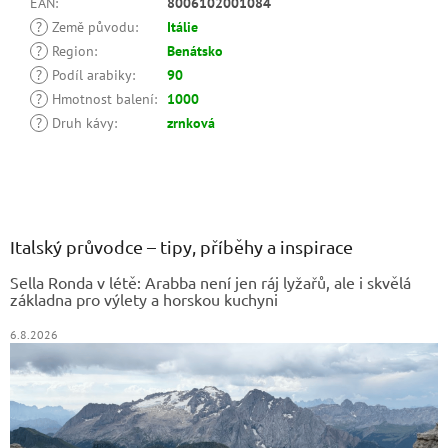
EAN
:
8006102001084
?
Země původu
:
Itálie
?
Region
:
Benátsko
?
Podíl arabiky
:
90
?
Hmotnost balení
:
1000
?
Druh kávy
:
zrnková
Z
á
p
a
Italský průvodce – tipy, příběhy a inspirace
t
Sella Ronda v létě: Arabba není jen ráj lyžařů, ale i skvělá
í
základna pro výlety a horskou kuchyni
6.8.2026