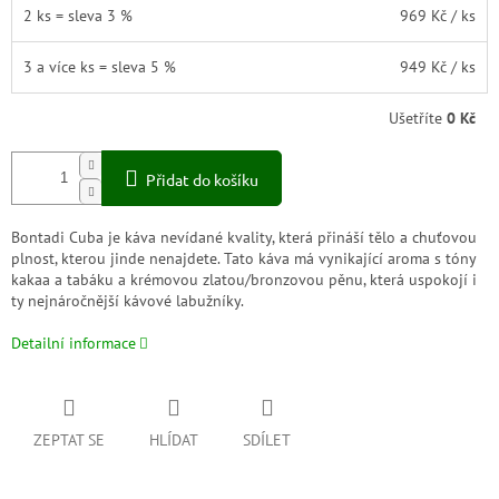
2 ks = sleva 3 %
969 Kč
/ ks
3 a více ks = sleva 5 %
949 Kč
/ ks
Ušetříte
0 Kč
Přidat do košíku
Bontadi Cuba je káva nevídané kvality, která přináší tělo a chuťovou
plnost, kterou jinde nenajdete. Tato káva má vynikající aroma s tóny
kakaa a tabáku a krémovou zlatou/bronzovou pěnu, která uspokojí i
ty nejnáročnější kávové labužníky.
Detailní informace
ZEPTAT SE
HLÍDAT
SDÍLET