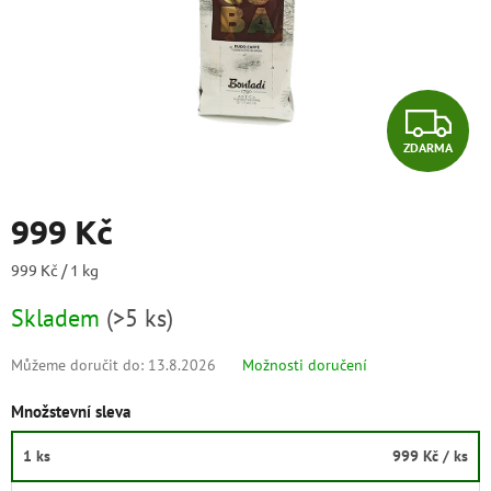
Z
ZDARMA
D
A
999 Kč
R
Měrná
999 Kč / 1 kg
cena:
M
Skladem
(
>5 ks
)
A
Můžeme doručit do:
13.8.2026
Možnosti doručení
Množstevní sleva
1 ks
999 Kč
/ ks