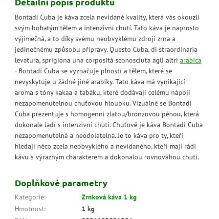
Detailní popis produktu
Bontadi Cuba je káva zcela nevídané kvality, která vás okouzlí
svým bohatým tělem a intenzivní chutí. Tato káva je naprosto
výjimečná, a to díky svému neobvyklému zdroji zrna a
jedinečnému způsobu přípravy. Questo Cuba, di straordinaria
levatura, sprigiona una corposità sconosciuta agli altri
arabica
- Bontadi Cuba se vyznačuje plností a tělem, které se
nevyskytuje u žádné jiné arabiky. Tato káva má vynikající
aroma s tóny kakaa a tabáku, které dodávají celému nápoji
nezapomenutelnou chuťovou hloubku. Vizuálně se Bontadi
Cuba prezentuje s homogenní zlatou/bronzovou pěnou, která
dokonale ladí s intenzivní chutí. Chuťově je káva Bontadi Cuba
nezapomenutelná a neodolatelná. Je to káva pro ty, kteří
hledají něco zcela neobvyklého a nevídaného, kteří mají rádi
kávu s výrazným charakterem a dokonalou rovnováhou chutí.
Doplňkové parametry
Kategorie
:
Zrnková káva 1 kg
Hmotnost
:
1 kg