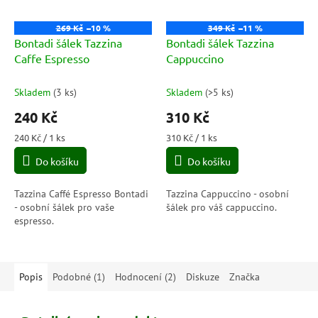
269 Kč
–10 %
349 Kč
–11 %
Bontadi šálek Tazzina
Bontadi šálek Tazzina
Caffe Espresso
Cappuccino
Skladem
(
3 ks
)
Skladem
(
>5 ks
)
240 Kč
310 Kč
Měrná
Měrná
240 Kč / 1 ks
310 Kč / 1 ks
cena:
cena:
Do košíku
Do košíku
Tazzina Caffé Espresso Bontadi
Tazzina Cappuccino - osobní
- osobní šálek pro vaše
šálek pro váš cappuccino.
espresso.
Popis
Podobné (1)
Hodnocení (2)
Diskuze
Značka