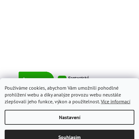
Používáme cookies, abychom Vám umožnili pohodlné
prohlížení webu a díky analýze provozu webu neustále
zlepšovali jeho funkce, výkon a použitelnost.
Více informací
Vytvořil Shoptet
Nastavení
Copyright 2026
ItalyShop.cz
. Všechna práva vyhrazena.
Upravit
Souhlasím
nastavení cookies