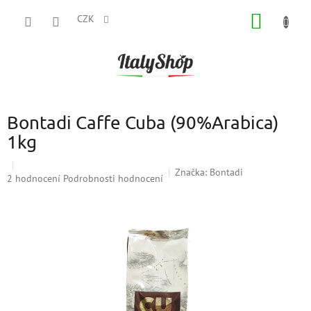
Přejít
NÁKUP
na
CZK
obsah
KOŠÍK
Bontadi Caffe Cuba (90%Arabica)
1kg
Značka:
Bontadi
Průměrné
2 hodnocení
Podrobnosti hodnocení
hodnocení
produktu
je
5,0
z
5
hvězdiček.