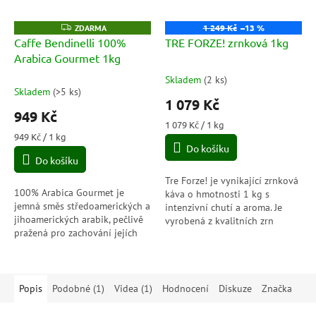
1 249 Kč
–13 %
Z
ZDARMA
D
Caffe Bendinelli 100%
TRE FORZE! zrnková 1kg
A
Arabica Gourmet 1kg
R
M
A
Skladem
(
2 ks
)
Průměrné
Skladem
(
>5 ks
)
hodnocení
1 079 Kč
produktu
949 Kč
je
Měrná
1 079 Kč / 1 kg
5,0
Měrná
cena:
949 Kč / 1 kg
cena:
Do košíku
z
Do košíku
5
hvězdiček.
Tre Forze! je vynikající zrnková
100% Arabica Gourmet je
káva o hmotnosti 1 kg s
jemná směs středoamerických a
intenzivní chutí a aroma. Je
jihoamerických arabik, pečlivě
vyrobená z kvalitních zrn
pražená pro zachování jejích
arabiky a robusty, důkladně
aromatických tónů. Její
pražená a má plnou tělnatou
květinové, ovocné a medové
chuť s...
nuance s...
Popis
Podobné (1)
Videa (1)
Hodnocení
Diskuze
Značka