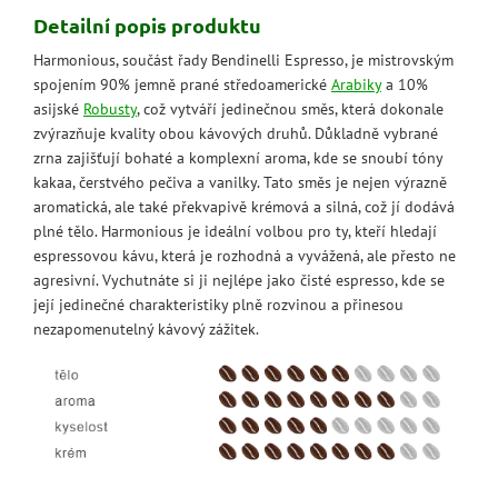
Detailní popis produktu
Harmonious, součást řady Bendinelli Espresso, je mistrovským
spojením 90% jemně prané středoamerické
Arabiky
a 10%
asijské
Robusty
, což vytváří jedinečnou směs, která dokonale
zvýrazňuje kvality obou kávových druhů. Důkladně vybrané
zrna zajišťují bohaté a komplexní aroma, kde se snoubí tóny
kakaa, čerstvého pečiva a vanilky. Tato směs je nejen výrazně
aromatická, ale také překvapivě krémová a silná, což jí dodává
plné tělo. Harmonious je ideální volbou pro ty, kteří hledají
espressovou kávu, která je rozhodná a vyvážená, ale přesto ne
agresivní. Vychutnáte si ji nejlépe jako čisté espresso, kde se
její jedinečné charakteristiky plně rozvinou a přinesou
nezapomenutelný kávový zážitek.