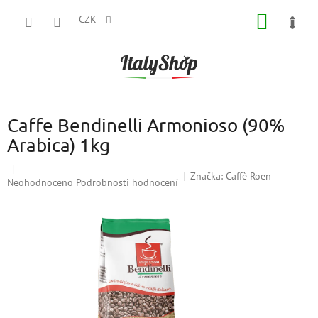
Přejít
NÁKUP
na
CZK
obsah
KOŠÍK
Caffe Bendinelli Armonioso (90%
Arabica) 1kg
Značka:
Caffè Roen
Průměrné
Neohodnoceno
Podrobnosti hodnocení
hodnocení
produktu
je
0,0
z
5
hvězdiček.