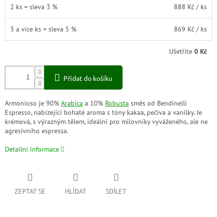
2 ks = sleva 3 %
888 Kč
/ ks
3 a více ks = sleva 5 %
869 Kč
/ ks
Ušetříte
0 Kč
Přidat do košíku
Armonioso je 90%
Arabica
a 10%
Robusta
směs od Bendinelli
Espresso, nabízející bohaté aroma s tóny kakaa, pečiva a vanilky. Je
krémová, s výrazným tělem, ideální pro milovníky vyváženého, ale ne
agresivního espressa.
Detailní informace
ZEPTAT SE
HLÍDAT
SDÍLET