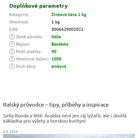
Doplňkové parametry
Kategorie
:
Zrnková káva 1 kg
Hmotnost
:
1 kg
EAN
:
8006629002021
?
Země původu
:
Itálie
?
Region
:
Benátsko
?
Podíl arabiky
:
90
?
Hmotnost balení
:
1000
?
Druh kávy
:
zrnková
Z
á
p
a
Italský průvodce – tipy, příběhy a inspirace
t
Sella Ronda v létě: Arabba není jen ráj lyžařů, ale i skvělá
í
základna pro výlety a horskou kuchyni
6.8.2026