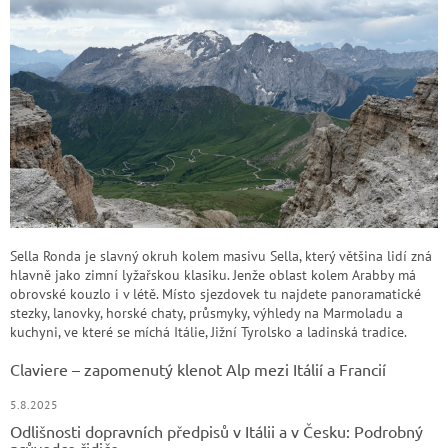
Sella Ronda je slavný okruh kolem masivu Sella, který většina lidí zná
hlavně jako zimní lyžařskou klasiku. Jenže oblast kolem Arabby má
obrovské kouzlo i v létě. Místo sjezdovek tu najdete panoramatické
stezky, lanovky, horské chaty, průsmyky, výhledy na Marmoladu a
kuchyni, ve které se míchá Itálie, Jižní Tyrolsko a ladinská tradice.
Claviere – zapomenutý klenot Alp mezi Itálií a Francií
5.8.2025
Odlišnosti dopravních předpisů v Itálii a v Česku: Podrobný
průvodce řidiče