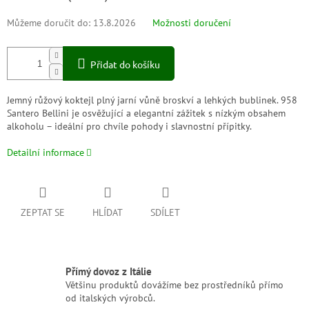
Můžeme doručit do:
13.8.2026
Možnosti doručení
Přidat do košíku
Jemný růžový koktejl plný jarní vůně broskví a lehkých bublinek. 958
Santero Bellini je osvěžující a elegantní zážitek s nízkým obsahem
alkoholu – ideální pro chvíle pohody i slavnostní přípitky.
Detailní informace
ZEPTAT SE
HLÍDAT
SDÍLET
Přímý dovoz z Itálie
Většinu produktů dovážíme bez prostředníků přímo
od italských výrobců.