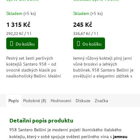
Skladem
(
>5 ks
)
Skladem
(
>5 ks
)
1 315 Kč
245 Kč
Měrná
Měrná
292,22 Kč / 1 l
326,67 Kč / 1 l
cena:
cena:
Do košíku
Do košíku
Pestrý set šesti perlivých
Jemný růžový koktejl plný jarní
koktejlů Santero 958 – od
vůně broskví a lehkých
ovocně sladkých klasik po
bublinek. 958 Santero Bellini je
nealkoholický Bellini. Ideální
osvěžující a elegantní zážitek s
dárek pro milovníky bublin,
nízkým obsahem alkoholu –
barev a chutí, které nikdy
ideální pro chvíle pohody i...
nenudí.
Popis
Podobné (8)
Hodnocení
Diskuze
Značka
Detailní popis produktu
958 Santero Bellini je moderní pojetí ikonického italského
koktejlu, který v sobě spojuje svěžest perlivého vína s
jemnou