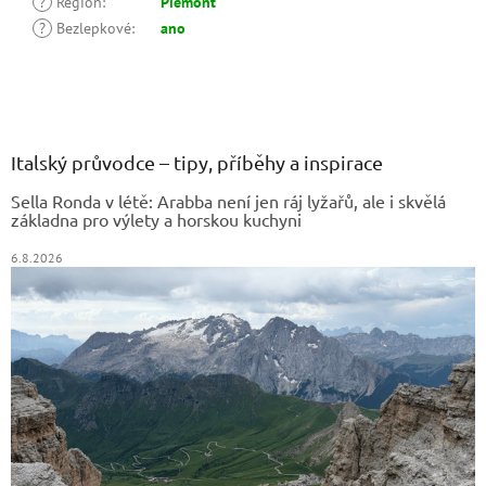
?
Region
:
Piemont
?
Bezlepkové
:
ano
Z
á
p
a
Italský průvodce – tipy, příběhy a inspirace
t
Sella Ronda v létě: Arabba není jen ráj lyžařů, ale i skvělá
í
základna pro výlety a horskou kuchyni
6.8.2026