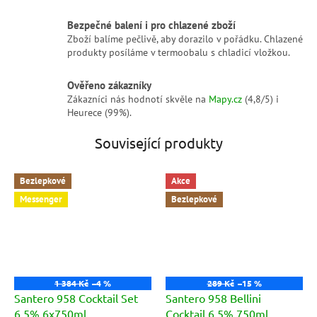
Bezpečné balení i pro chlazené zboží
Zboží balíme pečlivě, aby dorazilo v pořádku. Chlazené
produkty posíláme v termoobalu s chladicí vložkou.
Ověřeno zákazníky
Zákazníci nás hodnotí skvěle na
Mapy.cz
(4,8/5) i
Heurece (99%).
Související produkty
Bezlepkové
Akce
Messenger
Bezlepkové
1 384 Kč
–4 %
289 Kč
–15 %
Santero 958 Cocktail Set
Santero 958 Bellini
6,5% 6x750ml
Cocktail 6,5% 750ml