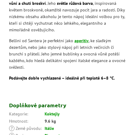
vůní a chutí broskví
. Jeho
světle růžová barva
, inspirovaná
květem broskvoně, okamžitě navozuje pocit jara a radosti. Díky
nízkému obsahu alkoholu je tento nápoj ideální volbou pro ty,
kteří si chtějí vychutnat něco lehkého, elegantního a
mimořádně osvěžujícího.
Bellini od Santera je perfektní jako
aperitiv
, ke sladkým
dezertům, nebo jako stylový nápoj při letních večírcích či
brunchi s přáteli. Jeho jemné bublinky a ovocná vůně potěší
každého, kdo hledá delikátní spojení italské elegance a ovocné
svěžesti.
Podávejte dobře vychlazené – ideálně při teplotě 6–8 °C.
Doplňkové parametry
Kategorie
:
Koktejly
Hmotnost
:
9.6 kg
?
Země původu
:
Itálie