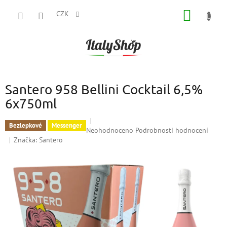
Přejít
NÁKUP
na
CZK
obsah
KOŠÍK
Santero 958 Bellini Cocktail 6,5%
6x750ml
Bezlepkové
Messenger
Průměrné
Neohodnoceno
Podrobnosti hodnocení
hodnocení
Značka:
Santero
produktu
je
0,0
z
5
hvězdiček.