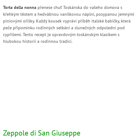
Torta della nonna
přenese chuť Toskánska do vašeho domova s
křehkým těstem a hedvábnou vanilkovou náplní, posypanou jemnými
piniovými oříšky. Každý kousek vypráví příběh italské babičky, která
peče připomínku rodinných setkání a slunečných odpolední pod
cypřišemi. Tento recept je opravdovým toskánským klasikem s
hlubokou historií a rodinnou tradicí.
Zeppole di San Giuseppe