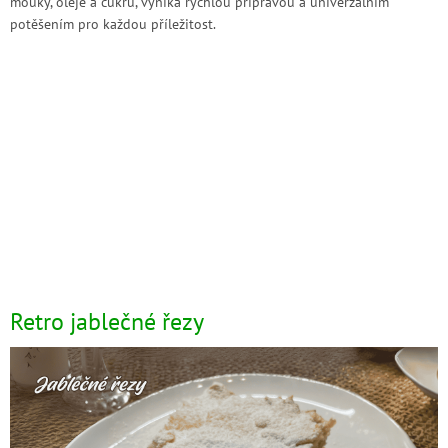
mouky, oleje a cukru, vyniká rychlou přípravou a univerzálním
potěšením pro každou příležitost.
Retro jablečné řezy