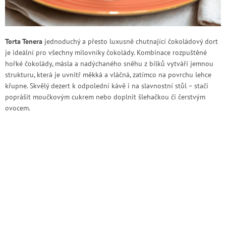
Torta Tenera
jednoduchý a přesto luxusně chutnající čokoládový dort
je ideální pro všechny milovníky čokolády. Kombinace rozpuštěné
hořké čokolády, másla a nadýchaného sněhu z bílků vytváří jemnou
strukturu, která je uvnitř měkká a vláčná, zatímco na povrchu lehce
křupne. Skvělý dezert k odpolední kávě i na slavnostní stůl – stačí
poprášit moučkovým cukrem nebo doplnit šlehačkou či čerstvým
ovocem.