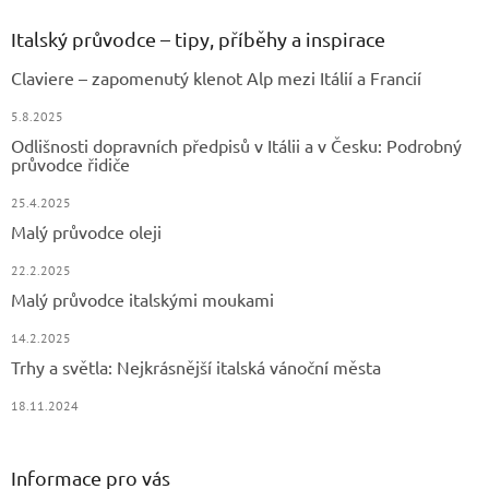
c
p
í
í
a
Italský průvodce – tipy, příběhy a inspirace
p
t
r
Claviere – zapomenutý klenot Alp mezi Itálií a Francií
í
v
k
5.8.2025
y
Odlišnosti dopravních předpisů v Itálii a v Česku: Podrobný
v
průvodce řidiče
ý
p
25.4.2025
i
Malý průvodce oleji
s
u
22.2.2025
Malý průvodce italskými moukami
14.2.2025
Trhy a světla: Nejkrásnější italská vánoční města
18.11.2024
Informace pro vás