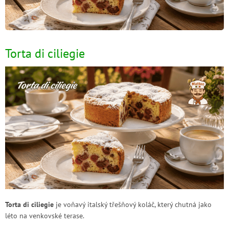
n
k
ů
Torta di ciliegie
Torta di ciliegie
je voňavý italský třešňový koláč, který chutná jako
léto na venkovské terase.