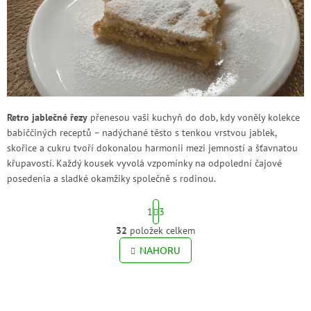
Retro jablečné řezy
přenesou vaši kuchyň do dob, kdy voněly kolekce
babiččiných receptů – nadýchané těsto s tenkou vrstvou jablek,
skořice a cukru tvoří dokonalou harmonii mezi jemností a šťavnatou
křupavostí. Každý kousek vyvolá vzpomínky na odpolední čajové
posedenia a sladké okamžiky společně s rodinou.
S
1
3
t
r
32
položek celkem
O
á
v
NAHORU
n
l
k
o
á
v
Z
d
á
a
á
n