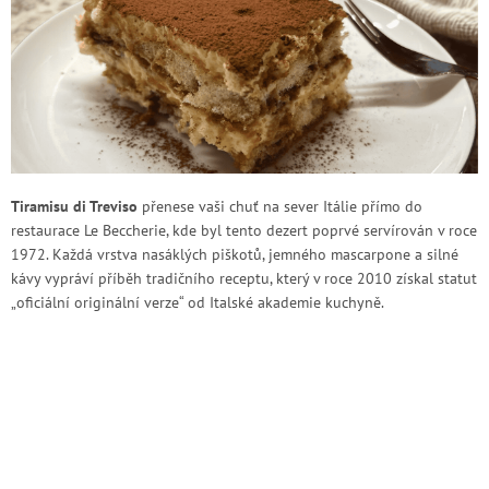
Tiramisu di Treviso
přenese vaši chuť na sever Itálie přímo do
restaurace Le Beccherie, kde byl tento dezert poprvé servírován v roce
1972. Každá vrstva nasáklých piškotů, jemného mascarpone a silné
kávy vypráví příběh tradičního receptu, který v roce 2010 získal statut
„oficiální originální verze“ od Italské akademie kuchyně.