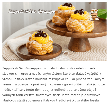
Zeppole di San Giuseppe
oživí náladu slavnosti svatého Josefa
sladkou chmurou a nadýchaným těstem, které se zlatavě vyšplhá k
vrcholu oslavy. Každá kousnutím křupavá koulka plněná vanilkovým
krémem a posypaná práškovým cukrem vypráví příběh italských otců
i dětí, kteří se v tento den radují z rodinné tradice dýmu oleje i
vonných tónů čerstvě smažených šišek. Tento recept je opravdovou
klasickou slastí spojenou s italskou tradicí svátku svatého Josefa.