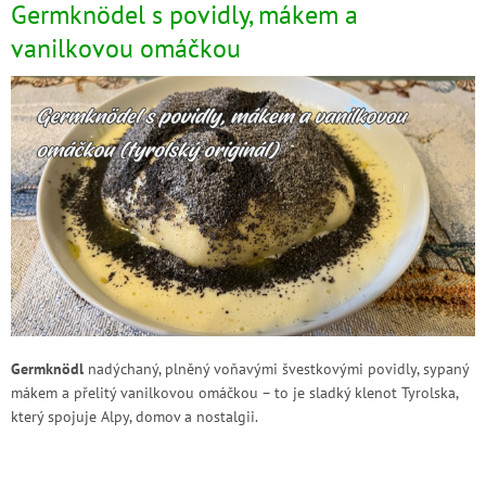
Germknödel s povidly, mákem a
vanilkovou omáčkou
Germknödl
nadýchaný, plněný voňavými švestkovými povidly, sypaný
mákem a přelitý vanilkovou omáčkou – to je sladký klenot Tyrolska,
který spojuje Alpy, domov a nostalgii.