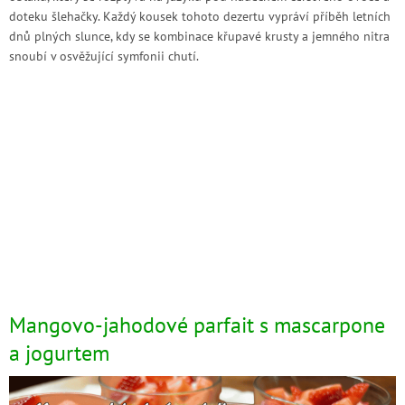
doteku šlehačky. Každý kousek tohoto dezertu vypráví příběh letních
dnů plných slunce, kdy se kombinace křupavé krusty a jemného nitra
snoubí v osvěžující symfonii chutí.
Mangovo-jahodové parfait s mascarpone
a jogurtem