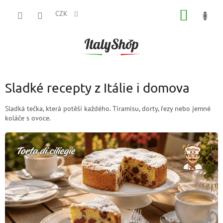
Přejít
NÁKUP
na
CZK
obsah
KOŠÍK
Sladké recepty z Itálie i domova
Sladká tečka, která potěší každého. Tiramisu, dorty, řezy nebo jemné
koláče s ovoce.
V
ý
p
i
s
č
l
á