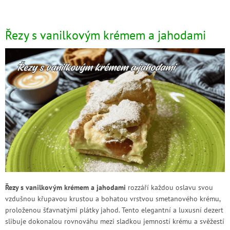
Řezy s vanilkovým krémem a jahodami
Řezy s vanilkovým krémem a jahodami
rozzáří každou oslavu svou
vzdušnou křupavou krustou a bohatou vrstvou smetanového krému,
proloženou šťavnatými plátky jahod. Tento elegantní a luxusní dezert
slibuje dokonalou rovnováhu mezi sladkou jemností krému a svěžestí