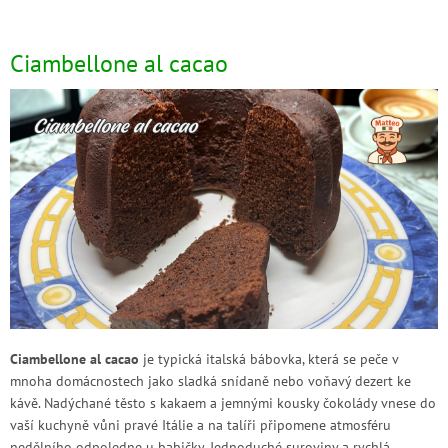
Ciambellone al cacao
Ciambellone al cacao
je typická italská bábovka, která se peče v
mnoha domácnostech jako sladká snídaně nebo voňavý dezert ke
kávě. Nadýchané těsto s kakaem a jemnými kousky čokolády vnese do
vaší kuchyně vůni pravé Itálie a na talíři připomene atmosféru
nedělního odpoledne u babičky. Jednoduché suroviny a rychlá