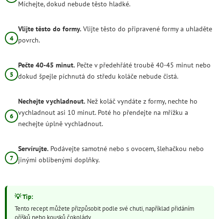
Míchejte, dokud nebude těsto hladké.
Vlijte těsto do formy.
Vlijte těsto do připravené formy a uhladěte
povrch.
Pečte 40-45 minut.
Pečte v předehřáté troubě 40-45 minut nebo
dokud špejle píchnutá do středu koláče nebude čistá.
Nechejte vychladnout.
Než koláč vyndáte z formy, nechte ho
vychladnout asi 10 minut. Poté ho přendejte na mřížku a
nechejte úplně vychladnout.
Servírujte.
Podávejte samotné nebo s ovocem, šlehačkou nebo
jinými oblibenými doplňky.
Tento recept můžete přizpůsobit podle své chuti, například přidáním
oříšků nebo kousků čokolády.