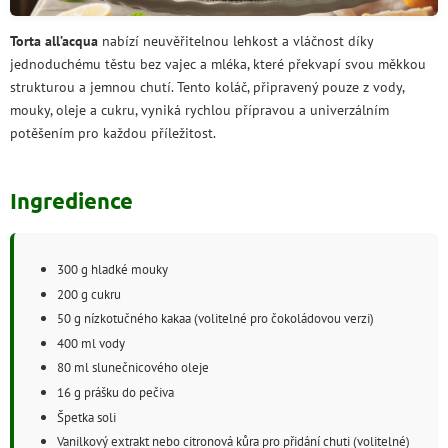
Torta all’acqua
nabízí neuvěřitelnou lehkost a vláčnost díky
jednoduchému těstu bez vajec a mléka, které překvapí svou měkkou
strukturou a jemnou chutí. Tento koláč, připravený pouze z vody,
mouky, oleje a cukru, vyniká rychlou přípravou a univerzálním
potěšením pro každou příležitost.
Ingredience
300 g hladké mouky
200 g cukru
50 g nízkotučného kakaa (volitelné pro čokoládovou verzi)
400 ml vody
80 ml slunečnicového oleje
16 g prášku do pečiva
Špetka soli
Vanilkový extrakt nebo citronová kůra pro přidání chuti (volitelné)