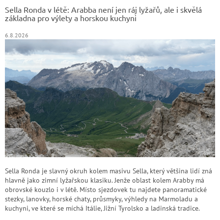
t
Sella Ronda v létě: Arabba není jen ráj lyžařů, ale i skvělá
í
základna pro výlety a horskou kuchyni
6.8.2026
Sella Ronda je slavný okruh kolem masivu Sella, který většina lidí zná
hlavně jako zimní lyžařskou klasiku. Jenže oblast kolem Arabby má
obrovské kouzlo i v létě. Místo sjezdovek tu najdete panoramatické
stezky, lanovky, horské chaty, průsmyky, výhledy na Marmoladu a
kuchyni, ve které se míchá Itálie, Jižní Tyrolsko a ladinská tradice.