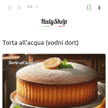
Přejít
NÁKUP
na
CZK
obsah
KOŠÍK
Torta all'acqua (vodní dort)