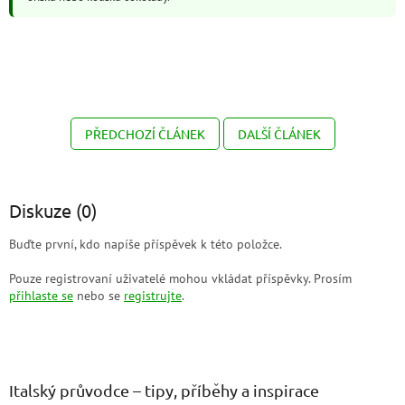
PŘEDCHOZÍ ČLÁNEK
DALŠÍ ČLÁNEK
Diskuze (0)
Buďte první, kdo napíše příspěvek k této položce.
Pouze registrovaní uživatelé mohou vkládat příspěvky. Prosím
přihlaste se
nebo se
registrujte
.
Z
á
p
a
Italský průvodce – tipy, příběhy a inspirace