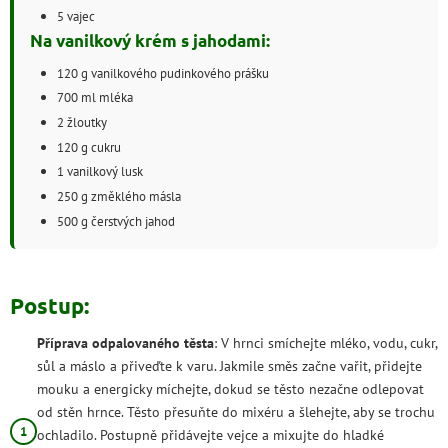
5 vajec
Na vanilkový krém s jahodami:
120 g vanilkového pudinkového prášku
700 ml mléka
2 žloutky
120 g cukru
1 vanilkový lusk
250 g změklého másla
500 g čerstvých jahod
Postup:
Příprava odpalovaného těsta
: V hrnci smíchejte mléko, vodu, cukr,
sůl a máslo a přiveďte k varu. Jakmile směs začne vařit, přidejte
mouku a energicky míchejte, dokud se těsto nezačne odlepovat
od stěn hrnce. Těsto přesuňte do mixéru a šlehejte, aby se trochu
ochladilo. Postupně přidávejte vejce a mixujte do hladké