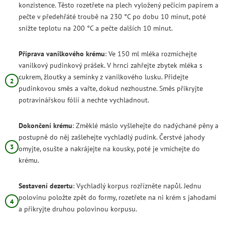
konzistence. Těsto rozetřete na plech vyložený pečicím papírem a
pečte v předehřáté troubě na 230 °C po dobu 10 minut, poté
snižte teplotu na 200 °C a pečte dalších 10 minut.
Příprava vanilkového krému
: Ve 150 ml mléka rozmíchejte
vanilkový pudinkový prášek. V hrnci zahřejte zbytek mléka s
cukrem, žloutky a semínky z vanilkového lusku. Přidejte
pudinkovou směs a vařte, dokud nezhoustne. Směs přikryjte
potravinářskou fólií a nechte vychladnout.
Dokončení krému
: Změklé máslo vyšlehejte do nadýchané pěny a
postupně do něj zašlehejte vychladlý pudink. Čerstvé jahody
omyjte, osušte a nakrájejte na kousky, poté je vmíchejte do
krému.
Sestavení dezertu
: Vychladlý korpus rozřízněte napůl. Jednu
polovinu položte zpět do formy, rozetřete na ni krém s jahodami
a přikryjte druhou polovinou korpusu.