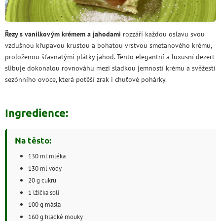
Řezy s vanilkovým krémem a jahodami
rozzáří každou oslavu svou
vzdušnou křupavou krustou a bohatou vrstvou smetanového krému,
proloženou šťavnatými plátky jahod. Tento elegantní a luxusní dezert
slibuje dokonalou rovnováhu mezi sladkou jemností krému a svěžestí
sezónního ovoce, která potěší zrak i chuťové pohárky.
Ingredience:
Na těsto:
130 ml mléka
130 ml vody
20 g cukru
1 lžička soli
100 g másla
160 g hladké mouky