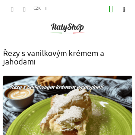
Přejít
NÁKUP
na
CZK
obsah
KOŠÍK
Řezy s vanilkovým krémem a
jahodami