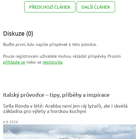
PŘEDCHOZÍ ČLÁNEK
DALŠÍ ČLÁNEK
Diskuze (0)
Buďte první, kdo napíše příspěvek k této položce.
Pouze registrovaní uživatelé mohou vkládat příspěvky. Prosím
přihlaste se
nebo se
registrujte
.
Z
á
p
a
Italský průvodce – tipy, příběhy a inspirace
t
Sella Ronda v létě: Arabba není jen ráj lyžařů, ale i skvělá
í
základna pro výlety a horskou kuchyni
6.8.2026