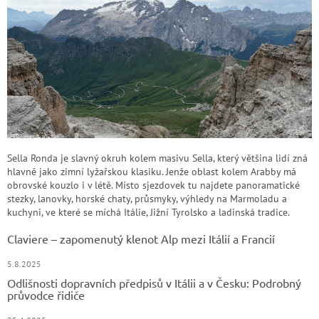
Sella Ronda je slavný okruh kolem masivu Sella, který většina lidí zná
hlavně jako zimní lyžařskou klasiku. Jenže oblast kolem Arabby má
obrovské kouzlo i v létě. Místo sjezdovek tu najdete panoramatické
stezky, lanovky, horské chaty, průsmyky, výhledy na Marmoladu a
kuchyni, ve které se míchá Itálie, Jižní Tyrolsko a ladinská tradice.
Claviere – zapomenutý klenot Alp mezi Itálií a Francií
5.8.2025
Odlišnosti dopravních předpisů v Itálii a v Česku: Podrobný
průvodce řidiče