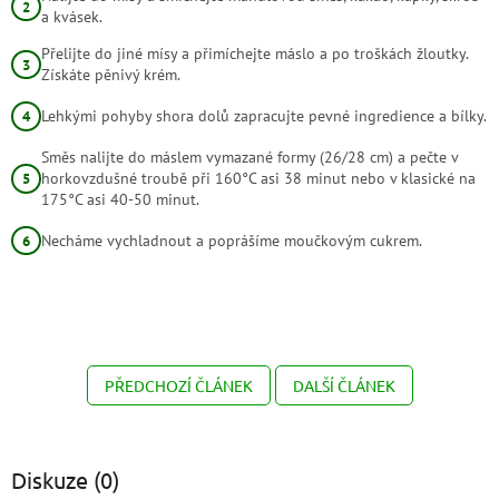
a kvásek.
Přelijte do jiné mísy a přimíchejte máslo a po troškách žloutky.
Získáte pěnivý krém.
Lehkými pohyby shora dolů zapracujte pevné ingredience a bílky.
Směs nalijte do máslem vymazané formy (26/28 cm) a pečte v
horkovzdušné troubě při 160°C asi 38 minut nebo v klasické na
175°C asi 40-50 minut.
Necháme vychladnout a poprášíme moučkovým cukrem.
PŘEDCHOZÍ ČLÁNEK
DALŠÍ ČLÁNEK
Diskuze (0)