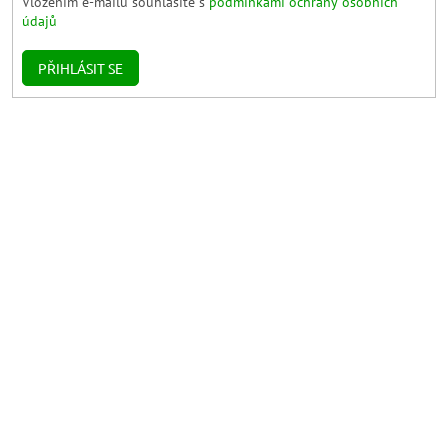
Vložením e-mailu souhlasíte s
podmínkami ochrany osobních
údajů
PŘIHLÁSIT SE