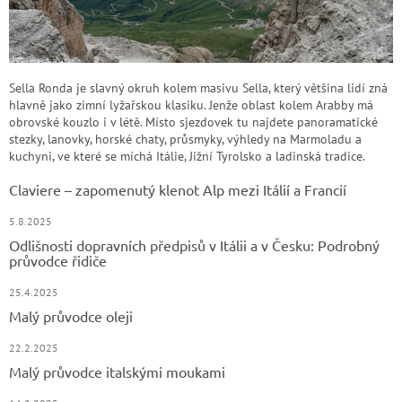
Sella Ronda je slavný okruh kolem masivu Sella, který většina lidí zná
hlavně jako zimní lyžařskou klasiku. Jenže oblast kolem Arabby má
obrovské kouzlo i v létě. Místo sjezdovek tu najdete panoramatické
stezky, lanovky, horské chaty, průsmyky, výhledy na Marmoladu a
kuchyni, ve které se míchá Itálie, Jižní Tyrolsko a ladinská tradice.
Claviere – zapomenutý klenot Alp mezi Itálií a Francií
5.8.2025
Odlišnosti dopravních předpisů v Itálii a v Česku: Podrobný
průvodce řidiče
25.4.2025
Malý průvodce oleji
22.2.2025
Malý průvodce italskými moukami