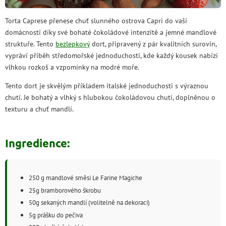
Torta Caprese přenese chuť slunného ostrova Capri do vaší
domácnosti díky své bohaté čokoládové intenzitě a jemné mandlové
struktuře. Tento
bezlepkový
dort, připravený z pár kvalitních surovin,
vypráví příběh středomořské jednoduchosti, kde každý kousek nabízí
vlhkou rozkoš a vzpomínky na modré moře.
Tento dort je skvělým příkladem italské jednoduchosti s výraznou
chutí. Je bohatý a vlhký s hlubokou čokoládovou chutí, doplněnou o
texturu a chuť mandlí.
Ingredience:
250 g mandlové směsi Le Farine Magiche
25g bramborového škrobu
50g sekaných mandlí (volitelně na dekoraci)
5g prášku do pečiva