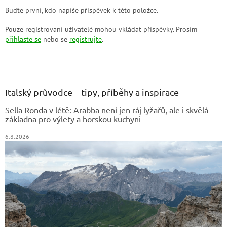
Buďte první, kdo napíše příspěvek k této položce.
Pouze registrovaní uživatelé mohou vkládat příspěvky. Prosím
přihlaste se
nebo se
registrujte
.
Z
á
p
a
Italský průvodce – tipy, příběhy a inspirace
t
Sella Ronda v létě: Arabba není jen ráj lyžařů, ale i skvělá
í
základna pro výlety a horskou kuchyni
6.8.2026