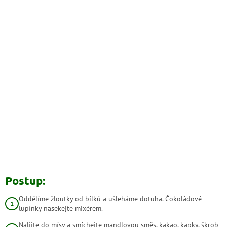
Postup:
Oddělíme žloutky od bílků a ušleháme dotuha. Čokoládové
lupínky nasekejte mixérem.
Nalijte do mísy a smíchejte mandlovou směs, kakao, kapky, škrob