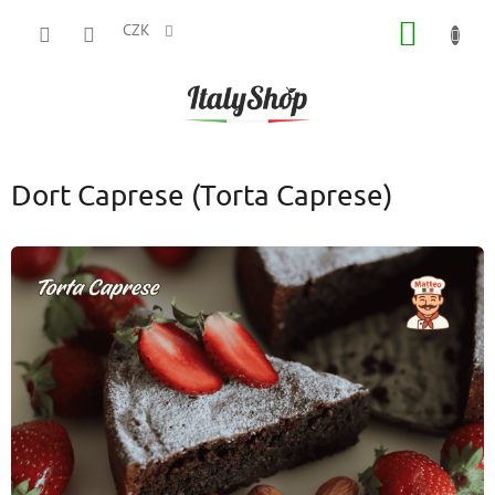
Přejít
NÁKUP
na
CZK
obsah
KOŠÍK
Dort Caprese (Torta Caprese)