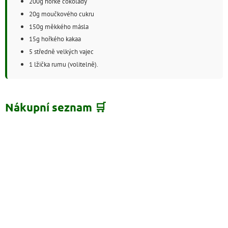
200g hořké čokolády
20g moučkového cukru
150g měkkého másla
15g hořkého kakaa
5 středně velkých vajec
1 lžička rumu (volitelně).
Nákupní seznam 🛒