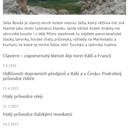
Sella Ronda je slavný okruh kolem masivu Sella, který většina lidí zná
hlavně jako zimní lyžařskou klasiku. Jenže oblast kolem Arabby má
obrovské kouzlo i v létě. Místo sjezdovek tu najdete panoramatické
stezky, lanovky, horské chaty, průsmyky, výhledy na Marmoladu a
kuchyni, ve které se míchá Itálie, Jižní Tyrolsko a ladinská tradice.
Claviere – zapomenutý klenot Alp mezi Itálií a Francií
5.8.2025
Odlišnosti dopravních předpisů v Itálii a v Česku: Podrobný
průvodce řidiče
25.4.2025
Malý průvodce oleji
22.2.2025
Malý průvodce italskými moukami
14.2.2025