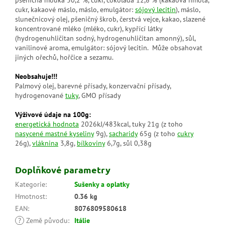
pšeničná mouka 50,2 %, cukr, čokoláda 12,8 % (kakaová hmota,
cukr, kakaové máslo, máslo, emulgátor:
sójový lecitin
), máslo,
slunečnicový olej, pšeničný škrob, čerstvá vejce, kakao, slazené
koncentrované mléko (mléko, cukr), kypřící látky
(hydrogenuhličitan sodný, hydrogenuhličitan amonný), sůl,
vanilinové aroma, emulgátor: sójový lecitin. Může obsahovat
jiných ořechů, hořčice a sezamu.
Neobsahuje!!!
Palmový olej, barevné přísady, konzervační přísady,
hydrogenované
tuky
, GMO přísady
Výživové údaje na 100g:
energetická hodnota
2026kJ/483kcal,
tuky 21g (z toho
nasycené mastné kyseliny
9g),
sacharidy
65g (z toho
cukry
26g),
vláknina
3,8g,
bílkoviny
6,7g, sůl 0,38g
Doplňkové parametry
Kategorie
:
Sušenky a oplatky
Hmotnost
:
0.36 kg
EAN
:
8076809580618
?
Země původu
:
Itálie