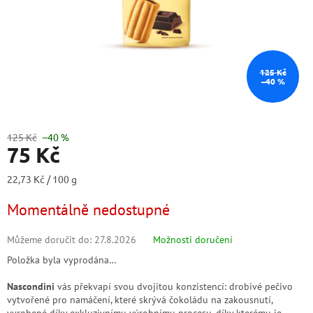
125 Kč
–40 %
125 Kč
–40 %
75 Kč
Měrná
22,73 Kč / 100 g
cena:
Momentálně nedostupné
Můžeme doručit do:
27.8.2026
Možnosti doručení
Položka byla vyprodána…
Nascondini
vás překvapí svou dvojitou konzistencí: drobivé pečivo
vytvořené pro namáčení, které skrývá čokoládu na zakousnutí,