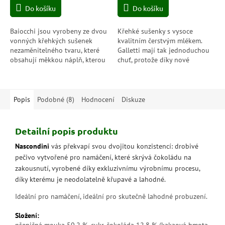
Do košíku
Do košíku
z
z
5
5
hvězdiček.
hvězdiček.
Baiocchi jsou vyrobeny ze dvou
Křehké sušenky s vysoce
vonných křehkých sušenek
kvalitním čerstvým mlékem.
nezaměnitelného tvaru, které
Galletti mají tak jednoduchou
obsahují měkkou náplň, kterou
chuť, protože díky nové
denně připravujeme ze 100%
receptuře kombinují lehkost
italských lískových ořechů...
tenkého křehkého pečiva se
100%...
Popis
Podobné (8)
Hodnocení
Diskuze
Detailní popis produktu
Nascondini
vás překvapí svou dvojitou konzistencí: drobivé
pečivo vytvořené pro namáčení, které skrývá čokoládu na
zakousnutí, vyrobené díky exkluzivnímu výrobnímu procesu,
díky kterému je neodolatelně křupavé a lahodné.
Ideální pro namáčení, ideální pro skutečně lahodné probuzení.
Složení: