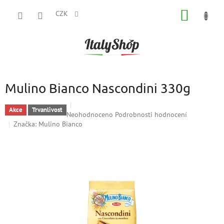
Přejít
NÁKUP
na
CZK
obsah
KOŠÍK
Mulino Bianco Nascondini 330g
Akce
Trvanlivost
Průměrné
Neohodnoceno
Podrobnosti hodnocení
hodnocení
Značka:
Mulino Bianco
produktu
je
0,0
z
5
hvězdiček.