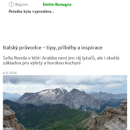
?
Region
:
Emilie-Romagna
Položka byla vyprodána…
Z
á
p
a
Italský průvodce – tipy, příběhy a inspirace
t
Sella Ronda v létě: Arabba není jen ráj lyžařů, ale i skvělá
í
základna pro výlety a horskou kuchyni
6.8.2026