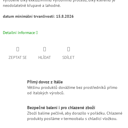
vyrobené díky exkluzivnímu výrobnímu procesu, díky kterému je
neodolatelně křupavé a lahodné.
datum minimální trvanlivosti: 15.8.2026
Detailní informace
ZEPTAT SE
HLÍDAT
SDÍLET
Přímý dovoz z Itálie
Většinu produktů dovážíme bez prostředníků přímo
od italských výrobců.
Bezpečné balení i pro chlazené zboží
Zboží balíme pečlivě, aby dorazilo v pořádku. Chlazené
produkty posíláme v termoobalu s chladicí vložkou.