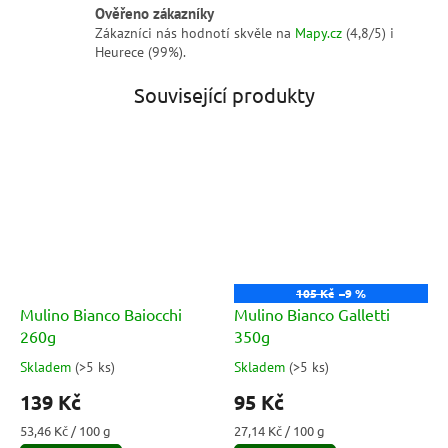
Ověřeno zákazníky
Zákazníci nás hodnotí skvěle na
Mapy.cz
(4,8/5) i
Heurece (99%).
Související produkty
105 Kč
–9 %
Mulino Bianco Baiocchi
Mulino Bianco Galletti
260g
350g
Skladem
(
>5 ks
)
Skladem
(
>5 ks
)
Průměrné
Průměrné
hodnocení
hodnocení
139 Kč
95 Kč
produktu
produktu
je
je
Měrná
Měrná
53,46 Kč / 100 g
27,14 Kč / 100 g
5,0
5,0
cena:
cena: