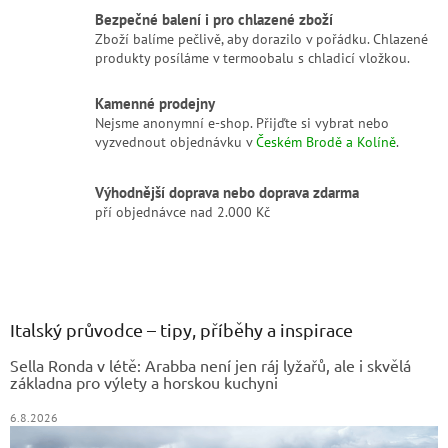
i
Bezpečné balení i pro chlazené zboží
s
Zboží balíme pečlivě, aby dorazilo v pořádku. Chlazené
u
produkty posíláme v termoobalu s chladicí vložkou.
Kamenné prodejny
Nejsme anonymní e-shop. Přijďte si vybrat nebo
vyzvednout objednávku v
Českém Brodě a Kolíně
.
Výhodnější doprava nebo doprava zdarma
pří objednávce nad 2.000 Kč
Z
á
p
a
Italský průvodce – tipy, příběhy a inspirace
t
Sella Ronda v létě: Arabba není jen ráj lyžařů, ale i skvělá
í
základna pro výlety a horskou kuchyni
6.8.2026