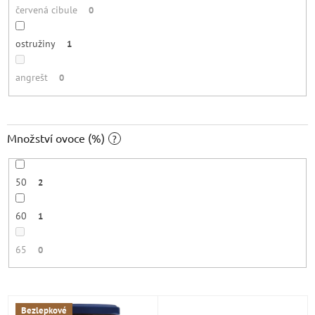
červená cibule
0
ostružiny
1
angrešt
0
Množství ovoce (%)
?
50
2
60
1
65
0
V
Bezlepkové