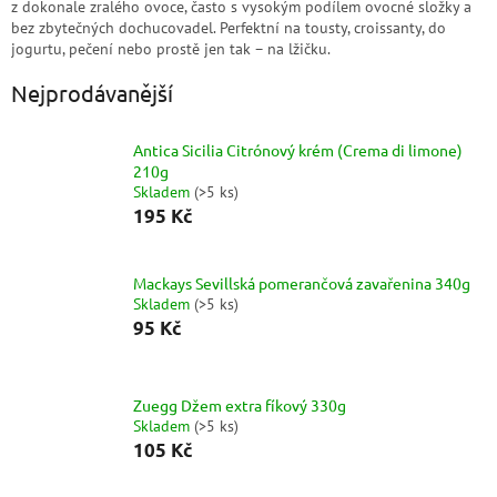
z dokonale zralého ovoce, často s vysokým podílem ovocné složky a
bez zbytečných dochucovadel. Perfektní na tousty, croissanty, do
jogurtu, pečení nebo prostě jen tak – na lžičku.
Nejprodávanější
Antica Sicilia Citrónový krém (Crema di limone)
210g
Skladem
(
>5 ks
)
195 Kč
Mackays Sevillská pomerančová zavařenina 340g
Skladem
(
>5 ks
)
95 Kč
Zuegg Džem extra fíkový 330g
Skladem
(
>5 ks
)
105 Kč