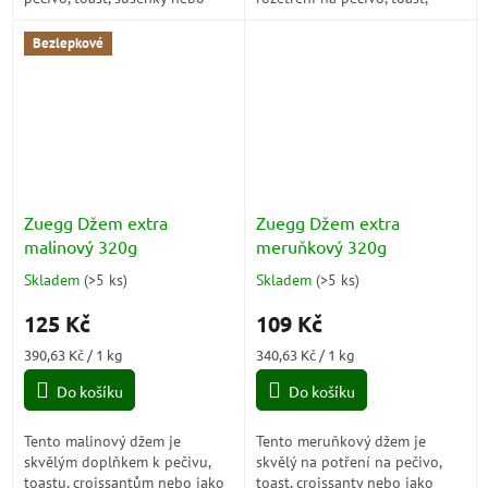
jako přísada do dezertů a
croissanty nebo jako náplň do
dortů. Pomerančová vůně a
dortů a koláčů. Vychutnejte si
Bezlepkové
chuť...
jeho...
Zuegg Džem extra
Zuegg Džem extra
malinový 320g
meruňkový 320g
Skladem
(
>5 ks
)
Skladem
(
>5 ks
)
Průměrné
Průměrné
hodnocení
hodnocení
125 Kč
109 Kč
produktu
produktu
je
je
Měrná
Měrná
390,63 Kč / 1 kg
340,63 Kč / 1 kg
5,0
5,0
cena:
cena:
z
z
Do košíku
Do košíku
5
5
hvězdiček.
hvězdiček.
Tento malinový džem je
Tento meruňkový džem je
skvělým doplňkem k pečivu,
skvělý na potření na pečivo,
toastu, croissantům nebo jako
toast, croissanty nebo jako