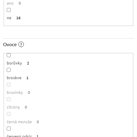
ano
0
ne
16
Ovoce
?
borůvky
2
broskve
1
brusinky
0
citróny
0
černá moruše
0
červený rybíz
1