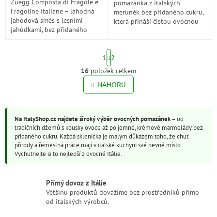
Zuegg Composta di Fragole e
pomazánka z italských
Fragoline Italiane – lahodná
meruněk bez přidaného cukru,
jahodová směs s lesními
která přináší čistou ovocnou
jahůdkami, bez přidaného
chuť a jemnou texturu.
cukru. Čistá chuť italského
Perfektní pro milovníky
ovoce!
přírodních chutí a lehkých...
S
1
2
t
r
16
položek celkem
O
á
v
NAHORU
n
l
k
o
á
v
d
á
Na ItalyShop.cz najdete široký výběr ovocných pomazánek
– od
a
n
tradičních džemů s kousky ovoce až po jemné, krémové marmelády bez
c
í
přidaného cukru. Každá sklenička je malým důkazem toho, že chuť
í
přírody a řemeslná práce mají v italské kuchyni své pevné místo.
p
Vychutnejte si to nejlepší z ovocné Itálie.
r
v
k
Přímý dovoz z Itálie
y
Většinu produktů dovážíme bez prostředníků přímo
v
od italských výrobců.
ý
p