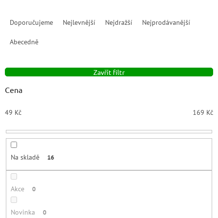
Ř
a
Doporučujeme
Nejlevnější
Nejdražší
Nejprodávanější
z
e
Abecedně
n
í
Zavřít filtr
p
r
Cena
o
d
49
Kč
169
Kč
u
k
t
ů
Na skladě
16
Akce
0
Novinka
0