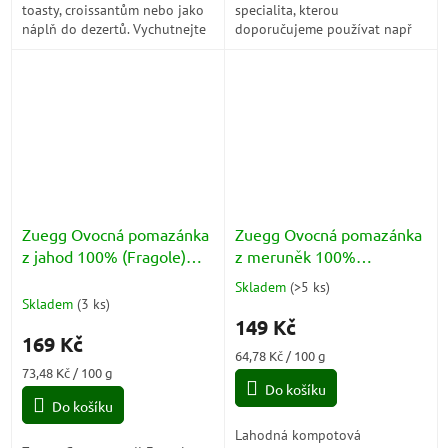
toasty, croissantům nebo jako
specialita, kterou
náplň do dezertů. Vychutnejte
doporučujeme používat např
si její bohatou a intenzivní
do jogurtu, jako náplň do
chuť borůvek.
koláčů, s ovocem, na palačinky,
vafle, lívance,...
Zuegg Ovocná pomazánka
Zuegg Ovocná pomazánka
z jahod 100% (Fragole)
z meruněk 100%
230g
(Albicocche) 230g
Skladem
(
>5 ks
)
Průměrné
Skladem
(
3 ks
)
hodnocení
149 Kč
produktu
169 Kč
je
Měrná
64,78 Kč / 100 g
5,0
Měrná
cena:
73,48 Kč / 100 g
z
cena:
Do košíku
5
Do košíku
hvězdiček.
Lahodná kompotová