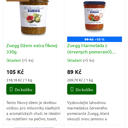
ý
p
i
s
p
r
o
99 Kč
–10 %
d
Zuegg Džem extra fíkový
Zuegg Marmeláda z
u
330g
červenych pomerančů
k
330g
Skladem
(
>5 ks
)
Skladem
(
>5 ks
)
Průměrné
Průměrné
t
hodnocení
hodnocení
ů
105 Kč
89 Kč
produktu
produktu
je
je
Měrná
Měrná
318,18 Kč / 1 kg
269,70 Kč / 1 kg
5,0
5,0
cena:
cena:
z
z
Do košíku
Do košíku
5
5
hvězdiček.
hvězdiček.
Tento fíkový džem je skvělou
Vyzkoušejte lahodnou
volbou pro milovníky sladkých
marmeláduz červeného
a aromatických chutí. Je ideální
pomeranče Zuegg, která
na rozetření na pečivo, toast,
okouzlí svou jemnou a
croissanty nebo jako náplň do
přirozenou sladkostí. Ideální