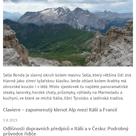
Sella Ronda je slavný okruh kolem masivu Sella, který většina lidí zná
hlavně jako zimní lyžařskou klasiku. Jenže oblast kolem Arabby má
obrovské kouzlo i v létě. Místo sjezdovek tu najdete panoramatické
stezky, lanovky, horské chaty, průsmyky, výhledy na Marmoladu a
kuchyni, ve které se míchá Itálie, Jižní Tyrolsko a ladinská tradice.
Claviere – zapomenutý klenot Alp mezi Itálií a Francií
5.8.2025
Odlišnosti dopravních předpisů v Itálii a v Česku: Podrobný
průvodce řidiče