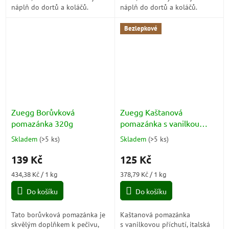
náplň do dortů a koláčů.
náplň do dortů a koláčů.
Vychutnejte si jeho bohatou a
Vychutnejte si jeho bohatou a
aromatickou chuť čerstvých
sladkou chuť čerstvých
Bezlepkové
malin.
meruněk.
Zuegg Borůvková
Zuegg Kaštanová
pomazánka 320g
pomazánka s vanilkou
330g
Skladem
(
>5 ks
)
Skladem
(
>5 ks
)
Průměrné
Průměrné
hodnocení
hodnocení
139 Kč
125 Kč
produktu
produktu
je
je
Měrná
Měrná
434,38 Kč / 1 kg
378,79 Kč / 1 kg
5,0
5,0
cena:
cena:
z
z
Do košíku
Do košíku
5
5
hvězdiček.
hvězdiček.
Tato borůvková pomazánka je
Kaštanová pomazánka
skvělým doplňkem k pečivu,
s vanilkovou příchutí, italská