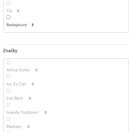
Tip
0
Bezlepkové
5
Značky
Antica Sicilia
0
Arc En Ciel
0
Can Bech
0
Granda Tradizioni
0
Mackays
0