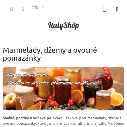
Přejít
NÁKUP
na
CZK
obsah
KOŠÍK
Marmelády, džemy a ovocné
pomazánky
Sladké, poctivé a voňavé po ovoci
– takové jsou marmelády, džemy a
ovocné pomazánky, které jsme pro vás vybrali přímo z Itálie. Vyráběné