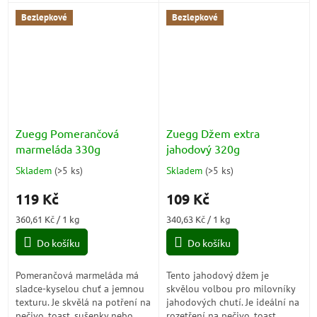
croissanty.
si jeho bohatou a aromatickou
chuť hrušek.
Bezlepkové
Bezlepkové
Zuegg Pomerančová
Zuegg Džem extra
marmeláda 330g
jahodový 320g
Skladem
(
>5 ks
)
Skladem
(
>5 ks
)
Průměrné
Průměrné
hodnocení
hodnocení
119 Kč
109 Kč
produktu
produktu
je
je
Měrná
Měrná
360,61 Kč / 1 kg
340,63 Kč / 1 kg
5,0
5,0
cena:
cena:
z
z
Do košíku
Do košíku
5
5
hvězdiček.
hvězdiček.
Pomerančová marmeláda má
Tento jahodový džem je
sladce-kyselou chuť a jemnou
skvělou volbou pro milovníky
texturu. Je skvělá na potření na
jahodových chutí. Je ideální na
pečivo, toast, sušenky nebo
rozetření na pečivo, toast,