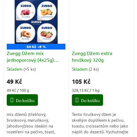
dortů a koláčů....
na pečivo nebo jako přísada
do dezertů.
54 Kč
–9 %
Zuegg Džem mix
Zuegg Džem extra
jednoporcový (4x25g)
hruškový 320g
100g
Skladem
(
>5 ks
)
Skladem
(
2 ks
)
Průměrné
Průměrné
hodnocení
hodnocení
49 Kč
105 Kč
produktu
produktu
je
je
Měrná
Měrná
49 Kč / 100 g
328,13 Kč / 1 kg
4,5
5,0
cena:
cena:
z
z
Do košíku
Do košíku
5
5
hvězdiček.
hvězdiček.
mix džemů (třešňový,
Tento hruškový džem je
broskvový, meruňkový,
skvělým doplňkem k pečivu,
jahodový)Jsou ideální na
toastu, croissantům nebo jako
rozetření na pečivo, toast,
náplň do dezertů. Vychutnejte