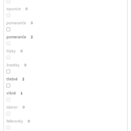
opuncie
0
pomaranče
0
pomeranče
2
šípky
0
švestky
0
třešně
2
višně
1
zázvor
0
feferonky
0