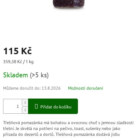
115 Kč
Měrná
359,38 Kč / 1 kg
cena:
Skladem
(
>5 ks
)
Můžeme doručit do:
13.8.2026
Možnosti doručení
Přidat do košíku
Třešňová pomazánka má bohatou a ovocnou chuť s jemnou sladkostí
třešní. Je skvělá na potření na pečivo, toast, sušenky nebo jako
přísada do dezertů a dortů. Třešňová pomazánka dodává jídlu