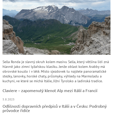
Sella Ronda je slavný okruh kolem masivu Sella, který většina lidí zná
hlavně jako zimní lyžařskou klasiku. Jenže oblast kolem Arabby má
obrovské kouzlo i v létě. Místo sjezdovek tu najdete panoramatické
stezky, lanovky, horské chaty, průsmyky, výhledy na Marmoladu a
kuchyni, ve které se míchá Itálie, Jižní Tyrolsko a ladinská tradice.
Claviere – zapomenutý klenot Alp mezi Itálií a Francií
5.8.2025
Odlišnosti dopravních předpisů v Itálii a v Česku: Podrobný
průvodce řidiče