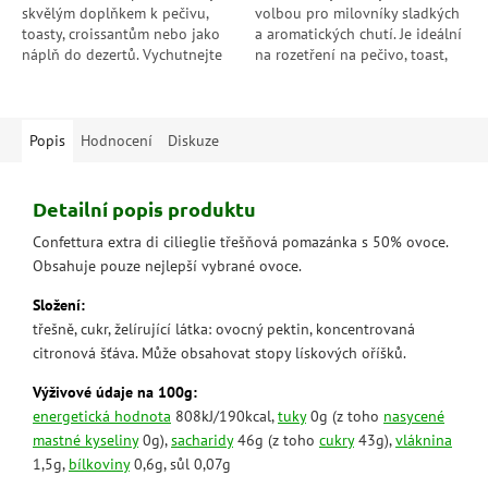
skvělým doplňkem k pečivu,
volbou pro milovníky sladkých
toasty, croissantům nebo jako
a aromatických chutí. Je ideální
náplň do dezertů. Vychutnejte
na rozetření na pečivo, toast,
si její bohatou a intenzivní
croissanty nebo jako náplň do
chuť borůvek.
dortů a koláčů....
Popis
Hodnocení
Diskuze
Detailní popis produktu
Confettura extra di cilieglie třešňová pomazánka s 50% ovoce.
Obsahuje pouze nejlepší vybrané ovoce.
Složení:
třešně, cukr, želírující látka: ovocný pektin, koncentrovaná
citronová šťáva. Může obsahovat stopy lískových oříšků.
Výživové údaje na 100g:
energetická hodnota
808kJ/190kcal,
tuky
0g (z toho
nasycené
mastné kyseliny
0g),
sacharidy
46g (z toho
cukry
43g),
vláknina
1,5g,
bílkoviny
0,6g, sůl 0,07g