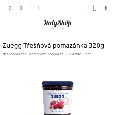
Přejít
NÁKUP
na
CZK
obsah
KOŠÍK
Zuegg Třešňová pomazánka 320g
Průměrné
Neohodnoceno
Podrobnosti hodnocení
Značka:
Zuegg
hodnocení
produktu
je
0,0
z
5
hvězdiček.