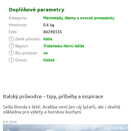
Doplňkové parametry
Kategorie
:
Marmelády, džemy a ovocné pomazánky
Hmotnost
:
0.6 kg
EAN
:
80298335
?
Země původu
:
Itálie
?
Region
:
Tridentsko-Horní Adiže
?
Bio produkt
:
ne
?
Ovoce
:
třešně
Z
á
p
a
Italský průvodce – tipy, příběhy a inspirace
t
Sella Ronda v létě: Arabba není jen ráj lyžařů, ale i skvělá
í
základna pro výlety a horskou kuchyni
6.8.2026