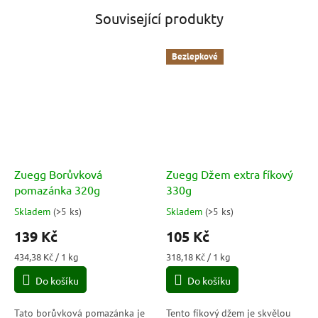
Související produkty
Bezlepkové
Zuegg Borůvková
Zuegg Džem extra fíkový
pomazánka 320g
330g
Skladem
(
>5 ks
)
Skladem
(
>5 ks
)
Průměrné
Průměrné
hodnocení
hodnocení
139 Kč
105 Kč
produktu
produktu
je
je
Měrná
Měrná
434,38 Kč / 1 kg
318,18 Kč / 1 kg
5,0
5,0
cena:
cena:
Do košíku
Do košíku
z
z
5
5
hvězdiček.
hvězdiček.
Tato borůvková pomazánka je
Tento fíkový džem je skvělou