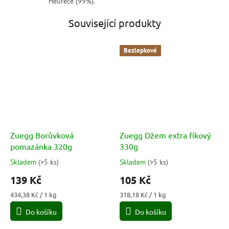
Heurece (99%).
Související produkty
Bezlepkové
Zuegg Borůvková
Zuegg Džem extra fíkový
pomazánka 320g
330g
Skladem
(
>5 ks
)
Skladem
(
>5 ks
)
Průměrné
Průměrné
hodnocení
hodnocení
139 Kč
105 Kč
produktu
produktu
je
je
Měrná
Měrná
434,38 Kč / 1 kg
318,18 Kč / 1 kg
5,0
5,0
cena:
cena:
Do košíku
Do košíku
z
z
5
5