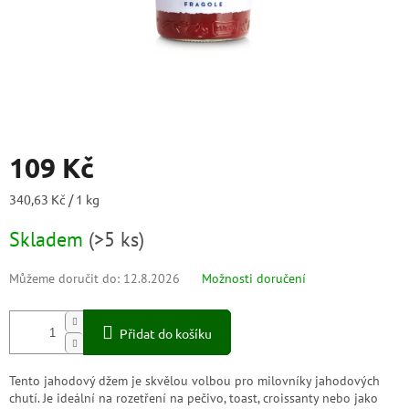
109 Kč
Měrná
340,63 Kč / 1 kg
cena:
Skladem
(
>5 ks
)
Můžeme doručit do:
12.8.2026
Možnosti doručení
Přidat do košíku
Tento jahodový džem je skvělou volbou pro milovníky jahodových
chutí. Je ideální na rozetření na pečivo, toast, croissanty nebo jako