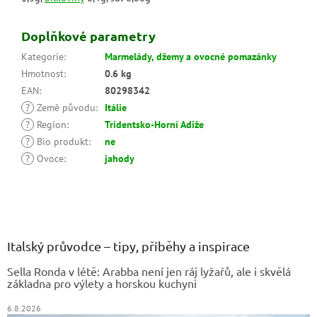
Doplňkové parametry
Kategorie
:
Marmelády, džemy a ovocné pomazánky
Hmotnost
:
0.6 kg
EAN
:
80298342
?
Země původu
:
Itálie
?
Region
:
Tridentsko-Horní Adiže
?
Bio produkt
:
ne
?
Ovoce
:
jahody
Z
á
p
a
Italský průvodce – tipy, příběhy a inspirace
t
Sella Ronda v létě: Arabba není jen ráj lyžařů, ale i skvělá
í
základna pro výlety a horskou kuchyni
6.8.2026