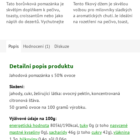
hvězdiček.
hvězdiček.
Tato borůvková pomazánka je
Tento fíkový džem je skvělou
skvělým doplňkem k pečivu,
volbou pro milovníky sladkých
toasty, croissantům nebo jako
a aromatických chutí. Je ideální
náplň do dezertů. Vychutnejte
na rozetření na pečivo, toast,
si její bohatou a intenzivní
croissanty nebo jako náplň do
chuť borůvek.
dortů a koláčů....
Popis
Hodnocení (1)
Diskuze
Detailní popis produktu
Jahodová pomazánka s 50% ovoce
Složení:
jahody, cukr, želírující látka: ovocný pektin, koncentrovaná
citronová šťáva.
50 gramů ovoce na 100 gramů výrobku.
Výživové údaje na 100g:
energetická hodnota
805kJ/190kcal,
tuky
0g (z toho
nasycené
mastné kyseliny
0g),
sacharidy
46g (z toho
cukry
42g),
vláknina
1,3g,
bílkoviny
0,4g, sůl 0,06g