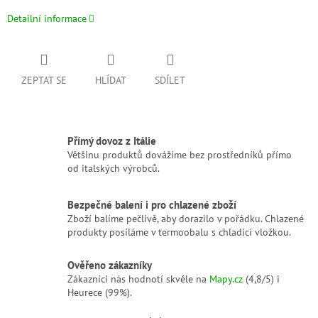
Detailní informace
ZEPTAT SE
HLÍDAT
SDÍLET
Přímý dovoz z Itálie
Většinu produktů dovážíme bez prostředníků přímo
od italských výrobců.
Bezpečné balení i pro chlazené zboží
Zboží balíme pečlivě, aby dorazilo v pořádku. Chlazené
produkty posíláme v termoobalu s chladicí vložkou.
Ověřeno zákazníky
Zákazníci nás hodnotí skvěle na
Mapy.cz
(4,8/5) i
Heurece (99%).