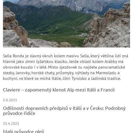
Sella Ronda je slavný okruh kolem masivu Sella, který většina lidí zná
hlavně jako zimní lyžařskou klasiku. Jenže oblast kolem Arabby má
obrovské kouzlo i v létě. Místo sjezdovek tu najdete panoramatické
stezky, lanovky, horské chaty, průsmyky, výhledy na Marmoladu a
kuchyni, ve které se míchá Itálie, Jižní Tyrolsko a ladinská tradice.
Claviere – zapomenutý klenot Alp mezi Itálií a Francií
5.8.2025
Odlišnosti dopravních předpisů v Itálii a v Česku: Podrobný
průvodce řidiče
25.4.2025
Malý průvodce oleji