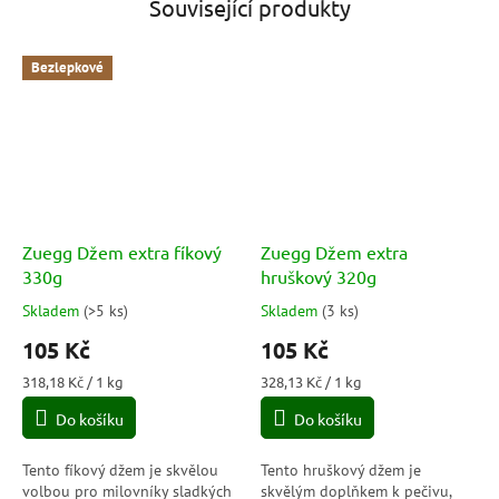
Související produkty
Bezlepkové
Zuegg Džem extra fíkový
Zuegg Džem extra
330g
hruškový 320g
Skladem
(
>5 ks
)
Skladem
(
3 ks
)
Průměrné
Průměrné
hodnocení
hodnocení
105 Kč
105 Kč
produktu
produktu
je
je
Měrná
Měrná
318,18 Kč / 1 kg
328,13 Kč / 1 kg
5,0
5,0
cena:
cena:
Do košíku
Do košíku
z
z
5
5
hvězdiček.
hvězdiček.
Tento fíkový džem je skvělou
Tento hruškový džem je
volbou pro milovníky sladkých
skvělým doplňkem k pečivu,