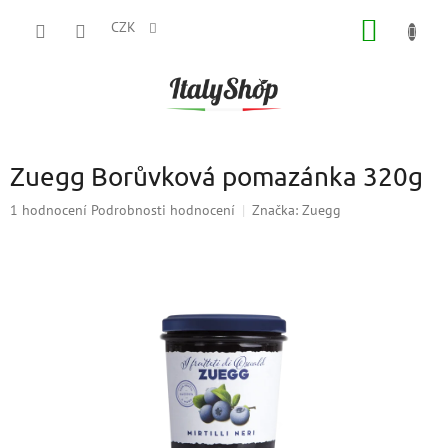
Přejít
NÁKUP
na
CZK
obsah
KOŠÍK
Zuegg Borůvková pomazánka 320g
Průměrné
1 hodnocení
Podrobnosti hodnocení
Značka:
Zuegg
hodnocení
produktu
je
5,0
z
5
hvězdiček.