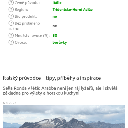
?
Země původu
:
Itálie
?
Region
:
Tridentsko-Horní Adiže
?
Bio produkt
:
ne
?
Bez přidaného
ne
cukru
:
?
Množství ovoce (%)
:
50
?
Ovoce
:
borůvky
Z
á
p
a
Italský průvodce – tipy, příběhy a inspirace
t
Sella Ronda v létě: Arabba není jen ráj lyžařů, ale i skvělá
í
základna pro výlety a horskou kuchyni
6.8.2026