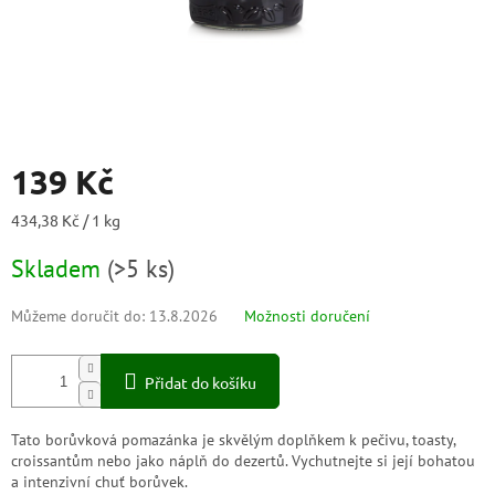
139 Kč
Měrná
434,38 Kč / 1 kg
cena:
Skladem
(
>5 ks
)
Můžeme doručit do:
13.8.2026
Možnosti doručení
Přidat do košíku
Tato borůvková pomazánka je skvělým doplňkem k pečivu, toasty,
croissantům nebo jako náplň do dezertů. Vychutnejte si její bohatou
a intenzivní chuť borůvek.