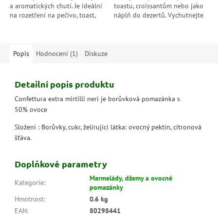
a aromatických chutí. Je ideální
toastu, croissantům nebo jako
na rozetření na pečivo, toast,
náplň do dezertů. Vychutnejte
croissanty nebo jako náplň do
si jeho bohatou a aromatickou
dortů a koláčů....
chuť hrušek.
Popis
Hodnocení (1)
Diskuze
Detailní popis produktu
Confettura extra mirtilli neri je borůvková pomazánka s
50% ovoce
Složení : Borůvky, cukr, želírující látka: ovocný pektin, citronová
šťáva.
Doplňkové parametry
Marmelády, džemy a ovocné
Kategorie
:
pomazánky
Hmotnost
:
0.6 kg
EAN
:
80298441