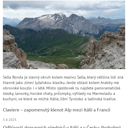
Sella Ronda je slavný okruh kolem masivu Sella, který většina lidí zná
hlavně jako zimní lyžařskou klasiku. Jenže oblast kolem Arabby má
obrovské kouzlo i v létě. Místo sjezdovek tu najdete panoramatické
stezky, lanovky, horské chaty, průsmyky, výhledy na Marmoladu a
kuchyni, ve které se míchá Itálie, Jižní Tyrolsko a ladinská tradice.
Claviere – zapomenutý klenot Alp mezi Itálií a Francií
5.8.2025
Odlišnosti dopravních předpisů v Itálii a v Česku: Podrobný