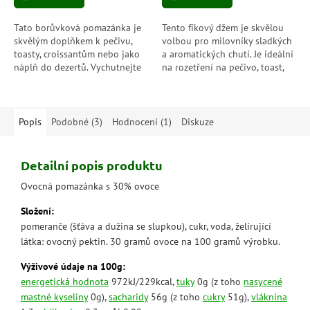
5
5
hvězdiček.
hvězdiček.
Tato borůvková pomazánka je
Tento fíkový džem je skvělou
skvělým doplňkem k pečivu,
volbou pro milovníky sladkých
toasty, croissantům nebo jako
a aromatických chutí. Je ideální
náplň do dezertů. Vychutnejte
na rozetření na pečivo, toast,
si její bohatou a intenzivní
croissanty nebo jako náplň do
chuť borůvek.
dortů a koláčů....
Popis
Podobné (3)
Hodnocení (1)
Diskuze
Detailní popis produktu
Ovocná pomazánka s 30% ovoce
Složení:
pomeranče (šťáva a dužina se slupkou), cukr, voda, želírující
látka: ovocný pektin. 30 gramů ovoce na 100 gramů výrobku.
Výživové údaje na 100g:
energetická hodnota
972kJ/229kcal,
tuky
0g (z toho
nasycené
mastné kyseliny
0g),
sacharidy
56g (z toho
cukry
51g),
vláknina