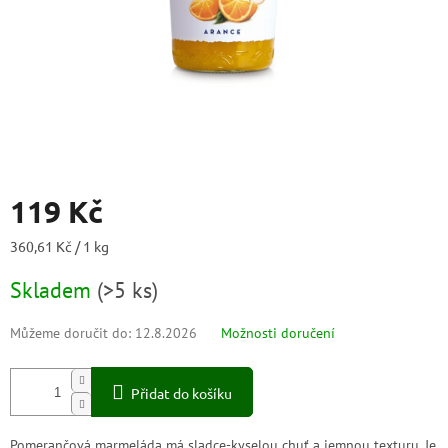
119 Kč
Měrná
360,61 Kč / 1 kg
cena:
Skladem
(
>5 ks
)
Můžeme doručit do:
12.8.2026
Možnosti doručení
Přidat do košíku
Pomerančová marmeláda má sladce-kyselou chuť a jemnou texturu. Je