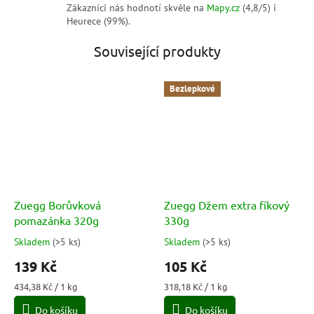
Zákazníci nás hodnotí skvěle na
Mapy.cz
(4,8/5) i
Heurece (99%).
Související produkty
Bezlepkové
Zuegg Borůvková
Zuegg Džem extra fíkový
pomazánka 320g
330g
Skladem
(
>5 ks
)
Skladem
(
>5 ks
)
Průměrné
Průměrné
hodnocení
hodnocení
139 Kč
105 Kč
produktu
produktu
je
je
Měrná
Měrná
434,38 Kč / 1 kg
318,18 Kč / 1 kg
5,0
5,0
cena:
cena:
Do košíku
Do košíku
z
z