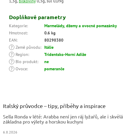
1,3g,
bílkoviny
0,3g, sůl 0,09g
Doplňkové parametry
Kategorie
:
Marmelády, džemy a ovocné pomazánky
Hmotnost
:
0.6 kg
EAN
:
80298380
?
Země původu
:
Itálie
?
Region
:
Tridentsko-Horní Adiže
?
Bio produkt
:
ne
?
Ovoce
:
pomeranče
Z
á
p
a
Italský průvodce – tipy, příběhy a inspirace
t
Sella Ronda v létě: Arabba není jen ráj lyžařů, ale i skvělá
í
základna pro výlety a horskou kuchyni
6.8.2026