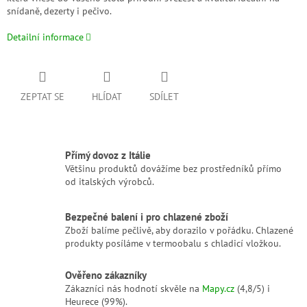
snídaně, dezerty i pečivo.
Detailní informace
ZEPTAT SE
HLÍDAT
SDÍLET
Přímý dovoz z Itálie
Většinu produktů dovážíme bez prostředníků přímo
od italských výrobců.
Bezpečné balení i pro chlazené zboží
Zboží balíme pečlivě, aby dorazilo v pořádku. Chlazené
produkty posíláme v termoobalu s chladicí vložkou.
Ověřeno zákazníky
Zákazníci nás hodnotí skvěle na
Mapy.cz
(4,8/5) i
Heurece (99%).