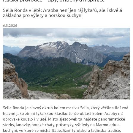
t
Sella Ronda v létě: Arabba není jen ráj lyžařů, ale i skvělá
í
základna pro výlety a horskou kuchyni
6.8.2026
Sella Ronda je slavný okruh kolem masivu Sella, který většina lidí zná
hlavně jako zimní lyžařskou klasiku. Jenže oblast kolem Arabby má
obrovské kouzlo i v létě. Místo sjezdovek tu najdete panoramatické
stezky, lanovky, horské chaty, průsmyky, výhledy na Marmoladu a
kuchyni, ve které se míchá Itálie, Jižní Tyrolsko a ladinská tradice.