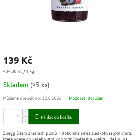
139 Kč
Měrná
434,38 Kč / 1 kg
cena:
Skladem
(
>5 ks
)
Můžeme doručit do:
12.8.2026
Možnosti doručení
Přidat do košíku
Zuegg Džem z lesních plodů – dokonalá směs sladkokyselých chutí,
která vnese do vašeho stolu přírodní svěžest a kvalitu. Ideální na