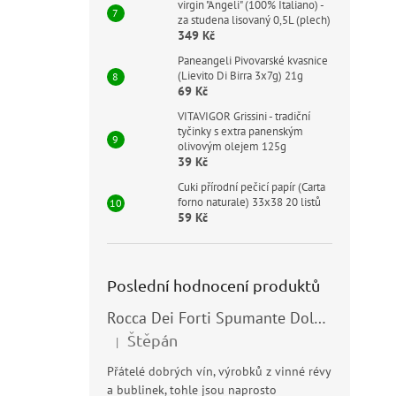
virgin "Angeli" (100% Italiano) -
za studena lisovaný 0,5L (plech)
349 Kč
Paneangeli Pivovarské kvasnice
(Lievito Di Birra 3x7g) 21g
69 Kč
VITAVIGOR Grissini - tradiční
tyčinky s extra panenským
olivovým olejem 125g
39 Kč
Cuki přírodní pečicí papír (Carta
forno naturale) 33x38 20 listů
59 Kč
Poslední hodnocení produktů
Rocca Dei Forti Spumante Dolce 11,5% 0,75l
Štěpán
|
Hodnocení produktu je 5 z 5 hvězdiček.
Přátelé dobrých vín, výrobků z vinné révy
a bublinek, tohle jsou naprosto