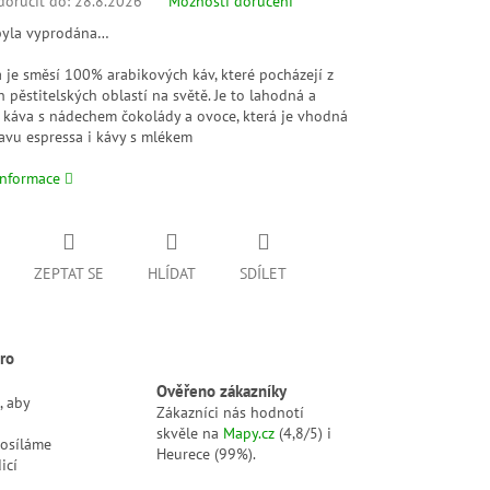
oručit do:
28.8.2026
Možnosti doručení
byla vyprodána…
 je směsí 100% arabikových káv, které pocházejí z
h pěstitelských oblastí na světě. Je to lahodná a
 káva s nádechem čokolády a ovoce, která je vhodná
ravu espressa i kávy s mlékem
informace
ZEPTAT SE
HLÍDAT
SDÍLET
ro
Ověřeno zákazníky
, aby
Zákazníci nás hodnotí
skvěle na
Mapy.cz
(4,8/5) i
posíláme
Heurece (99%).
icí