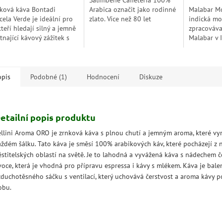
Salimbene Caffeteria 100%
hvězdiček.
ková káva Bontadi
Arabica označit jako rodinné
Malabar M
cela Verde je ideální pro
zlato. Více než 80 let
indická mo
 kteří hledají silný a jemně
pokračuje rodina Salimbene
zpracováva
tnající kávový zážitek s
v tradici pražení špičkové
Malabar v I
aznými tóny
kávy...
procházen
edoamerických káv.
monsonová
intenzivní,
tóny koření
opis
Podobné (1)
Hodnocení
Diskuze
etailní popis produktu
ellini Aroma ORO je zrnková káva s plnou chutí a jemným aroma, které vy
aždém šálku. Tato káva je směsí 100% arabikových káv, které pocházejí z n
ěstitelských oblastí na světě. Je to lahodná a vyvážená káva s nádechem 
voce, která je vhodná pro přípravu espressa i kávy s mlékem. Káva je bale
zduchotěsného sáčku s ventilací, který uchovává čerstvost a aroma kávy 
obu.