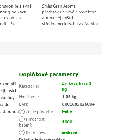
hvězdiček.
onsoon je slavná
Směs Gran Aroma
norigine káva,
představuje skvěle vyvážené
ná v oblasti
aroma nejlepších
ndii. Po
středoamerických káv Arabica
í procesem
a orientální Robusty
ní získává
v poměru 60:40. Výběrová
 trvalou chuť s
zrna Arabica pochází
,...
z oblasti...
Doplňkové parametry
Zrnková káva 1
nikne při
Kategorie
:
kg
ejlepších
Hmotnost
:
1.05 kg
čokolády a
EAN
:
8001685026004
na do
po dlouhou
?
Země původu
:
Itálie
?
Hmotnost
1000
balení
:
?
Druh kávy
:
zrnková
Položka byla vyprodána…