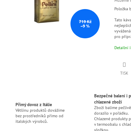
Můžeme d
Položka 
Tato káva
719 Kč
nejlepšíc
–9 %
vyvážená
pro příp
Detailní 
TISK
Bezpečné balení i p
chlazené zboží
Přímý dovoz z Itálie
Zboží balíme pečlivě
Většinu produktů dovážíme
dorazilo v pořádku.
bez prostředníků přímo od
Chlazené produkty 
italských výrobců.
v termoobalu s chlad
vložkou.