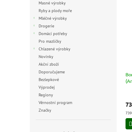
Masné výrobky
Ryby a plody moře
Mléčné výrobky
Drogerie
Domácí potřeby
Pro mazlíčky
Chlazené výrobky
Novinky
Akční zboží
Doporučujeme
Bo
Bezlepkové
(A
Výprodej
Regiony
Věrnostní program
73
Značky
Měr
739
cen