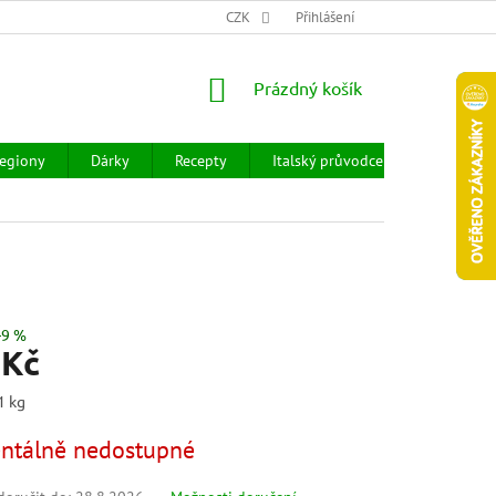
CHOD
HODNOCENÍ OBCHODU
CZK
OBCHODNÍ PODMÍNKY
Přihlášení
DOPR
NÁKUPNÍ
Prázdný košík
KOŠÍK
egiony
Dárky
Recepty
Italský průvodce
Prodejny
–9 %
 Kč
1 kg
tálně nedostupné