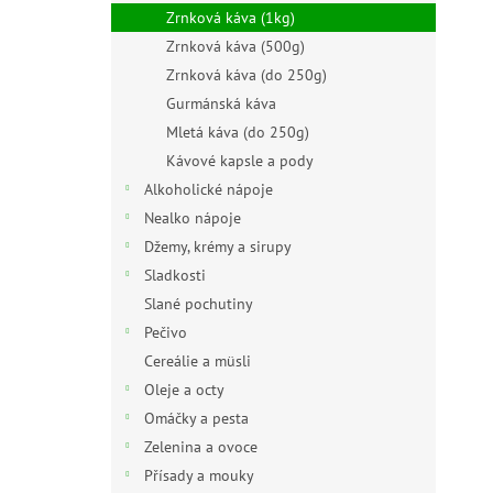
n
Zrnková káva (1kg)
e
Zrnková káva (500g)
l
Zrnková káva (do 250g)
Gurmánská káva
Mletá káva (do 250g)
Kávové kapsle a pody
Alkoholické nápoje
Nealko nápoje
Džemy, krémy a sirupy
Sladkosti
Slané pochutiny
Pečivo
Cereálie a müsli
Oleje a octy
Omáčky a pesta
Zelenina a ovoce
Přísady a mouky