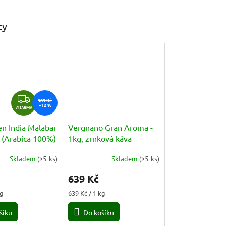
ty
Z
985 Kč
–12 %
D
ZDARMA
A
en India Malabar
Vergnano Gran Aroma -
R
(Arabica 100%)
1kg, zrnková káva
M
A
Skladem
(
>5 ks
)
Skladem
(
>5 ks
)
Průměrné
hodnocení
639 Kč
produktu
je
Měrná
kg
639 Kč / 1 kg
5,0
cena:
z
šíku
Do košíku
5