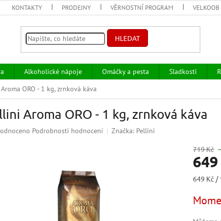
KONTAKTY
PRODEJNY
VĚRNOSTNÍ PROGRAM
VELKOOB
HLEDAT
va
Alkoholické nápoje
Omáčky a pesta
Sladkosti
R
i Aroma ORO - 1 kg, zrnková káva
llini Aroma ORO - 1 kg, zrnková káva
ěrné
odnoceno
Podrobnosti hodnocení
Značka:
Pellini
ocení
uktu
719 Kč
649
Měrná
649 Kč / 
cena:
iček.
Momen