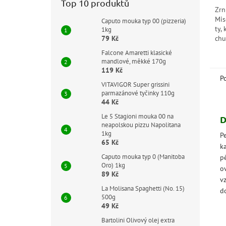
Top 10 produktů
Zrn
Mis
Caputo mouka typ 00 (pizzeria)
ty,
1kg
79 Kč
chu
výr
Falcone Amaretti klasické
stř
mandlové, měkké 170g
119 Kč
P
VITAVIGOR Super grissini
parmazánové tyčinky 110g
44 Kč
Le 5 Stagioni mouka 00 na
D
neapolskou pizzu Napolitana
1kg
P
65 Kč
k
Caputo mouka typ 0 (Manitoba
p
Oro) 1kg
o
89 Kč
v
La Molisana Spaghetti (No. 15)
d
500g
49 Kč
Bartolini Olivový olej extra