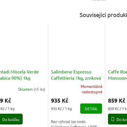
Související produk
ntadi Miscela Verde
Salimbene Espresso
Caffe Ro
rabica 90%) 1kg
Caffettieria 1kg, zrnková
Monsoon 
káva
1kg
Momentálně
Skladem
(
>5 ks
)
Průměrné
nedostupné
hodnocení
9 Kč
935 Kč
859 Kč
produktu
je
ná
Měrná
Měrná
 Kč / 1 kg
935 Kč / 1 kg
DETAIL
859 Kč / 1 
5,0
a:
cena:
cena:
z
Do košíku
Do ko
Bez výhrad lze směs
5