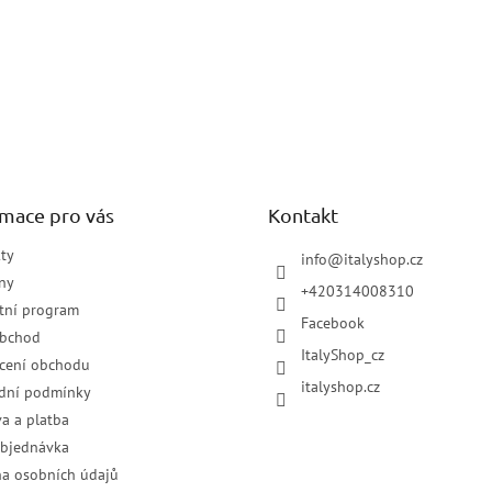
rmace pro vás
Kontakt
ty
info
@
italyshop.cz
ny
+420314008310
tní program
Facebook
obchod
ItalyShop_cz
cení obchodu
italyshop.cz
dní podmínky
a a platba
objednávka
a osobních údajů