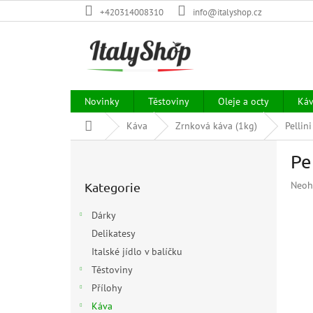
Přejít
+420314008310
info@italyshop.cz
na
obsah
Novinky
Těstoviny
Oleje a octy
Ká
Domů
Káva
Zrnková káva (1kg)
Pellin
P
Pe
o
Přeskočit
s
Prům
Neoh
Kategorie
kategorie
t
hodn
r
prod
Dárky
a
je
Delikatesy
n
0,0
z
Italské jídlo v balíčku
n
5
í
Těstoviny
hvězd
p
Přílohy
a
Káva