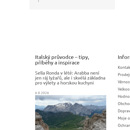
|
Hodnocení produktu je 5 z 5 hvězdiček.
Z
á
p
a
t
í
Italský průvodce – tipy,
Info
příběhy a inspirace
Kontak
Sella Ronda v létě: Arabba není
Prodej
jen ráj lyžařů, ale i skvělá základna
Věrnos
pro výlety a horskou kuchyni
Velko
6.8.2026
Hodno
Obcho
Doprav
Moje 
Ochran