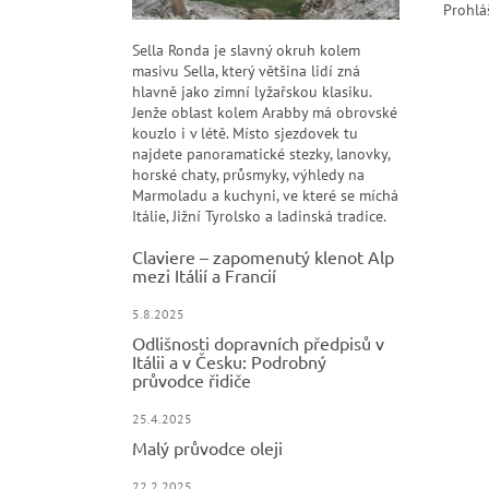
Prohlá
Sella Ronda je slavný okruh kolem
masivu Sella, který většina lidí zná
hlavně jako zimní lyžařskou klasiku.
Jenže oblast kolem Arabby má obrovské
kouzlo i v létě. Místo sjezdovek tu
najdete panoramatické stezky, lanovky,
horské chaty, průsmyky, výhledy na
Marmoladu a kuchyni, ve které se míchá
Itálie, Jižní Tyrolsko a ladinská tradice.
Claviere – zapomenutý klenot Alp
mezi Itálií a Francií
5.8.2025
Odlišnosti dopravních předpisů v
Itálii a v Česku: Podrobný
průvodce řidiče
25.4.2025
Malý průvodce oleji
22.2.2025