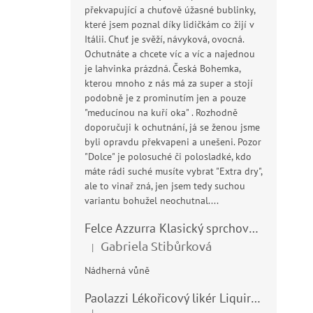
překvapující a chuťově úžasné bublinky,
které jsem poznal díky lidičkám co žijí v
Itálii. Chuť je svěží, návyková, ovocná.
Ochutnáte a chcete víc a víc a najednou
je lahvinka prázdná. Česká Bohemka,
kterou mnoho z nás má za super a stojí
podobně je z prominutím jen a pouze
"meducínou na kuří oka" . Rozhodně
doporučuji k ochutnání, já se ženou jsme
byli opravdu překvapeni a unešeni. Pozor
"Dolce" je polosuché či polosladké, kdo
máte rádi suché musíte vybrat "Extra dry",
ale to vinař zná, jen jsem tedy suchou
variantu bohužel neochutnal....
Felce Azzurra Klasický sprchový gel - doccia gel 400ml
Gabriela Stibůrková
|
Hodnocení produktu je 5 z 5 hvězdiček.
Nádherná vůně
Paolazzi Lékořicový likér Liquirizia 24% 0,7L