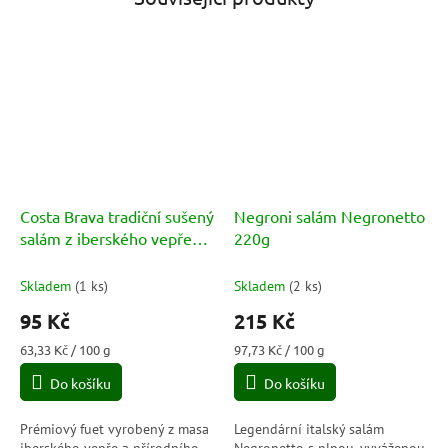
Costa Brava tradiční sušený
Negroni salám Negronetto
salám z iberského vepře
220g
(Fuet Iberico) 150g
Skladem
(
1 ks
)
Skladem
(
2 ks
)
95 Kč
215 Kč
Měrná
Měrná
63,33 Kč / 100 g
97,73 Kč / 100 g
cena:
cena:
Do košíku
Do košíku
Prémiový fuet vyrobený z masa
Legendární italský salám