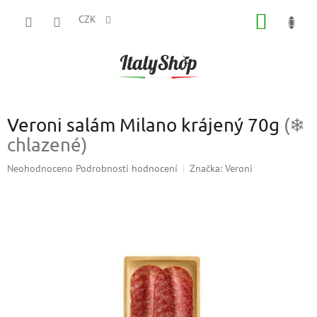
Přejít
NÁKUP
na
CZK
obsah
KOŠÍK
Veroni salám Milano krájený 70g
(❄
chlazené)
Průměrné
Neohodnoceno
Podrobnosti hodnocení
Značka:
Veroni
hodnocení
produktu
je
0,0
z
5
hvězdiček.