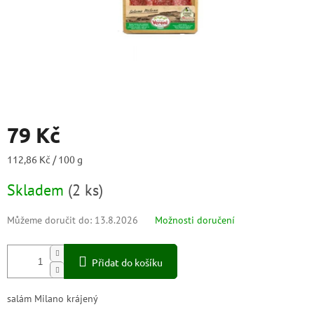
79 Kč
Měrná
112,86 Kč / 100 g
cena:
Skladem
(
2 ks
)
Můžeme doručit do:
13.8.2026
Možnosti doručení
Přidat do košíku
salám Milano krájený