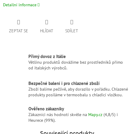
Detailní informace
ZEPTAT SE
HLÍDAT
SDÍLET
Přímý dovoz z Itálie
Většinu produktů dovážíme bez prostředníků přímo
od italských výrobců.
Bezpečné balení i pro chlazené zboží
Zboží balíme pečlivě, aby dorazilo v pořádku. Chlazené
produkty posíláme v termoobalu s chladicí vložkou.
Ověřeno zákazníky
Zákazníci nás hodnotí skvěle na
Mapy.cz
(4,8/5) i
Heurece (99%).
Související produkty