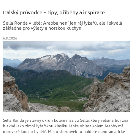
p
a
Italský průvodce – tipy, příběhy a inspirace
t
Sella Ronda v létě: Arabba není jen ráj lyžařů, ale i skvělá
í
základna pro výlety a horskou kuchyni
6.8.2026
Sella Ronda je slavný okruh kolem masivu Sella, který většina lidí zná
hlavně jako zimní lyžařskou klasiku. Jenže oblast kolem Arabby má
obrovské kouzlo i v létě. Místo sjezdovek tu najdete panoramatické