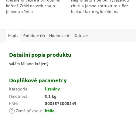
iberského vepře a přírodního
Negronetto s plnou, vyváženou
koření. Zrálý na vzduchu, s
chutí a jemnou strukturou. Bez
jemnou vůní a
lepku i laktózy, ideální na
charakteristickou bílou plísní –
prkénko, do sendvičů nebo
chuť pravé španělské tradice.
jako stylová svačina.
Popis
Podobné (8)
Hodnocení
Diskuze
Detailní popis produktu
salám Milano krájený
Doplňkové parametry
Kategorie
:
Uzeniny
Hmotnost
:
0.1 kg
EAN
:
8005573008349
?
Země původu
:
Itálie
Z
á