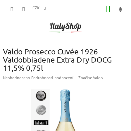
Přejít
NÁKUP
na
CZK
obsah
KOŠÍK
Valdo Prosecco Cuvée 1926
Valdobbiadene Extra Dry DOCG
11,5% 0,75l
Průměrné
Neohodnoceno
Podrobnosti hodnocení
Značka:
Valdo
hodnocení
produktu
je
0,0
z
5
hvězdiček.