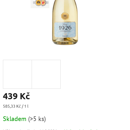
439 Kč
Měrná
585,33 Kč / 1 l
cena:
Skladem
(
>5 ks
)