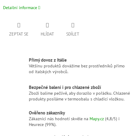
Detailní informace
ZEPTAT SE
HLÍDAT
SDÍLET
Přímý dovoz z Itálie
Většinu produktů dovážíme bez prostředníků přímo
od italských výrobců.
Bezpečné balení i pro chlazené zboží
Zboží balíme pečlivě, aby dorazilo v pořádku. Chlazené
produkty posíláme v termoobalu s chladicí vložkou.
Ověřeno zákazníky
Zákazníci nás hodnotí skvěle na
Mapy.cz
(4,8/5) i
Heurece (99%).