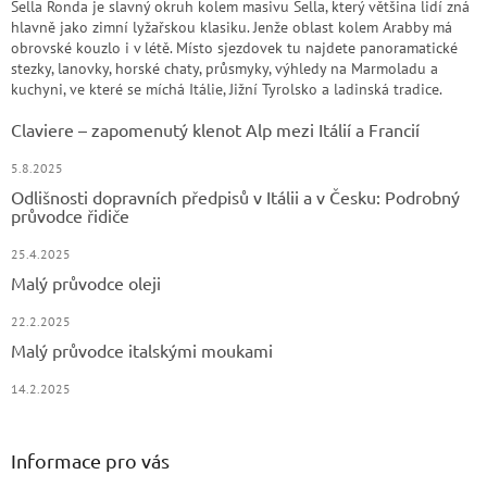
Sella Ronda je slavný okruh kolem masivu Sella, který většina lidí zná
hlavně jako zimní lyžařskou klasiku. Jenže oblast kolem Arabby má
obrovské kouzlo i v létě. Místo sjezdovek tu najdete panoramatické
stezky, lanovky, horské chaty, průsmyky, výhledy na Marmoladu a
kuchyni, ve které se míchá Itálie, Jižní Tyrolsko a ladinská tradice.
Claviere – zapomenutý klenot Alp mezi Itálií a Francií
5.8.2025
Odlišnosti dopravních předpisů v Itálii a v Česku: Podrobný
průvodce řidiče
25.4.2025
Malý průvodce oleji
22.2.2025
Malý průvodce italskými moukami
14.2.2025
Informace pro vás