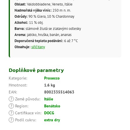
Oblast:
Valdobbiadene, Veneto, Itálie
Nadmořská výška vinic:
250 m n. m.
Odrůdy:
90 % Glera, 10 % Chardonnay
Alkohol:
11 % obj.
Barva:
slámově žlutá se zlatavými odlesky
Aroma:
jablko, hruška, banán, ananas
Doporučená teplota podávání:
6 až 7 °C
Obsahuje:
siřičitany
Doplňkové parametry
Kategorie
:
Prosecco
Hmotnost
:
1.6 kg
EAN
:
8002335514063
?
Země původu
:
Itálie
?
Region
:
Benátsko
?
Certifikace vín
:
DOCG
?
Podíl cukru
:
extra dry