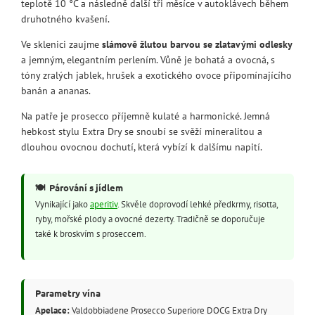
teplotě 10 °C a následně další tři měsíce v autoklávech během
druhotného kvašení.
Ve sklenici zaujme
slámově žlutou barvou se zlatavými odlesky
a jemným, elegantním perlením. Vůně je bohatá a ovocná, s
tóny zralých jablek, hrušek a exotického ovoce připomínajícího
banán a ananas.
Na patře je prosecco příjemně kulaté a harmonické. Jemná
hebkost stylu Extra Dry se snoubí se svěží mineralitou a
dlouhou ovocnou dochutí, která vybízí k dalšímu napití.
🍽️
Párování s jídlem
Vynikající jako
aperitiv
. Skvěle doprovodí lehké předkrmy, risotta,
ryby, mořské plody a ovocné dezerty. Tradičně se doporučuje
také k broskvím s proseccem.
Parametry vína
Apelace:
Valdobbiadene Prosecco Superiore DOCG Extra Dry