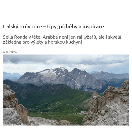
Z
á
p
a
Italský průvodce – tipy, příběhy a inspirace
t
Sella Ronda v létě: Arabba není jen ráj lyžařů, ale i skvělá
í
základna pro výlety a horskou kuchyni
6.8.2026