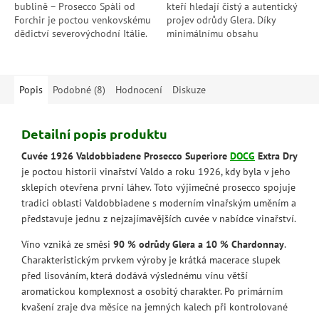
bublině – Prosecco Spàli od
kteří hledají čistý a autentický
Forchir je poctou venkovskému
projev odrůdy Glera. Díky
dědictví severovýchodní Itálie.
minimálnímu obsahu
S jemným perlením a svěží
zbytkového cukru vyniká jeho
chutí zeleného jablka přináší...
svěžest, mineralita a elegantní
suchý...
Popis
Podobné (8)
Hodnocení
Diskuze
Detailní popis produktu
Cuvée 1926 Valdobbiadene Prosecco Superiore
DOCG
Extra Dry
je poctou historii vinařství Valdo a roku 1926, kdy byla v jeho
sklepích otevřena první láhev. Toto výjimečné prosecco spojuje
tradici oblasti Valdobbiadene s moderním vinařským uměním a
představuje jednu z nejzajímavějších cuvée v nabídce vinařství.
Víno vzniká ze směsi
90 % odrůdy Glera a 10 % Chardonnay
.
Charakteristickým prvkem výroby je krátká macerace slupek
před lisováním, která dodává výslednému vínu větší
aromatickou komplexnost a osobitý charakter. Po primárním
kvašení zraje dva měsíce na jemných kalech při kontrolované