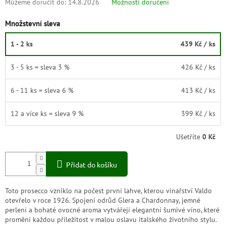
Můžeme doručit do:
14.8.2026
Možnosti doručení
Množstevní sleva
1 - 2 ks
439 Kč
/ ks
3 - 5 ks = sleva 3 %
426 Kč
/ ks
6 - 11 ks = sleva 6 %
413 Kč
/ ks
12 a více ks = sleva 9 %
399 Kč
/ ks
Ušetříte
0 Kč
Přidat do košíku
Toto prosecco vzniklo na počest první lahve, kterou vinařství Valdo
otevřelo v roce 1926. Spojení odrůd Glera a Chardonnay, jemné
perlení a bohaté ovocné aroma vytvářejí elegantní šumivé víno, které
promění každou příležitost v malou oslavu italského životního stylu.