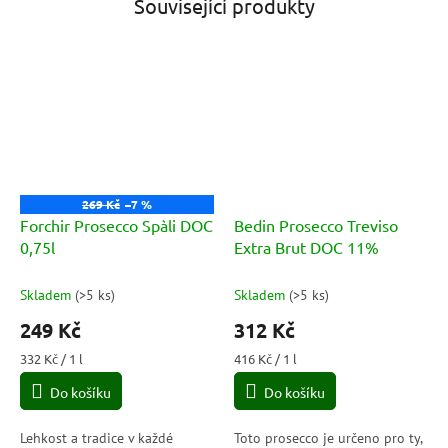
Související produkty
269 Kč
–7 %
Forchir Prosecco Spàli DOC
Bedin Prosecco Treviso
0,75l
Extra Brut DOC 11%
Skladem
(
>5 ks
)
Skladem
(
>5 ks
)
249 Kč
312 Kč
Měrná
Měrná
332 Kč / 1 l
416 Kč / 1 l
cena:
cena:
Do košíku
Do košíku
Lehkost a tradice v každé
Toto prosecco je určeno pro ty,