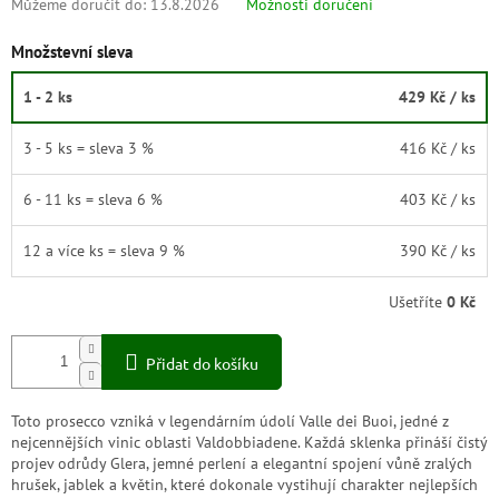
Můžeme doručit do:
13.8.2026
Možnosti doručení
Množstevní sleva
1 - 2 ks
429 Kč
/ ks
3 - 5 ks = sleva 3 %
416 Kč
/ ks
6 - 11 ks = sleva 6 %
403 Kč
/ ks
12 a více ks = sleva 9 %
390 Kč
/ ks
Ušetříte
0 Kč
Přidat do košíku
Toto prosecco vzniká v legendárním údolí Valle dei Buoi, jedné z
nejcennějších vinic oblasti Valdobbiadene. Každá sklenka přináší čistý
projev odrůdy Glera, jemné perlení a elegantní spojení vůně zralých
hrušek, jablek a květin, které dokonale vystihují charakter nejlepších