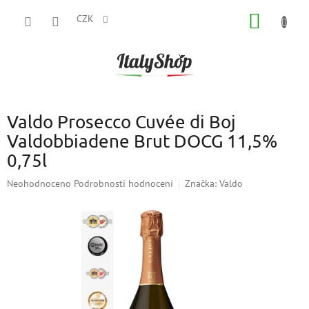
Přejít
NÁKUP
na
CZK
obsah
KOŠÍK
Valdo Prosecco Cuvée di Boj
Valdobbiadene Brut DOCG 11,5%
0,75l
Průměrné
Neohodnoceno
Podrobnosti hodnocení
Značka:
Valdo
hodnocení
produktu
je
0,0
z
5
hvězdiček.