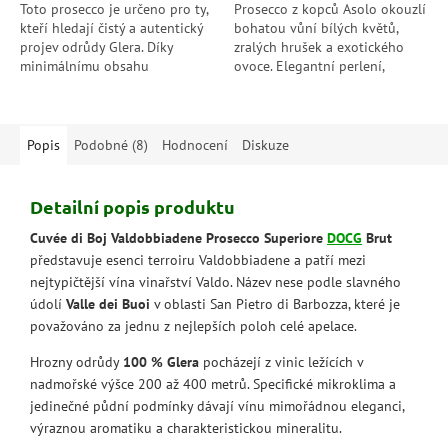
Toto prosecco je určeno pro ty,
Prosecco z kopců Asolo okouzlí
kteří hledají čistý a autentický
bohatou vůní bílých květů,
projev odrůdy Glera. Díky
zralých hrušek a exotického
minimálnímu obsahu
ovoce. Elegantní perlení,
zbytkového cukru vyniká jeho
příjemná sladkost stylu Dry a
svěžest, mineralita a elegantní
svěží kyselinka vytvářejí...
suchý...
Popis
Podobné (8)
Hodnocení
Diskuze
Detailní popis produktu
Cuvée di Boj Valdobbiadene Prosecco Superiore
DOCG
Brut
představuje esenci terroiru Valdobbiadene a patří mezi
nejtypičtější vína vinařství Valdo. Název nese podle slavného
údolí
Valle dei Buoi
v oblasti San Pietro di Barbozza, které je
považováno za jednu z nejlepších poloh celé apelace.
Hrozny odrůdy
100 % Glera
pocházejí z vinic ležících v
nadmořské výšce 200 až 400 metrů. Specifické mikroklima a
jedinečné půdní podmínky dávají vínu mimořádnou eleganci,
výraznou aromatiku a charakteristickou mineralitu.