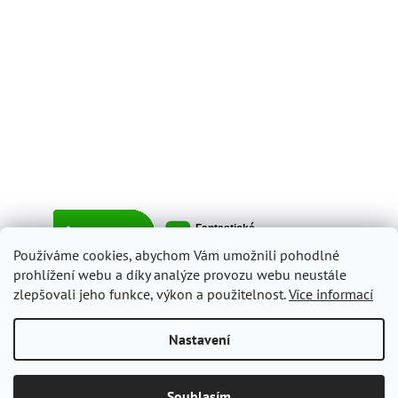
Používáme cookies, abychom Vám umožnili pohodlné
prohlížení webu a díky analýze provozu webu neustále
zlepšovali jeho funkce, výkon a použitelnost.
Více informací
Vytvořil Shoptet
Nastavení
Copyright 2026
ItalyShop.cz
. Všechna práva vyhrazena.
Upravit
Souhlasím
nastavení cookies