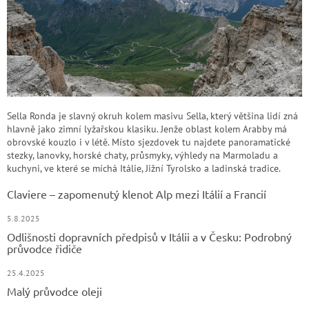
Sella Ronda je slavný okruh kolem masivu Sella, který většina lidí zná
hlavně jako zimní lyžařskou klasiku. Jenže oblast kolem Arabby má
obrovské kouzlo i v létě. Místo sjezdovek tu najdete panoramatické
stezky, lanovky, horské chaty, průsmyky, výhledy na Marmoladu a
kuchyni, ve které se míchá Itálie, Jižní Tyrolsko a ladinská tradice.
Claviere – zapomenutý klenot Alp mezi Itálií a Francií
5.8.2025
Odlišnosti dopravních předpisů v Itálii a v Česku: Podrobný
průvodce řidiče
25.4.2025
Malý průvodce oleji