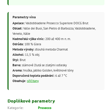
Parametry vína
Apelace:
Valdobbiadene Prosecco Superiore DOCG Brut
Oblast:
Valle dei Buoi, San Pietro di Barbozza, Valdobbiadene,
Veneto, Itálie
Nadmořská výška vinic:
200 až 400 m n. m.
Odrůda:
100 % Glera
Metoda výroby:
dlouhá metoda Charmat
Alkohol:
11,5 % obj.
Styl:
Brut
Barva:
slámově žlutá se zlatými odlesky
Aroma:
hruška, jablko Golden, květinové tóny
Doporučená teplota podávání:
6 až 7 °C
Obsahuje:
siřičitany
Doplňkové parametry
Kategorie
:
Prosecco