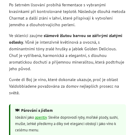
Po šetrném lisování probíhá fermentace s vybranými
kvasinkami při kontrolované teplotě. Následuje dlouhá metoda
Charmat a další zrání v lahvi, které přispívají k vytvoření
jemného a dlouhotrvajícího perlení.
Ve sklenici zaujme
slámově žlutou barvou se zářivými zlatými
odlesky
. Vůně je intenzivně květinová a ovocná, s
dominantními tóny zralé hrušky a jablek Golden Delicious.
Chuť je vytříbená, harmonická a elegantní, s dlouhou
aromatickou dochutí a příjemnou mineralitou, která podtrhuje
jeho původ.
Cuvée di Boj je víno, které dokonale ukazuje, proč je oblast
Valdobbiadene považována za domov nejlepších prosecc na
světě.
🍽️
Párování s jídlem
Ideální jako
aperitiv
. Skvěle doprovodí ryby, mořské plody, sushi,
mušle, lehké předkrmy a díky své eleganci obstojí i jako víno k
celému menu.