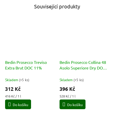
Související produkty
Bedin Prosecco Treviso
Bedin Prosecco Collina 48
Extra Brut DOC 11%
Asolo Superiore Dry DOCG
11%
Skladem
(
>5 ks
)
Skladem
(
>5 ks
)
312 Kč
396 Kč
Měrná
Měrná
416 Kč / 1 l
528 Kč / 1 l
cena:
cena:
Do košíku
Do košíku