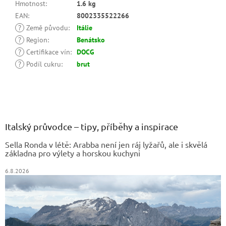
Hmotnost
:
1.6 kg
EAN
:
8002335522266
?
Země původu
:
Itálie
?
Region
:
Benátsko
?
Certifikace vín
:
DOCG
?
Podíl cukru
:
brut
Z
á
p
a
Italský průvodce – tipy, příběhy a inspirace
t
Sella Ronda v létě: Arabba není jen ráj lyžařů, ale i skvělá
í
základna pro výlety a horskou kuchyni
6.8.2026