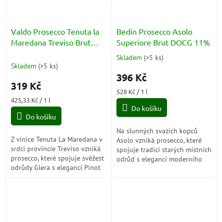
Valdo Prosecco Tenuta la
Bedin Prosecco Asolo
Maredana Treviso Brut
Superiore Brut DOCG 11%
DOC 11% 0,75l
Skladem
(
>5 ks
)
Průměrné
Skladem
(
>5 ks
)
hodnocení
396 Kč
produktu
319 Kč
je
Měrná
528 Kč / 1 l
5,0
Měrná
cena:
425,33 Kč / 1 l
z
cena:
Do košíku
5
Do košíku
hvězdiček.
Na slunných svazích kopců
Z vinice Tenuta La Maredana v
Asolo vzniká prosecco, které
srdci provincie Treviso vzniká
spojuje tradici starých místních
prosecco, které spojuje svěžest
odrůd s elegancí moderního
odrůdy Glera s elegancí Pinot
vinařství. Jemné perlení, vůně
Nero. Jemné perlení, květinové
bílého ovoce a harmonická
aroma a dlouhá...
chuť...