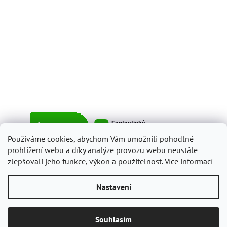
Používáme cookies, abychom Vám umožnili pohodlné
prohlížení webu a díky analýze provozu webu neustále
zlepšovali jeho funkce, výkon a použitelnost.
Více informací
Vytvořil Shoptet
Nastavení
Copyright 2026
ItalyShop.cz
. Všechna práva vyhrazena.
Upravit
Souhlasím
nastavení cookies