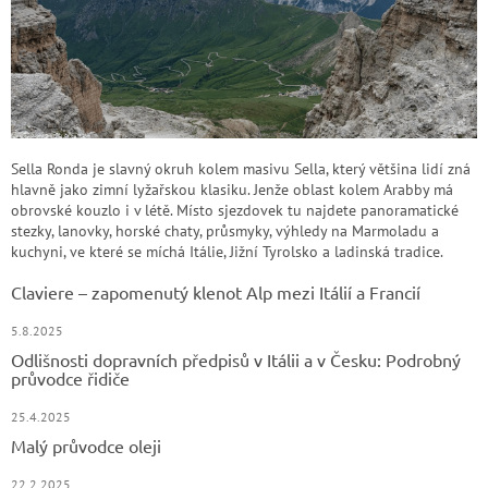
Sella Ronda je slavný okruh kolem masivu Sella, který většina lidí zná
hlavně jako zimní lyžařskou klasiku. Jenže oblast kolem Arabby má
obrovské kouzlo i v létě. Místo sjezdovek tu najdete panoramatické
stezky, lanovky, horské chaty, průsmyky, výhledy na Marmoladu a
kuchyni, ve které se míchá Itálie, Jižní Tyrolsko a ladinská tradice.
Claviere – zapomenutý klenot Alp mezi Itálií a Francií
5.8.2025
Odlišnosti dopravních předpisů v Itálii a v Česku: Podrobný
průvodce řidiče
25.4.2025
Malý průvodce oleji
22.2.2025