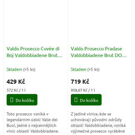
sudech...
Valdo Prosecco Cuvée di
Valdo Prosecco Pradase
Boj Valdobbiadene Brut
Valdobbiadene Brut DOCG
DOCG 11,5% 0,75l
12% 0,75l
Skladem
(
>5 ks
)
Skladem
(
>5 ks
)
429 Kč
719 Kč
Měrná
Měrná
572 Kč / 1 l
958,67 Kč / 1 l
cena:
cena:
Do košíku
Do košíku
Toto prosecco vzniká v
Z jediné vinice, kde se
legendárním údolí Valle dei
uchovávají původní odrůdy
Buoi, jedné z nejcennějších
oblasti Valdobbiadene, vzniká
vinic oblasti Valdobbiadene.
výjimečné prosecco vyráběné