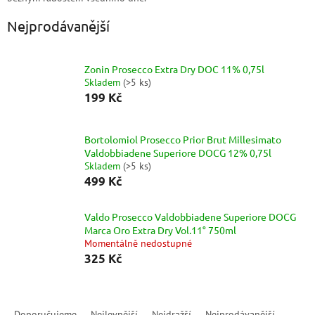
Nejprodávanější
Zonin Prosecco Extra Dry DOC 11% 0,75l
Skladem
(
>5 ks
)
199 Kč
Bortolomiol Prosecco Prior Brut Millesimato
Valdobbiadene Superiore DOCG 12% 0,75l
Skladem
(
>5 ks
)
499 Kč
Valdo Prosecco Valdobbiadene Superiore DOCG
Marca Oro Extra Dry Vol.11° 750ml
Momentálně nedostupné
325 Kč
Ř
a
Doporučujeme
Nejlevnější
Nejdražší
Nejprodávanější