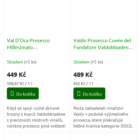
Val D'Oca Prosecco
Valdo Prosecco Cuvée del
Millesimato
Fondatore Valdobbiadene
Valdobbiadene Superiore
Brut DOCG 12% 0,75l
Brut DOCG 11,5% 0,75l
Skladem
(
>5 ks
)
Skladem
(
>5 ks
)
449 Kč
489 Kč
Měrná
Měrná
598,67 Kč / 1 l
652 Kč / 1 l
cena:
cena:
Do košíku
Do košíku
Když se spojí ručně sbírané
Pocta zakladateli vinařství
hrozny z kopců Valdobbiadene
Valdo v podobě výjimečného
s precizností místních vinařů,
prosecca, které překračuje
vznikne prosecco plné svěžesti
běžné hranice kategorie DOCG.
a elegance. Jemné perlení, vůně
Jemné zrání části Chardonnay
zelených jablek a hrušek a...
ve francouzských dubových