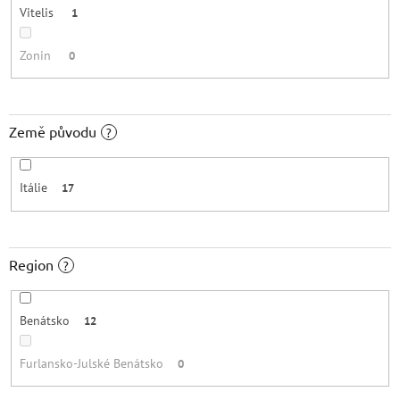
Vitelis
1
Zonin
0
Země původu
?
Itálie
17
Region
?
Benátsko
12
Furlansko-Julské Benátsko
0