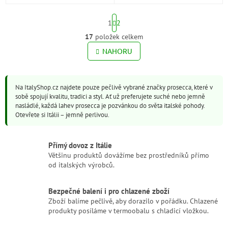
Každá sklenka přináší čistý
tradiční metodou kvašení v
projev odrůdy Glera, jemné
lahvi. Více než 24 měsíců zrání
S
perlení a...
na...
1
2
t
r
17
položek celkem
O
á
v
NAHORU
n
l
k
o
á
v
d
á
Na ItalyShop.cz najdete pouze pečlivě vybrané značky prosecca, které v
a
n
sobě spojují kvalitu, tradici a styl. Ať už preferujete suché nebo jemně
c
í
nasládlé, každá lahev prosecca je pozvánkou do světa italské pohody.
í
Otevřete si Itálii – jemně perlivou.
p
r
v
Přímý dovoz z Itálie
k
Většinu produktů dovážíme bez prostředníků přímo
y
od italských výrobců.
v
ý
p
Bezpečné balení i pro chlazené zboží
i
Zboží balíme pečlivě, aby dorazilo v pořádku. Chlazené
s
produkty posíláme v termoobalu s chladicí vložkou.
u