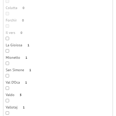
Colutta
0
Forchir
0
Il vers
0
La Gioiosa
1
Mionetto
1
San Simone
1
Val D'Oca
1
Valdo
5
Vallotaj
1