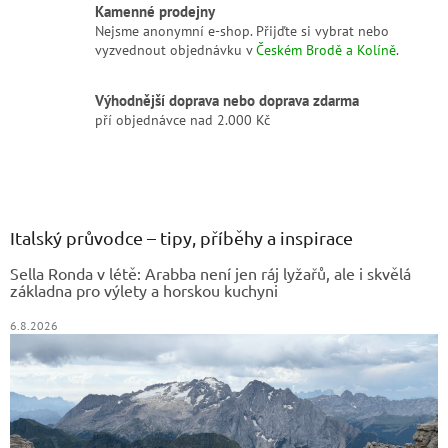
Kamenné prodejny
Nejsme anonymní e-shop. Přijďte si vybrat nebo
vyzvednout objednávku v
Českém Brodě a Kolíně
.
Výhodnější doprava nebo doprava zdarma
pří objednávce nad 2.000 Kč
Z
á
p
a
Italský průvodce – tipy, příběhy a inspirace
t
Sella Ronda v létě: Arabba není jen ráj lyžařů, ale i skvělá
í
základna pro výlety a horskou kuchyni
6.8.2026