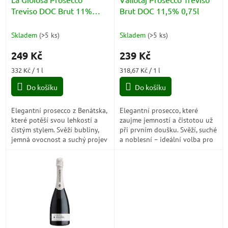
u
Treviso DOC Brut 11%
Brut DOC 11,5% 0,75l
k
0,75l
t
Skladem
(
>5 ks
)
Skladem
(
>5 ks
)
ů
249 Kč
239 Kč
Měrná
Měrná
332 Kč / 1 l
318,67 Kč / 1 l
cena:
cena:
Do košíku
Do košíku
Elegantní prosecco z Benátska,
Elegantní prosecco, které
které potěší svou lehkostí a
zaujme jemností a čistotou už
čistým stylem. Svěží bubliny,
při prvním doušku. Svěží, suché
jemná ovocnost a suchý projev
a noblesní – ideální volba pro
dělají z tohoto vína ideální
chvíle, kdy chcete lehké
volbu pro oslavy i obyčejné...
bubliny s opravdovým
charakterem.