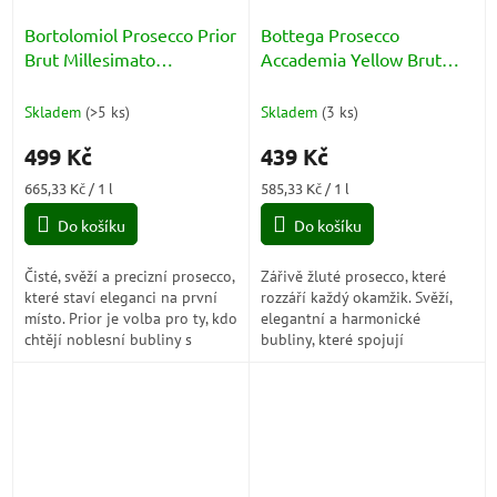
Bortolomiol Prosecco Prior
Bottega Prosecco
Brut Millesimato
Accademia Yellow Brut
Valdobbiadene Superiore
DOC 11% 0,75l
DOCG 12% 0,75l
Skladem
(
>5 ks
)
Skladem
(
3 ks
)
499 Kč
439 Kč
Měrná
Měrná
665,33 Kč / 1 l
585,33 Kč / 1 l
cena:
cena:
Do košíku
Do košíku
Čisté, svěží a precizní prosecco,
Zářivě žluté prosecco, které
které staví eleganci na první
rozzáří každý okamžik. Svěží,
místo. Prior je volba pro ty, kdo
elegantní a harmonické
chtějí noblesní bubliny s
bubliny, které spojují
jasným charakterem a
benátskou tradici s moderním
moderním, suchým stylem.
stylem a radostí ze života.