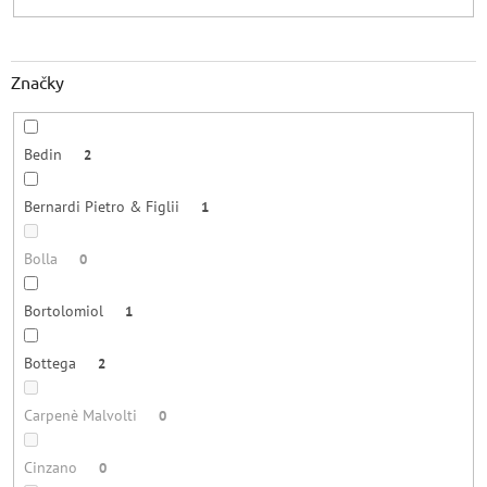
Značky
Bedin
2
Bernardi Pietro & Figlii
1
Bolla
0
Bortolomiol
1
Bottega
2
Carpenè Malvolti
0
Cinzano
0