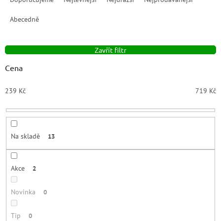
z
e
Abecedně
n
í
Zavřít filtr
p
r
Cena
o
d
239
Kč
719
Kč
u
k
t
ů
Na skladě
13
Akce
2
Novinka
0
Tip
0