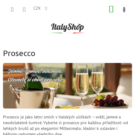
Přejít
NÁKUP
na
CZK
obsah
KOŠÍK
Prosecco
Prosecco je jako letní smích v italských uličkách – svěží, jemné a
neodolatelně šumivé. Vyberte si prosecco pro každou příležitost: od
lehkých brutů až po elegantní Millesimato. Ideální k oslavám i
běžným radostem všedního dne.