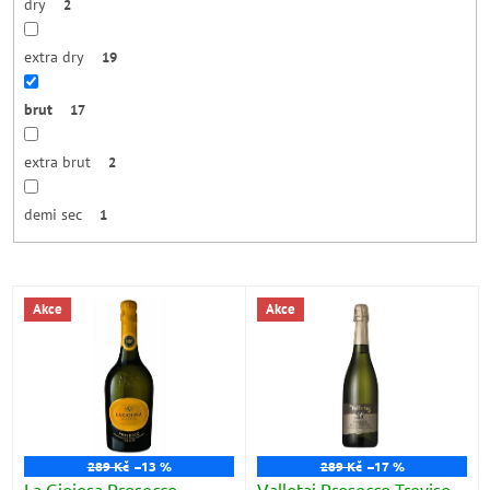
dry
2
extra dry
19
brut
17
extra brut
2
demi sec
1
V
Akce
Akce
ý
p
i
s
p
r
o
289 Kč
–13 %
289 Kč
–17 %
d
La Gioiosa Prosecco
Vallotaj Prosecco Treviso