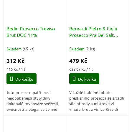
Bedin Prosecco Treviso
Bernardi Pietro & Figlii
Brut DOC 11%
Prosecco Pra Dei Salt
Valdobbiadene Brut 11,5%
DOCG 0,75l
Skladem
(
>5 ks
)
Skladem
(
2 ks
)
312 Kč
479 Kč
Měrná
Měrná
416 Kč / 1 l
638,67 Kč / 1 l
cena:
cena:
Do košíku
Do košíku
Toto prosecco patří mezi
V každé bublině tohoto
nejoblíbenější styly díky
prestižního prosecca se zrcadlí
dokonalé rovnováze svěžesti,
síla přírody a mistrovství
ovocnosti a elegance. Jemné
vinaře. Brut z vinice Rive di
perlení, vůně zelených jablek a
Collalto je čistý, svěží a
hrušek a harmonická chuť z něj
uhrančivý – ideální pro
dělají...
skutečně...