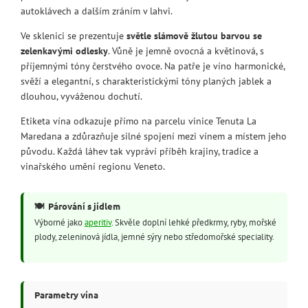
autoklávech a dalším zráním v lahvi.
Ve sklenici se prezentuje
světle slámově žlutou barvou se
zelenkavými odlesky
. Vůně je jemně ovocná a květinová, s
příjemnými tóny čerstvého ovoce. Na patře je víno harmonické,
svěží a elegantní, s charakteristickými tóny planých jablek a
dlouhou, vyváženou dochutí.
Etiketa vína odkazuje přímo na parcelu vinice Tenuta La
Maredana a zdůrazňuje silné spojení mezi vínem a místem jeho
původu. Každá láhev tak vypráví příběh krajiny, tradice a
vinařského umění regionu Veneto.
🍽️
Párování s jídlem
Výborné jako
aperitiv
. Skvěle doplní lehké předkrmy, ryby, mořské
plody, zeleninová jídla, jemné sýry nebo středomořské speciality.
Parametry vína