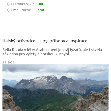
?
Certifikace vín
:
DOC
?
Podíl cukru
:
brut
Z
á
p
a
Italský průvodce – tipy, příběhy a inspirace
t
Sella Ronda v létě: Arabba není jen ráj lyžařů, ale i skvělá
í
základna pro výlety a horskou kuchyni
6.8.2026