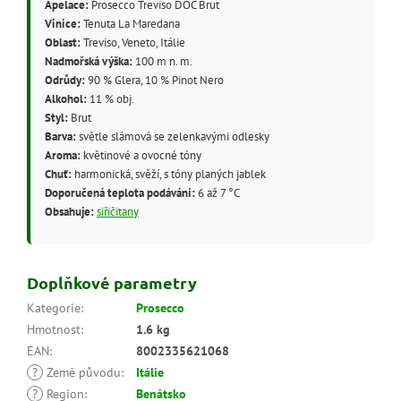
Apelace:
Prosecco Treviso DOC Brut
Vinice:
Tenuta La Maredana
Oblast:
Treviso, Veneto, Itálie
Nadmořská výška:
100 m n. m.
Odrůdy:
90 % Glera, 10 % Pinot Nero
Alkohol:
11 % obj.
Styl:
Brut
Barva:
světle slámová se zelenkavými odlesky
Aroma:
květinové a ovocné tóny
Chuť:
harmonická, svěží, s tóny planých jablek
Doporučená teplota podávání:
6 až 7 °C
Obsahuje:
siřičitany
Doplňkové parametry
Kategorie
:
Prosecco
Hmotnost
:
1.6 kg
EAN
:
8002335621068
?
Země původu
:
Itálie
?
Region
:
Benátsko