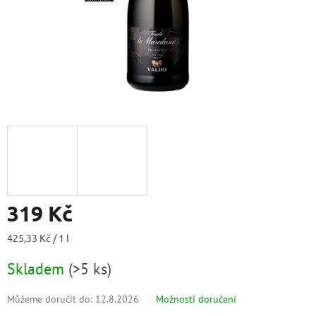
319 Kč
Měrná
425,33 Kč / 1 l
cena:
Skladem
(
>5 ks
)
Můžeme doručit do:
12.8.2026
Možnosti doručení