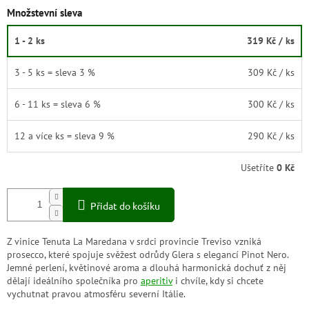
Množstevní sleva
1 - 2 ks
319 Kč
/ ks
3 - 5 ks = sleva 3 %
309 Kč
/ ks
6 - 11 ks = sleva 6 %
300 Kč
/ ks
12 a více ks = sleva 9 %
290 Kč
/ ks
Ušetříte
0 Kč
Přidat do košíku
Z vinice Tenuta La Maredana v srdci provincie Treviso vzniká
prosecco, které spojuje svěžest odrůdy Glera s elegancí Pinot Nero.
Jemné perlení, květinové aroma a dlouhá harmonická dochuť z něj
dělají ideálního společníka pro
aperitiv
i chvíle, kdy si chcete
vychutnat pravou atmosféru severní Itálie.