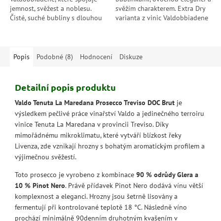
jemnost, svěžest a noblesu.
svěžím charakterem. Extra Dry
Čisté, suché bubliny s dlouhou
varianta z vinic Valdobbiadene
perzistencí. Ideální pro chvíle,
potěší každým douškem –
kdy chcete kvalitu, která...
skvělé jako aperitiv i ke...
Popis
Podobné (8)
Hodnocení
Diskuze
Detailní popis produktu
Valdo Tenuta La Maredana Prosecco Treviso DOC Brut
je
výsledkem pečlivé práce vinařství Valdo a jedinečného terroiru
vinice Tenuta La Maredana v provincii Treviso. Díky
mimořádnému mikroklimatu, které vytváří blízkost řeky
Livenza, zde vznikají hrozny s bohatým aromatickým profilem a
výjimečnou svěžestí.
Toto prosecco je vyrobeno z kombinace
90 % odrůdy Glera a
10 % Pinot Nero
. Právě přídavek Pinot Nero dodává vínu větší
komplexnost a eleganci. Hrozny jsou šetrně lisovány a
fermentují při kontrolované teplotě 18 °C. Následně víno
prochází minimálně 90denním druhotným kvašením v