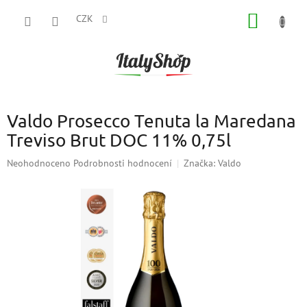
Přejít
NÁKUP
na
CZK
obsah
KOŠÍK
Valdo Prosecco Tenuta la Maredana
Treviso Brut DOC 11% 0,75l
Průměrné
Neohodnoceno
Podrobnosti hodnocení
Značka:
Valdo
hodnocení
produktu
je
0,0
z
5
hvězdiček.