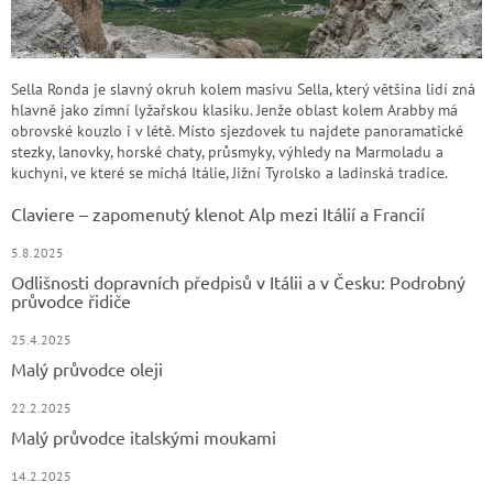
Sella Ronda je slavný okruh kolem masivu Sella, který většina lidí zná
hlavně jako zimní lyžařskou klasiku. Jenže oblast kolem Arabby má
obrovské kouzlo i v létě. Místo sjezdovek tu najdete panoramatické
stezky, lanovky, horské chaty, průsmyky, výhledy na Marmoladu a
kuchyni, ve které se míchá Itálie, Jižní Tyrolsko a ladinská tradice.
Claviere – zapomenutý klenot Alp mezi Itálií a Francií
5.8.2025
Odlišnosti dopravních předpisů v Itálii a v Česku: Podrobný
průvodce řidiče
25.4.2025
Malý průvodce oleji
22.2.2025
Malý průvodce italskými moukami
14.2.2025