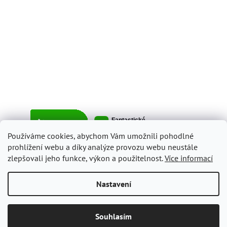
Používáme cookies, abychom Vám umožnili pohodlné
prohlížení webu a díky analýze provozu webu neustále
zlepšovali jeho funkce, výkon a použitelnost.
Více informací
Vytvořil Shoptet
Nastavení
Copyright 2026
ItalyShop.cz
. Všechna práva vyhrazena.
Upravit
Souhlasím
nastavení cookies