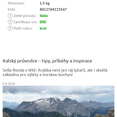
Hmotnost
:
1.5 kg
EAN
:
8012769223547
?
Země původu
:
Itálie
?
Certifikace vín
:
DOC
?
Podíl cukru
:
brut
Z
á
p
a
Italský průvodce – tipy, příběhy a inspirace
t
Sella Ronda v létě: Arabba není jen ráj lyžařů, ale i skvělá
í
základna pro výlety a horskou kuchyni
6.8.2026