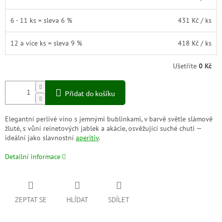
6 - 11 ks = sleva 6 %
431 Kč
/ ks
12 a více ks = sleva 9 %
418 Kč
/ ks
Ušetříte
0 Kč
Přidat do košíku
Elegantní perlivé víno s jemnými bublinkami, v barvě světle slámově
žluté, s vůní reinetových jablek a akácie, osvěžující suché chuti —
ideální jako slavnostní
aperitiv
.
Detailní informace
ZEPTAT SE
HLÍDAT
SDÍLET