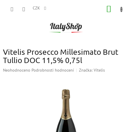
Přejít
NÁKUP
na
CZK
obsah
KOŠÍK
Vitelis Prosecco Millesimato Brut
Tullio DOC 11,5% 0,75l
Průměrné
Neohodnoceno
Podrobnosti hodnocení
Značka:
Vitelis
hodnocení
produktu
je
0,0
z
5
hvězdiček.