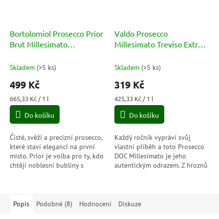
Bortolomiol Prosecco Prior
Valdo Prosecco
Brut Millesimato
Millesimato Treviso Extra
Valdobbiadene Superiore
Dry DOC 11% 0,75l
DOCG 12% 0,75l
Skladem
(
>5 ks
)
Skladem
(
>5 ks
)
499 Kč
319 Kč
Měrná
Měrná
665,33 Kč / 1 l
425,33 Kč / 1 l
cena:
cena:
Do košíku
Do košíku
Čisté, svěží a precizní prosecco,
Každý ročník vypráví svůj
které staví eleganci na první
vlastní příběh a toto Prosecco
místo. Prior je volba pro ty, kdo
DOC Millesimato je jeho
chtějí noblesní bubliny s
autentickým odrazem. Z hroznů
jasným charakterem a
jediné sklizně vzniká elegantní
moderním, suchým stylem.
prosecco s jemnou ovocností,
svěží...
Popis
Podobné (8)
Hodnocení
Diskuze