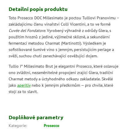
Detailní popis produktu
Toto Prosecco DOC Millesimato je poctou Tulliovi Pranovimu –
zakládajícímu členu vinařství Colli Vicentini, a to ve formě
Cuvée del Fondatore
. Vyrobený výhradně z odrůdy Glera, s
použitím hroznů z jediné, výjimečné sklizně, a sekundární
fermentací metodou Charmat (Martinotti). Výsledkem je
sofistikované šumivé víno s jemným, persistujícím perlage a
svěží, suchou chutí zanechávající osvěžující dojem.
Tullio I° Millesimato Brut je elegantní Prosecco, které oslavuje
ono zvláštní, nezaměnitelné propojení zrající Glera, tradiční
Charmat metody a úctyhodného odkazu zakladatele. Skvělé
jako
aperitiv
nebo k jemným předkrmům — pro chvíle, které
stojí za to slavit.
Doplňkové parametry
Kategorie
:
Prosecco