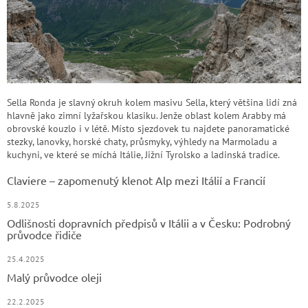
Sella Ronda je slavný okruh kolem masivu Sella, který většina lidí zná
hlavně jako zimní lyžařskou klasiku. Jenže oblast kolem Arabby má
obrovské kouzlo i v létě. Místo sjezdovek tu najdete panoramatické
stezky, lanovky, horské chaty, průsmyky, výhledy na Marmoladu a
kuchyni, ve které se míchá Itálie, Jižní Tyrolsko a ladinská tradice.
Claviere – zapomenutý klenot Alp mezi Itálií a Francií
5.8.2025
Odlišnosti dopravních předpisů v Itálii a v Česku: Podrobný
průvodce řidiče
25.4.2025
Malý průvodce oleji
22.2.2025