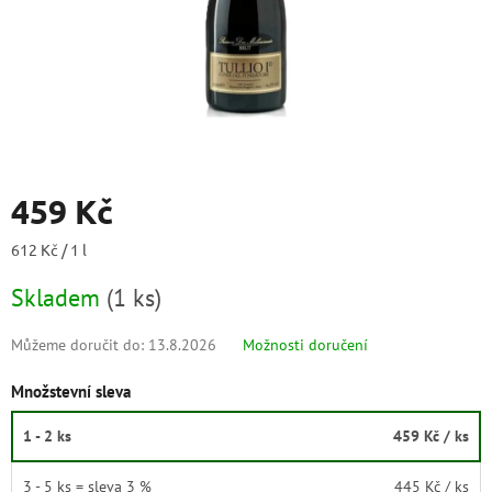
459 Kč
Měrná
612 Kč / 1 l
cena:
Skladem
(
1 ks
)
Můžeme doručit do:
13.8.2026
Možnosti doručení
Množstevní sleva
1 - 2 ks
459 Kč
/ ks
3 - 5 ks = sleva 3 %
445 Kč
/ ks