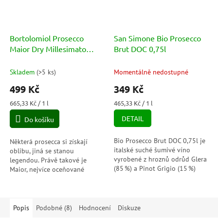
Bortolomiol Prosecco
San Simone Bio Prosecco
Maior Dry Millesimato
Brut DOC 0,75l
Valdobbiadene Superiore
DOCG 11,5% 0,75l
Skladem
(
>5 ks
)
Momentálně nedostupné
499 Kč
349 Kč
Měrná
Měrná
665,33 Kč / 1 l
465,33 Kč / 1 l
cena:
cena:
DETAIL
Do košíku
Bio Prosecco Brut DOC 0,75l je
Některá prosecca si získají
italské suché šumivé víno
oblibu, jiná se stanou
vyrobené z hroznů odrůd Glera
legendou. Právě takové je
(85 %) a Pinot Grigio (15 %)
Maior, nejvíce oceňované
pocházejících z ekologicky
prosecco z řady „I Tradizionali“,
kontrolovaných vinic v
které okouzluje bohatou
regionu...
ovocností,...
Popis
Podobné (8)
Hodnocení
Diskuze