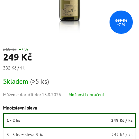
269 Kč
–7 %
269 Kč
–7 %
249 Kč
Měrná
332 Kč / 1 l
cena:
Skladem
(
>5 ks
)
Můžeme doručit do:
13.8.2026
Možnosti doručení
Množstevní sleva
1 - 2 ks
249 Kč
/ ks
3 - 5 ks = sleva 3 %
242 Kč
/ ks