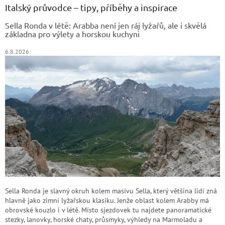
a
Italský průvodce – tipy, příběhy a inspirace
t
Sella Ronda v létě: Arabba není jen ráj lyžařů, ale i skvělá
í
základna pro výlety a horskou kuchyni
6.8.2026
Sella Ronda je slavný okruh kolem masivu Sella, který většina lidí zná
hlavně jako zimní lyžařskou klasiku. Jenže oblast kolem Arabby má
obrovské kouzlo i v létě. Místo sjezdovek tu najdete panoramatické
stezky, lanovky, horské chaty, průsmyky, výhledy na Marmoladu a