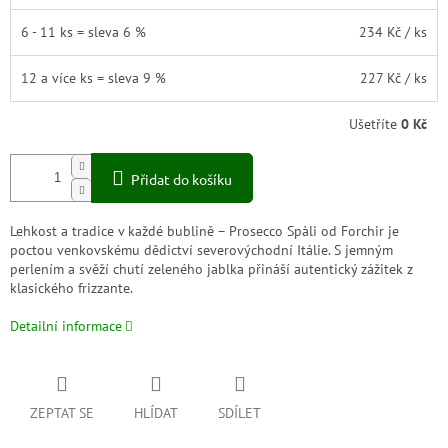
6 - 11 ks = sleva 6 %
234 Kč
/ ks
12 a více ks = sleva 9 %
227 Kč
/ ks
Ušetříte
0 Kč
Přidat do košíku
Lehkost a tradice v každé bublině – Prosecco Spàli od Forchir je
poctou venkovskému dědictví severovýchodní Itálie. S jemným
perlením a svěží chutí zeleného jablka přináší autentický zážitek z
klasického frizzante.
Detailní informace
ZEPTAT SE
HLÍDAT
SDÍLET