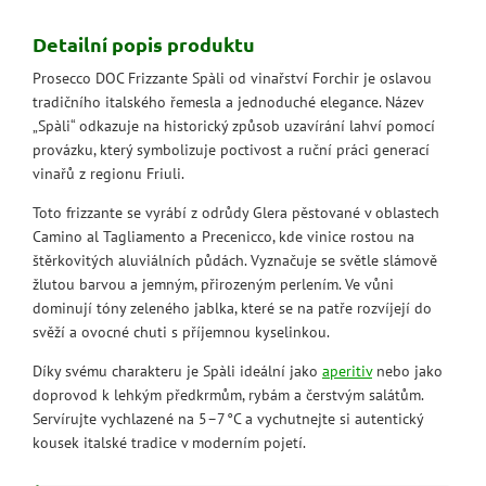
Detailní popis produktu
Prosecco DOC Frizzante Spàli od vinařství Forchir je oslavou
tradičního italského řemesla a jednoduché elegance. Název
„Spàli“ odkazuje na historický způsob uzavírání lahví pomocí
provázku, který symbolizuje poctivost a ruční práci generací
vinařů z regionu Friuli.
Toto frizzante se vyrábí z odrůdy Glera pěstované v oblastech
Camino al Tagliamento a Precenicco, kde vinice rostou na
štěrkovitých aluviálních půdách. Vyznačuje se světle slámově
žlutou barvou a jemným, přirozeným perlením. Ve vůni
dominují tóny zeleného jablka, které se na patře rozvíjejí do
svěží a ovocné chuti s příjemnou kyselinkou.
Díky svému charakteru je Spàli ideální jako
aperitiv
nebo jako
doprovod k lehkým předkrmům, rybám a čerstvým salátům.
Servírujte vychlazené na 5–7 °C a vychutnejte si autentický
kousek italské tradice v moderním pojetí.