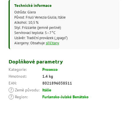
Technické informace
Odrůda: Glera
Původ: Friuli Venezia Giulia, Itálie
Alkohol: 10,5 %
Styl: Frizzante (jemně perlivé)
Servírovací teplota: 5–7 °C
Uzávěr: Tradiční provázek („spago“)
Alergeny: Obsahuje
siřičitany
Doplňkové parametry
Kategorie
:
Prosecco
Hmotnost
:
1.4 kg
EAN
:
8021896038511
?
Země původu
:
Itálie
?
Region
:
Furlansko-Julské Benátsko
Z
á
p