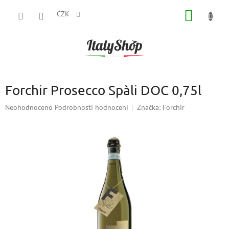
Přejít
NÁKUP
na
CZK
obsah
KOŠÍK
Forchir Prosecco Spàli DOC 0,75l
Průměrné
Neohodnoceno
Podrobnosti hodnocení
Značka:
Forchir
hodnocení
produktu
je
0,0
z
5
hvězdiček.