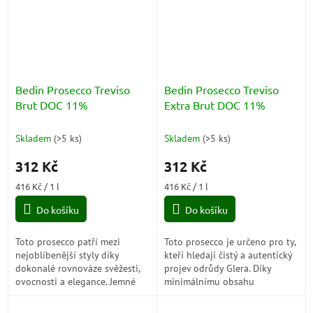
Bedin Prosecco Treviso
Bedin Prosecco Treviso
Brut DOC 11%
Extra Brut DOC 11%
Skladem
(
>5 ks
)
Skladem
(
>5 ks
)
312 Kč
312 Kč
Měrná
Měrná
416 Kč / 1 l
416 Kč / 1 l
cena:
cena:
Do košíku
Do košíku
Toto prosecco patří mezi
Toto prosecco je určeno pro ty,
nejoblíbenější styly díky
kteří hledají čistý a autentický
dokonalé rovnováze svěžesti,
projev odrůdy Glera. Díky
ovocnosti a elegance. Jemné
minimálnímu obsahu
perlení, vůně zelených jablek a
zbytkového cukru vyniká jeho
hrušek a harmonická chuť z něj
svěžest, mineralita a elegantní