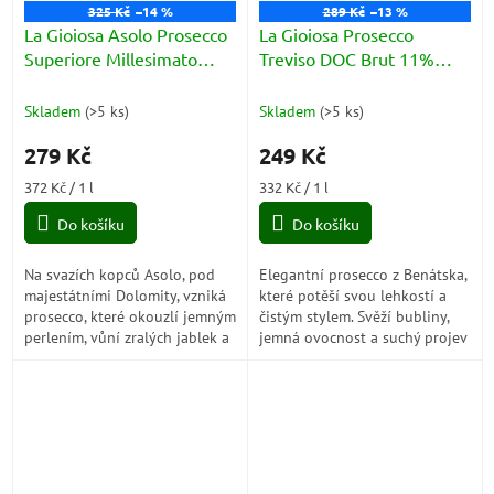
325 Kč
–14 %
289 Kč
–13 %
La Gioiosa Asolo Prosecco
La Gioiosa Prosecco
Superiore Millesimato
Treviso DOC Brut 11%
DOCG Extra Dry 11% 0,75l
0,75l
Skladem
(
>5 ks
)
Skladem
(
>5 ks
)
279 Kč
249 Kč
Měrná
Měrná
372 Kč / 1 l
332 Kč / 1 l
cena:
cena:
Do košíku
Do košíku
Na svazích kopců Asolo, pod
Elegantní prosecco z Benátska,
majestátními Dolomity, vzniká
které potěší svou lehkostí a
prosecco, které okouzlí jemným
čistým stylem. Svěží bubliny,
perlením, vůní zralých jablek a
jemná ovocnost a suchý projev
elegancí akátových květů.
dělají z tohoto vína ideální
Každá sklenka přináší
volbu pro oslavy i obyčejné...
lehkost,...