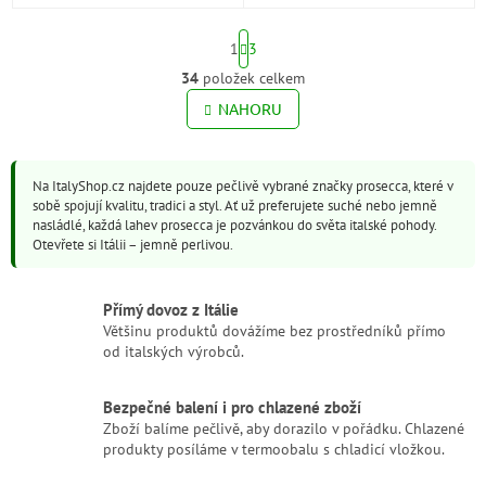
stvořené pro sladkou tečku na
Chardonnay, jemné perlení a
závěr – chvíli klidu, radosti a
bohaté ovocné aroma
S
potěšení.
vytvářejí...
1
3
t
r
34
položek celkem
O
á
v
NAHORU
n
l
k
o
á
v
d
á
Na ItalyShop.cz najdete pouze pečlivě vybrané značky prosecca, které v
a
n
sobě spojují kvalitu, tradici a styl. Ať už preferujete suché nebo jemně
c
í
nasládlé, každá lahev prosecca je pozvánkou do světa italské pohody.
í
Otevřete si Itálii – jemně perlivou.
p
r
v
Přímý dovoz z Itálie
k
Většinu produktů dovážíme bez prostředníků přímo
y
od italských výrobců.
v
ý
p
Bezpečné balení i pro chlazené zboží
i
Zboží balíme pečlivě, aby dorazilo v pořádku. Chlazené
s
produkty posíláme v termoobalu s chladicí vložkou.
u