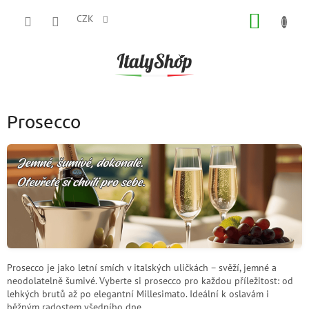
Přejít
NÁKUP
na
CZK
obsah
KOŠÍK
Prosecco
Prosecco je jako letní smích v italských uličkách – svěží, jemné a
neodolatelně šumivé. Vyberte si prosecco pro každou příležitost: od
lehkých brutů až po elegantní Millesimato. Ideální k oslavám i
běžným radostem všedního dne.