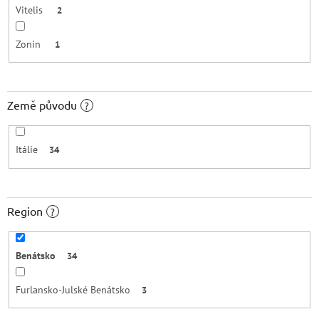
Vitelis
2
Zonin
1
Země původu
?
Itálie
34
Region
?
Benátsko
34
Furlansko-Julské Benátsko
3