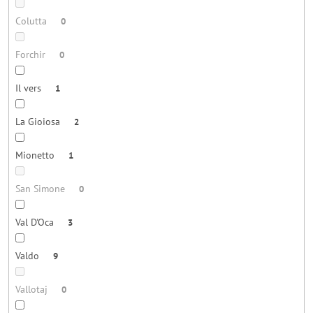
Colutta
0
Forchir
0
Il vers
1
La Gioiosa
2
Mionetto
1
San Simone
0
Val D'Oca
3
Valdo
9
Vallotaj
0