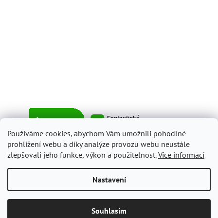
Používáme cookies, abychom Vám umožnili pohodlné
prohlížení webu a díky analýze provozu webu neustále
zlepšovali jeho funkce, výkon a použitelnost.
Více informací
Vytvořil Shoptet
Nastavení
Copyright 2026
ItalyShop.cz
. Všechna práva vyhrazena.
Upravit
Souhlasím
nastavení cookies