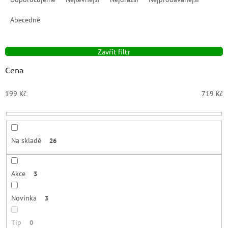
z
e
Abecedně
n
í
Zavřít filtr
p
r
Cena
o
d
199
Kč
719
Kč
u
k
t
ů
Na skladě
26
Akce
3
Novinka
3
Tip
0