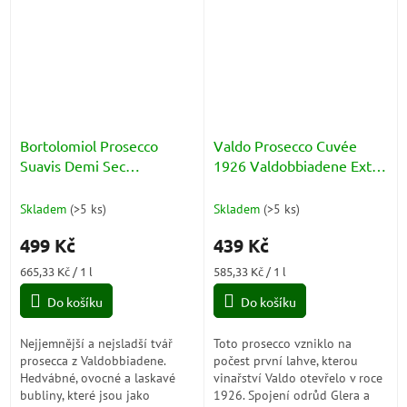
dělají...
suchý...
Bortolomiol Prosecco
Valdo Prosecco Cuvée
Suavis Demi Sec
1926 Valdobbiadene Extra
Millesimato
Dry DOCG 11,5% 0,75l
Valdobbiadene Superiore
Skladem
(
>5 ks
)
Skladem
(
>5 ks
)
DOCG 11% 0,75l
499 Kč
439 Kč
Měrná
Měrná
665,33 Kč / 1 l
585,33 Kč / 1 l
cena:
cena:
Do košíku
Do košíku
Nejjemnější a nejsladší tvář
Toto prosecco vzniklo na
prosecca z Valdobbiadene.
počest první lahve, kterou
Hedvábné, ovocné a laskavé
vinařství Valdo otevřelo v roce
bubliny, které jsou jako
1926. Spojení odrůd Glera a