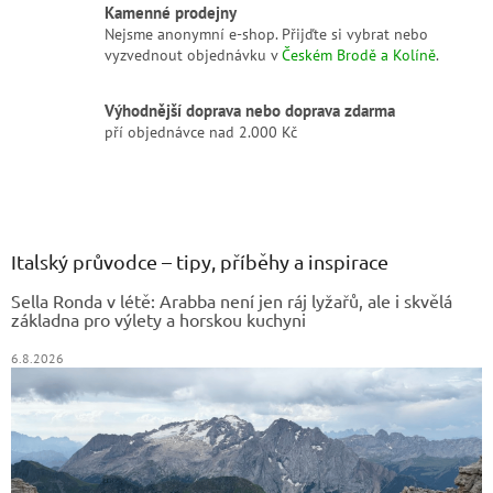
Kamenné prodejny
Nejsme anonymní e-shop. Přijďte si vybrat nebo
vyzvednout objednávku v
Českém Brodě a Kolíně
.
Výhodnější doprava nebo doprava zdarma
pří objednávce nad 2.000 Kč
Z
á
p
a
Italský průvodce – tipy, příběhy a inspirace
t
Sella Ronda v létě: Arabba není jen ráj lyžařů, ale i skvělá
í
základna pro výlety a horskou kuchyni
6.8.2026