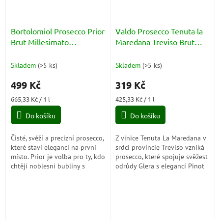
Bortolomiol Prosecco Prior
Valdo Prosecco Tenuta la
Brut Millesimato
Maredana Treviso Brut
Valdobbiadene Superiore
DOC 11% 0,75l
DOCG 12% 0,75l
Skladem
(
>5 ks
)
Skladem
(
>5 ks
)
499 Kč
319 Kč
Měrná
Měrná
665,33 Kč / 1 l
425,33 Kč / 1 l
cena:
cena:
Do košíku
Do košíku
Čisté, svěží a precizní prosecco,
Z vinice Tenuta La Maredana v
které staví eleganci na první
srdci provincie Treviso vzniká
místo. Prior je volba pro ty, kdo
prosecco, které spojuje svěžest
chtějí noblesní bubliny s
odrůdy Glera s elegancí Pinot
jasným charakterem a
Nero. Jemné perlení, květinové
moderním, suchým stylem.
aroma a dlouhá...