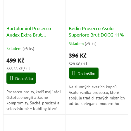
Bortolomiol Prosecco
Bedin Prosecco Asolo
Audax Extra Brut
Superiore Brut DOCG 11%
Millesimato
Skladem
(
>5 ks
)
Průměrné
Valdobbiadene Superiore
Skladem
(
>5 ks
)
hodnocení
DOCG 12%
396 Kč
produktu
499 Kč
je
Měrná
528 Kč / 1 l
5,0
Měrná
cena:
665,33 Kč / 1 l
z
cena:
Do košíku
5
Do košíku
hvězdiček.
Na slunných svazích kopců
Prosecco pro ty, kteří mají rádi
Asolo vzniká prosecco, které
čistotu, energii a žádné
spojuje tradici starých místních
kompromisy. Suché, precizní a
odrůd s elegancí moderního
sebevědomé – bubliny, které
vinařství. Jemné perlení, vůně
osvěží mysl i patro a dají jasně
bílého ovoce a harmonická
najevo, že tady se hraje na...
chuť...