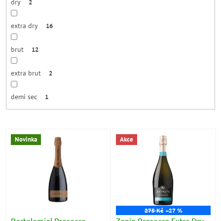
dry
2
extra dry
16
brut
12
extra brut
2
demi sec
1
V
Novinka
Akce
ý
p
i
s
p
r
o
275 Kč
–27 %
d
Bortolomiol Prosecco
Zonin Prosecco Extra Dry