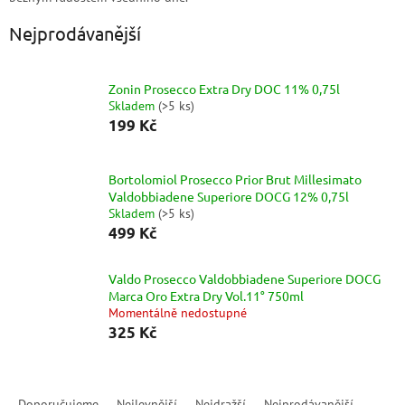
Nejprodávanější
Zonin Prosecco Extra Dry DOC 11% 0,75l
Skladem
(
>5 ks
)
199 Kč
Bortolomiol Prosecco Prior Brut Millesimato
Valdobbiadene Superiore DOCG 12% 0,75l
Skladem
(
>5 ks
)
499 Kč
Valdo Prosecco Valdobbiadene Superiore DOCG
Marca Oro Extra Dry Vol.11° 750ml
Momentálně nedostupné
325 Kč
Ř
a
Doporučujeme
Nejlevnější
Nejdražší
Nejprodávanější