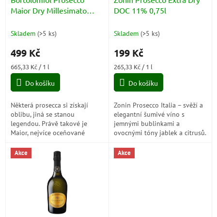
u
Maior Dry Millesimato
DOC 11% 0,75l
k
Valdobbiadene Superiore
t
DOCG 11,5% 0,75l
Skladem
(
>5 ks
)
Skladem
(
>5 ks
)
ů
499 Kč
199 Kč
Měrná
Měrná
665,33 Kč / 1 l
265,33 Kč / 1 l
cena:
cena:
Do košíku
Do košíku
Některá prosecca si získají
Zonin Prosecco Italia – svěží a
oblibu, jiná se stanou
elegantní šumivé víno s
legendou. Právě takové je
jemnými bublinkami a
Maior, nejvíce oceňované
ovocnými tóny jablek a citrusů.
prosecco z řady „I Tradizionali“,
Perfektní jako aperitiv nebo k
které okouzluje bohatou
lehkým pokrmům.
Akce
Akce
ovocností,...