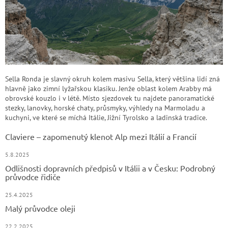
Sella Ronda je slavný okruh kolem masivu Sella, který většina lidí zná
hlavně jako zimní lyžařskou klasiku. Jenže oblast kolem Arabby má
obrovské kouzlo i v létě. Místo sjezdovek tu najdete panoramatické
stezky, lanovky, horské chaty, průsmyky, výhledy na Marmoladu a
kuchyni, ve které se míchá Itálie, Jižní Tyrolsko a ladinská tradice.
Claviere – zapomenutý klenot Alp mezi Itálií a Francií
5.8.2025
Odlišnosti dopravních předpisů v Itálii a v Česku: Podrobný
průvodce řidiče
25.4.2025
Malý průvodce oleji
22.2.2025