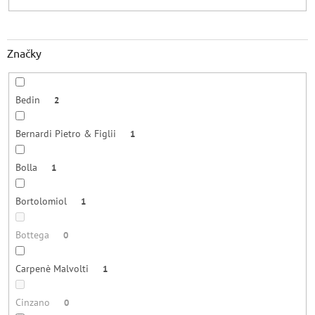
Značky
Bedin
2
Bernardi Pietro & Figlii
1
Bolla
1
Bortolomiol
1
Bottega
0
Carpenè Malvolti
1
Cinzano
0