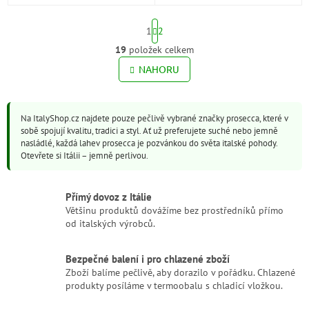
výjimečné okamžiky. Elegantní
jediné sklizně vzniká elegantní
perlení, vůně zralých jablek a
prosecco s jemnou ovocností,
S
hrušek a...
svěží...
1
2
t
r
19
položek celkem
O
á
v
NAHORU
n
l
k
o
á
v
d
á
Na ItalyShop.cz najdete pouze pečlivě vybrané značky prosecca, které v
a
n
sobě spojují kvalitu, tradici a styl. Ať už preferujete suché nebo jemně
c
í
nasládlé, každá lahev prosecca je pozvánkou do světa italské pohody.
í
Otevřete si Itálii – jemně perlivou.
p
r
v
Přímý dovoz z Itálie
k
Většinu produktů dovážíme bez prostředníků přímo
y
od italských výrobců.
v
ý
p
Bezpečné balení i pro chlazené zboží
i
Zboží balíme pečlivě, aby dorazilo v pořádku. Chlazené
s
produkty posíláme v termoobalu s chladicí vložkou.
u