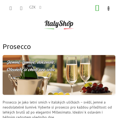
Přejít
NÁKUP
na
CZK
obsah
KOŠÍK
Prosecco
Prosecco je jako letní smích v italských uličkách – svěží, jemné a
neodolatelně šumivé. Vyberte si prosecco pro každou příležitost: od
lehkých brutů až po elegantní Millesimato. Ideální k oslavám i
běžným radostem všedního dne.