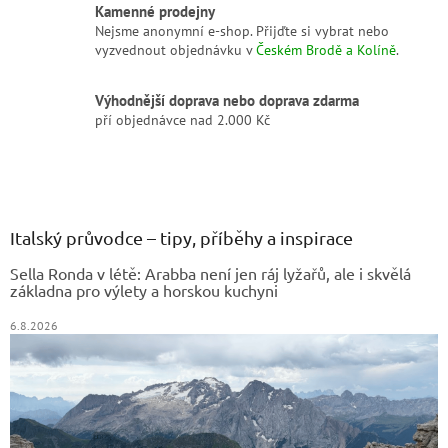
Kamenné prodejny
Nejsme anonymní e-shop. Přijďte si vybrat nebo
vyzvednout objednávku v
Českém Brodě a Kolíně
.
Výhodnější doprava nebo doprava zdarma
pří objednávce nad 2.000 Kč
Z
á
p
a
Italský průvodce – tipy, příběhy a inspirace
t
Sella Ronda v létě: Arabba není jen ráj lyžařů, ale i skvělá
í
základna pro výlety a horskou kuchyni
6.8.2026