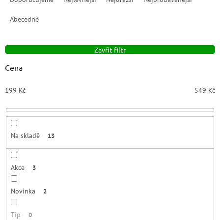
z
e
Abecedně
n
í
Zavřít filtr
p
r
Cena
o
d
199
Kč
549
Kč
u
k
t
ů
Na skladě
13
Akce
3
Novinka
2
Tip
0