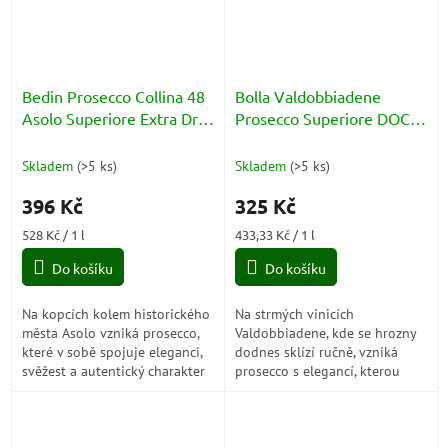
Bedin Prosecco Collina 48
Bolla Valdobbiadene
Asolo Superiore Extra Dry
Prosecco Superiore DOCG
DOCG 11%
Extra Dry 11% 0,75l
Skladem
(
>5 ks
)
Skladem
(
>5 ks
)
396 Kč
325 Kč
Měrná
Měrná
528 Kč / 1 l
433,33 Kč / 1 l
cena:
cena:
Do košíku
Do košíku
Na kopcích kolem historického
Na strmých vinicích
města Asolo vzniká prosecco,
Valdobbiadene, kde se hrozny
které v sobě spojuje eleganci,
dodnes sklízí ručně, vzniká
svěžest a autentický charakter
prosecco s elegancí, kterou
oblasti DOCG. Jemné perlení,
dokáže nabídnout jen nejvyšší
ovocné aroma a harmonická...
kategorie DOCG. Jemné perlení,
vůně květin...