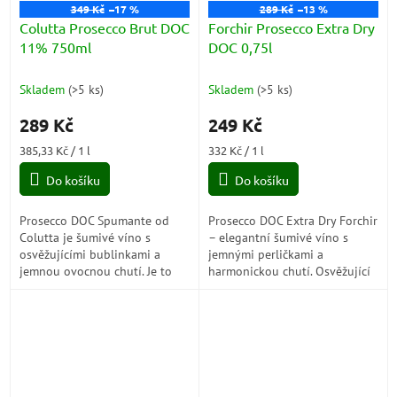
349 Kč
–17 %
289 Kč
–13 %
Colutta Prosecco Brut DOC
Forchir Prosecco Extra Dry
11% 750ml
DOC 0,75l
Skladem
(
>5 ks
)
Skladem
(
>5 ks
)
289 Kč
249 Kč
Měrná
Měrná
385,33 Kč / 1 l
332 Kč / 1 l
cena:
cena:
Do košíku
Do košíku
Prosecco DOC Spumante od
Prosecco DOC Extra Dry Forchir
Colutta je šumivé víno s
– elegantní šumivé víno s
osvěžujícími bublinkami a
jemnými perličkami a
jemnou ovocnou chutí. Je to
harmonickou chutí. Osvěžující
dokonalá volba pro oslavy a
tóny ovoce a květin dělají z
speciální příležitosti, která vás
tohoto Prosecca ideální
okouzlí...
aperitiv nebo...