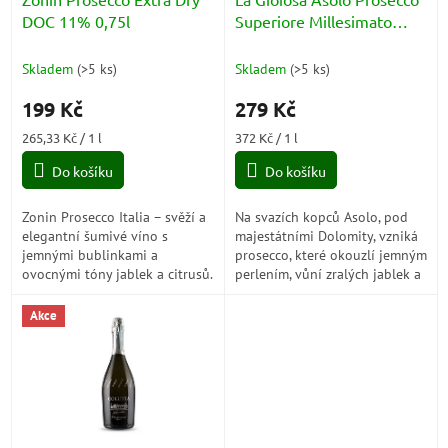
u
DOC 11% 0,75l
Superiore Millesimato
k
DOCG Extra Dry 11% 0,75l
t
Skladem
(
>5 ks
)
Skladem
(
>5 ks
)
ů
199 Kč
279 Kč
Měrná
Měrná
265,33 Kč / 1 l
372 Kč / 1 l
cena:
cena:
Do košíku
Do košíku
Zonin Prosecco Italia – svěží a
Na svazích kopců Asolo, pod
elegantní šumivé víno s
majestátními Dolomity, vzniká
jemnými bublinkami a
prosecco, které okouzlí jemným
ovocnými tóny jablek a citrusů.
perlením, vůní zralých jablek a
Perfektní jako aperitiv nebo k
elegancí akátových květů.
lehkým pokrmům.
Každá sklenka přináší
Akce
lehkost,...