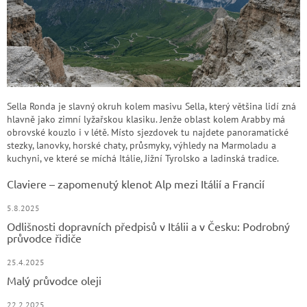
Sella Ronda je slavný okruh kolem masivu Sella, který většina lidí zná
hlavně jako zimní lyžařskou klasiku. Jenže oblast kolem Arabby má
obrovské kouzlo i v létě. Místo sjezdovek tu najdete panoramatické
stezky, lanovky, horské chaty, průsmyky, výhledy na Marmoladu a
kuchyni, ve které se míchá Itálie, Jižní Tyrolsko a ladinská tradice.
Claviere – zapomenutý klenot Alp mezi Itálií a Francií
5.8.2025
Odlišnosti dopravních předpisů v Itálii a v Česku: Podrobný
průvodce řidiče
25.4.2025
Malý průvodce oleji
22.2.2025