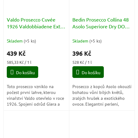
Valdo Prosecco Cuvée
Bedin Prosecco Collina 48
1926 Valdobbiadene Extra
Asolo Superiore Dry DOCG
Dry DOCG 11,5% 0,75l
11%
Skladem
(
>5 ks
)
Skladem
(
>5 ks
)
439 Kč
396 Kč
Měrná
Měrná
585,33 Kč / 1 l
528 Kč / 1 l
cena:
cena:
Do košíku
Do košíku
Toto prosecco vzniklo na
Prosecco z kopců Asolo okouzlí
počest první lahve, kterou
bohatou vůní bílých květů,
vinařství Valdo otevřelo v roce
zralých hrušek a exotického
1926. Spojení odrůd Glera a
ovoce. Elegantní perlení,
Chardonnay, jemné perlení a
příjemná sladkost stylu Dry a
bohaté ovocné aroma
svěží kyselinka vytvářejí...
vytvářejí...