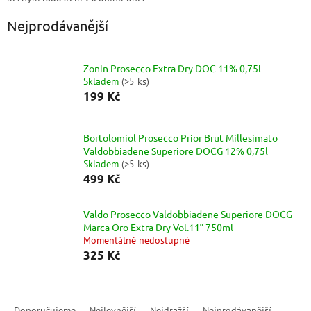
Nejprodávanější
Zonin Prosecco Extra Dry DOC 11% 0,75l
Skladem
(
>5 ks
)
199 Kč
Bortolomiol Prosecco Prior Brut Millesimato
Valdobbiadene Superiore DOCG 12% 0,75l
Skladem
(
>5 ks
)
499 Kč
Valdo Prosecco Valdobbiadene Superiore DOCG
Marca Oro Extra Dry Vol.11° 750ml
Momentálně nedostupné
325 Kč
Ř
a
Doporučujeme
Nejlevnější
Nejdražší
Nejprodávanější