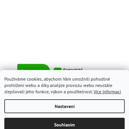
Používáme cookies, abychom Vám umožnili pohodlné
prohlížení webu a díky analýze provozu webu neustále
zlepšovali jeho funkce, výkon a použitelnost.
Více informací
Vytvořil Shoptet
Nastavení
Copyright 2026
ItalyShop.cz
. Všechna práva vyhrazena.
Upravit
Souhlasím
nastavení cookies