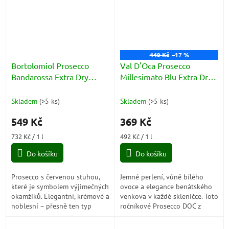
449 Kč
–17 %
Bortolomiol Prosecco
Val D'Oca Prosecco
Bandarossa Extra Dry
Millesimato Blu Extra Dry
Millesimato
DOC 11,5% 0,75l
Valdobbiadene DOCG
Skladem
(
>5 ks
)
Skladem
(
>5 ks
)
11,5% 0,75l
549 Kč
369 Kč
Měrná
Měrná
732 Kč / 1 l
492 Kč / 1 l
cena:
cena:
Do košíku
Do košíku
Prosecco s červenou stuhou,
Jemné perlení, vůně bílého
které je symbolem výjimečných
ovoce a elegance benátského
okamžiků. Elegantní, krémové a
venkova v každé skleničce. Toto
noblesní – přesně ten typ
ročníkové Prosecco DOC z
bublin, který se otevírá pro
oblasti Veneto je stvořené pro
opravdové přátele a chvíle,
chvíle, kdy chcete přivítat