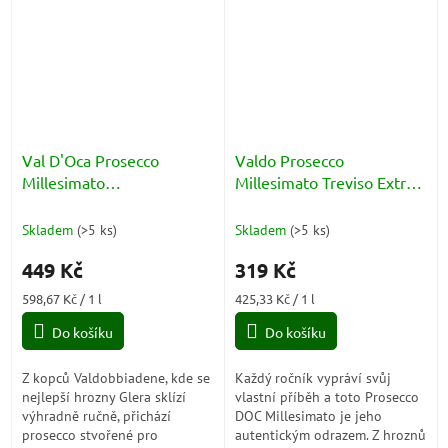
na...
hosty...
Val D'Oca Prosecco
Valdo Prosecco
Millesimato
Millesimato Treviso Extra
Valdobbiadene Superiore
Dry DOC 11% 0,75l
Extra Dry DOCG 11% 0,75l
Skladem
(
>5 ks
)
Skladem
(
>5 ks
)
449 Kč
319 Kč
Měrná
Měrná
598,67 Kč / 1 l
425,33 Kč / 1 l
cena:
cena:
Do košíku
Do košíku
Z kopců Valdobbiadene, kde se
Každý ročník vypráví svůj
nejlepší hrozny Glera sklízí
vlastní příběh a toto Prosecco
výhradně ručně, přichází
DOC Millesimato je jeho
prosecco stvořené pro
autentickým odrazem. Z hroznů