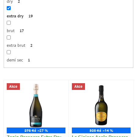
dry
2
extra dry
19
brut
17
extra brut
2
demi sec
1
V
Akce
Akce
ý
p
i
s
p
r
o
275 Kč
–27 %
325 Kč
–14 %
d
Zonin Prosecco Extra Dry
La Gioiosa Asolo Prosecco