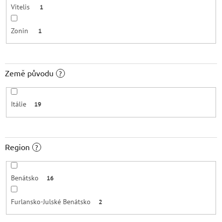
Vitelis
1
Zonin
1
Země původu
?
Itálie
19
Region
?
Benátsko
16
Furlansko-Julské Benátsko
2