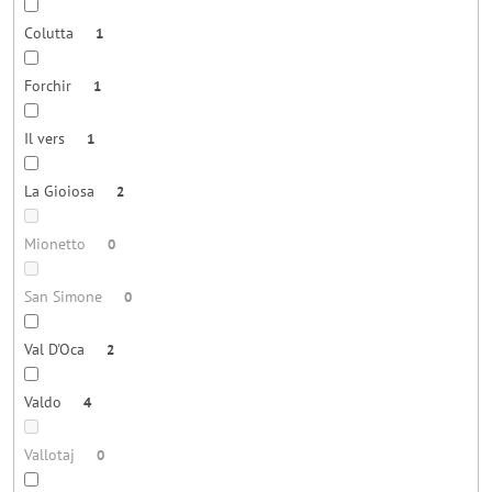
Colutta
1
Forchir
1
Il vers
1
La Gioiosa
2
Mionetto
0
San Simone
0
Val D'Oca
2
Valdo
4
Vallotaj
0