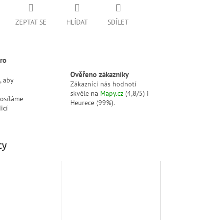
ZEPTAT SE
HLÍDAT
SDÍLET
ro
Ověřeno zákazníky
, aby
Zákazníci nás hodnotí
skvěle na
Mapy.cz
(4,8/5) i
posíláme
Heurece (99%).
icí
ty