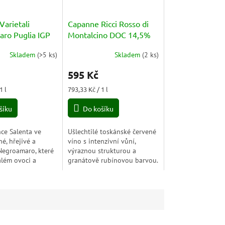
Varietali
Capanne Ricci Rosso di
ro Puglia IGP
Montalcino DOC 14,5%
5l
0,75l
Skladem
(
>5 ks
)
Skladem
(
2 ks
)
595 Kč
Měrná
1 l
793,33 Kč / 1 l
cena:
šíku
Do košíku
ce Salenta ve
Ušlechtilé toskánské červené
né, hřejivé a
víno s intenzivní vůní,
Negroamaro, které
výraznou strukturou a
além ovoci a
granátově rubínovou barvou.
irozeně patří ke
Rosso di Montalcino od
se jí pomalu a s
Capanne Ricci zaujme
mladistvým charakterem i...