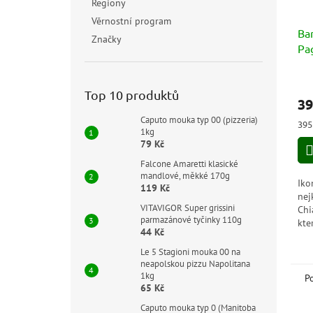
Regiony
Věrnostní program
Bar
Značky
Pa
Top 10 produktů
39
Caputo mouka typ 00 (pizzeria)
Měr
395 
1kg
cen
79 Kč
Falcone Amaretti klasické
mandlové, měkké 170g
Iko
119 Kč
nej
VITAVIGOR Super grissini
Chi
parmazánové tyčinky 110g
kte
44 Kč
atm
Har
Le 5 Stagioni mouka 00 na
neu
neapolskou pizzu Napolitana
1kg
P
65 Kč
Caputo mouka typ 0 (Manitoba