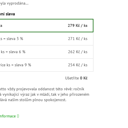
byla vyprodána…
ní sleva
ks
279 Kč
/ ks
ks = sleva 3 %
271 Kč
/ ks
1 ks = sleva 6 %
262 Kč
/ ks
více ks = sleva 9 %
254 Kč
/ ks
Ušetříte
0 Kč
utto vždy projevovala oddanost této révě: ročník
 vynikající výraz jak v mládí, tak v jeho přirozeném
 dává našim stolům plnou spokojenost.
informace