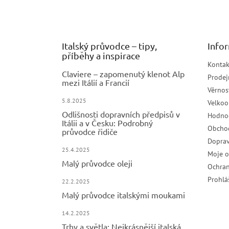
a
t
í
Italský průvodce – tipy,
Info
příběhy a inspirace
Kontak
Claviere – zapomenutý klenot Alp
Prodej
mezi Itálií a Francií
Věrnos
5.8.2025
Velko
Odlišnosti dopravních předpisů v
Hodno
Itálii a v Česku: Podrobný
Obcho
průvodce řidiče
Doprav
25.4.2025
Moje 
Malý průvodce oleji
Ochran
Prohlá
22.2.2025
Malý průvodce italskými moukami
14.2.2025
Trhy a světla: Nejkrásnější italská