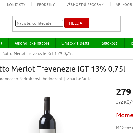
KONTAKTY
PRODEJNY
VĚRNOSTNÍ PROGRAM
VELKOOB
HLEDAT
va
Alkoholické nápoje
Omáčky a pesta
Sladkosti
R
Sutto Merlot Trevenezie IGT 13% 0,75l
tto Merlot Trevenezie IGT 13% 0,75l
ěrné
odnoceno
Podrobnosti hodnocení
Značka:
Sutto
ocení
279
uktu
Měrná
372 Kč / 
cena:
Momen
iček.
Můžeme d