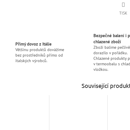
TISK
Bezpečné balení i p
chlazené zboží
Přímý dovoz z Itálie
Zboží balíme pečlivě
Většinu produktů dovážíme
dorazilo v pořádku.
bez prostředníků přímo od
Chlazené produkty 
italských výrobců.
v termoobalu s chlad
vložkou.
Související produk