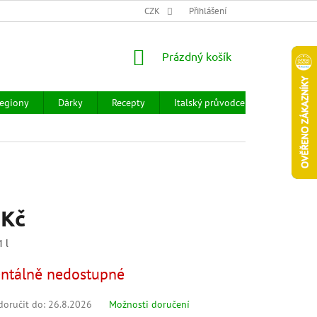
CHOD
HODNOCENÍ OBCHODU
CZK
OBCHODNÍ PODMÍNKY
Přihlášení
DOPR
NÁKUPNÍ
Prázdný košík
KOŠÍK
egiony
Dárky
Recepty
Italský průvodce
Prodejny
 Kč
1 l
tálně nedostupné
oručit do:
26.8.2026
Možnosti doručení