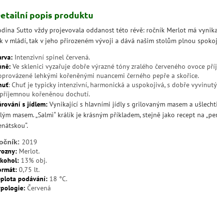
etailní popis produktu
odina Sutto vždy projevovala oddanost této révě: ročník Merlot má vynikaj
ak v mládí, tak v jeho přirozeném vývoji a dává našim stolům plnou spoko
arva:
Intenzivní spinel červená.
ůně:
Ve sklenici vyzařuje dobře výrazné tóny zralého červeného ovoce př
oprovázené lehkými kořeněnými nuancemi černého pepře a skořice.
huť
: Chuť je typicky intenzivní, harmonická a uspokojivá, s dobře vyvinut
 příjemnou kořeněnou dochutí.
árování s jídlem:
Vyni­kající s hlavními jídly s grilovaným masem a ušlecht
lým masem. „Salmì“ králík je krásným příkladem, stejně jako recept na „pe
enátskou“.
2019
očník:
rozny:
Merlot.
lkohol:
13% obj.
ormát:
0,75 lt.
eplota podávání:
18 °C.
ypologie:
Červená