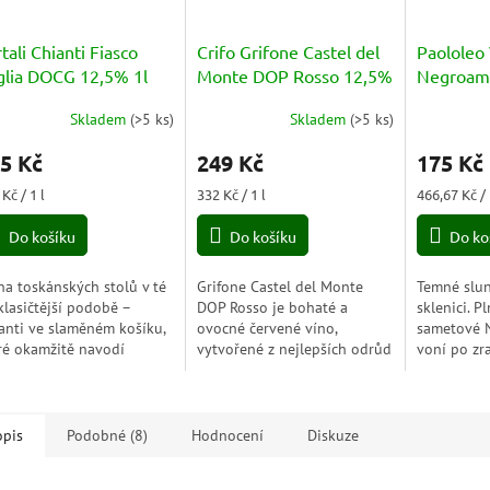
tali Chianti Fiasco
Crifo Grifone Castel del
Paololeo 
glia DOCG 12,5% 1l
Monte DOP Rosso 12,5%
Negroama
0,75l
13% 0,37
Skladem
(
>5 ks
)
Skladem
(
>5 ks
)
5 Kč
249 Kč
175 Kč
ná
Měrná
Měrná
Kč / 1 l
332 Kč / 1 l
466,67 Kč / 
a:
cena:
cena:
Do košíku
Do košíku
Do ko
na toskánských stolů v té
Grifone Castel del Monte
Temné slun
klasičtější podobě –
DOP Rosso je bohaté a
sklenici. Pl
anti ve slaměném košíku,
ovocné červené víno,
sametové 
ré okamžitě navodí
vytvořené z nejlepších odrůd
voní po zr
osféru italské trattorie.
hroznů Nero di Troia a
koření a př
monické, elegantní a
Montepulciano. Skvěle se
stolu, kde 
věřitelně...
hodí k výrazným pokrmům
chutí.
a...
opis
Podobné (8)
Hodnocení
Diskuze