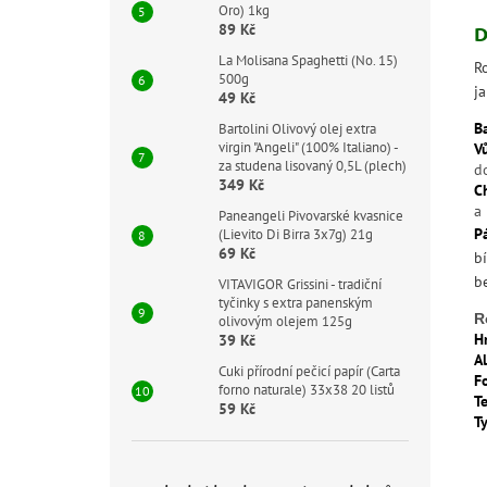
Oro) 1kg
89 Kč
D
La Molisana Spaghetti (No. 15)
R
500g
j
49 Kč
B
Bartolini Olivový olej extra
virgin "Angeli" (100% Italiano) -
V
za studena lisovaný 0,5L (plech)
d
349 Kč
C
a
Paneangeli Pivovarské kvasnice
P
(Lievito Di Birra 3x7g) 21g
69 Kč
bí
b
VITAVIGOR Grissini - tradiční
tyčinky s extra panenským
R
olivovým olejem 125g
H
39 Kč
A
Cuki přírodní pečicí papír (Carta
F
forno naturale) 33x38 20 listů
T
59 Kč
T