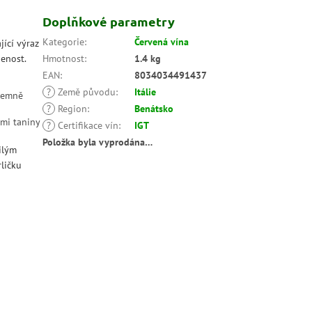
Doplňkové parametry
Kategorie
:
Červená vína
ící výraz
jenost.
Hmotnost
:
1.4 kg
EAN
:
8034034491437
?
Země původu
:
Itálie
íjemně
?
Region
:
Benátsko
ými taniny
?
Certifikace vín
:
IGT
Položka byla vyprodána…
ilým
rličku