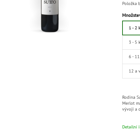
Položka 
Množstev
1 - 2 
3 - 5 
6 - 1
12 a 
Rodina S
Merlot má
vývoji a
Detailní 