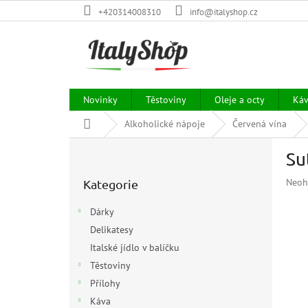
Přejít
+420314008310
info@italyshop.cz
na
obsah
Novinky
Těstoviny
Oleje a octy
Ká
Domů
Alkoholické nápoje
Červená vína
P
Su
o
Přeskočit
s
Prům
Neoh
Kategorie
kategorie
t
hodn
r
prod
Dárky
a
je
Delikatesy
n
0,0
z
Italské jídlo v balíčku
n
5
í
Těstoviny
hvězd
p
Přílohy
a
Káva