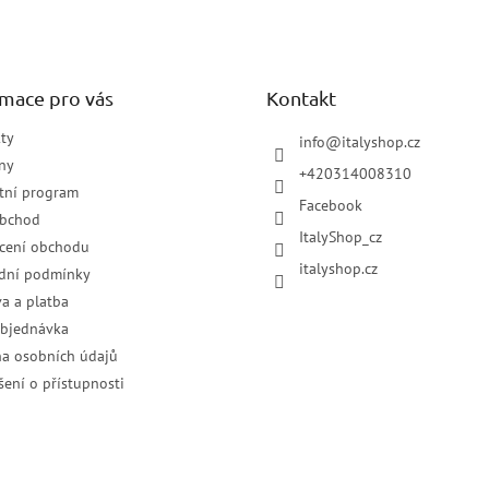
rmace pro vás
Kontakt
ty
info
@
italyshop.cz
ny
+420314008310
tní program
Facebook
obchod
ItalyShop_cz
cení obchodu
italyshop.cz
dní podmínky
a a platba
objednávka
a osobních údajů
šení o přístupnosti