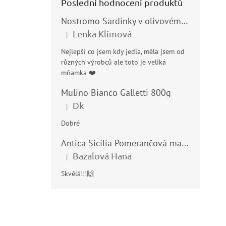
Poslední hodnocení produktů
Nostromo Sardinky v olivovém oleji (Sardine all’Olio di Oliva) 120g
Lenka Klímová
|
Hodnocení produktu je 5 z 5 hvězdiček.
Nejlepší co jsem kdy jedla, měla jsem od
různých výrobců ale toto je veliká
mňamka ❤️
Mulino Bianco Galletti 800g
Dk
|
Hodnocení produktu je 5 z 5 hvězdiček.
Dobré
Antica Sicilia Pomerančová marmeláda (Arance di Sicilia) 210g
Bazalová Hana
|
Hodnocení produktu je 5 z 5 hvězdiček.
Skvělá!!!🙌
Z
á
p