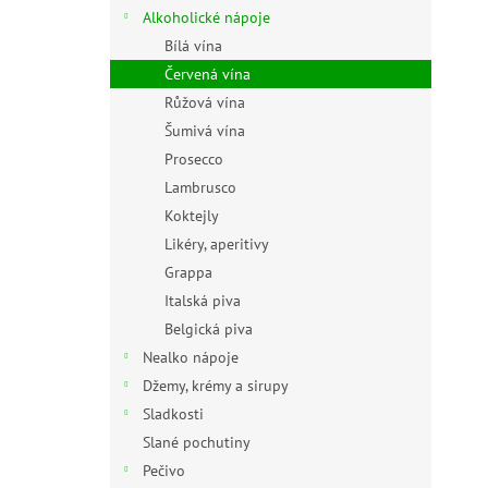
n
Alkoholické nápoje
e
Bílá vína
l
Červená vína
Růžová vína
Šumivá vína
Prosecco
Lambrusco
Koktejly
Likéry, aperitivy
Grappa
Italská piva
Belgická piva
Nealko nápoje
Džemy, krémy a sirupy
Sladkosti
Slané pochutiny
Pečivo