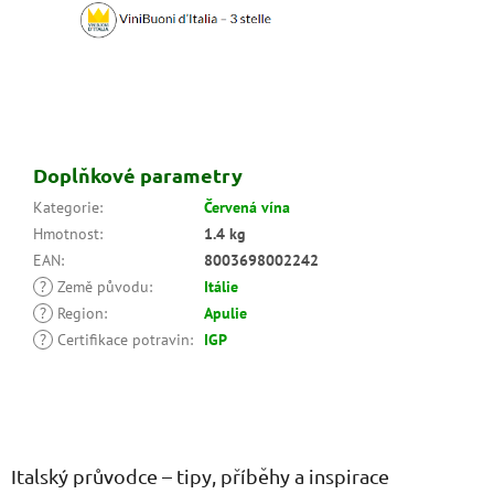
Doplňkové parametry
Kategorie
:
Červená vína
Hmotnost
:
1.4 kg
EAN
:
8003698002242
?
Země původu
:
Itálie
?
Region
:
Apulie
?
Certifikace potravin
:
IGP
Z
á
p
a
Italský průvodce – tipy, příběhy a inspirace