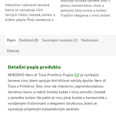
Ikonické sicilské červené víno s
Intenzivní rubínově červená
plnou, harmonickou chutí a
barva se vyznačuje vůní
jemnými tóny ovoce a koření.
černých třešní, švestek, koření a
Tradiční elegance z vinic kolem
bílého pepře. Plné, sametové a
Palerma – víno s charakterem.
elegantní na patře, s měkkými,
ale pevnými tříslovinami...
Popis
Podobné (8)
Související soubory (1)
Hodnocení
Diskuze
Detailní popis produktu
NERODIVO Nero di Troia Primitivo Puglia
IGP
je vynikající
červené víno, které spojuje dvě klíčové odrůdy Apulie: Nero di
Troia a Primitivo. Toto víno má intenzivní, neproniknutelnou
červenou barvu a nabízí bohatý buket s tóny ostružin, švestek
a jemného koření. Na patře je víno plné, kulaté a harmonické, s
vyváženými tříslovinami a elegantní strukturou, která se
vyznačuje příjemným balsamikovým závěrem.