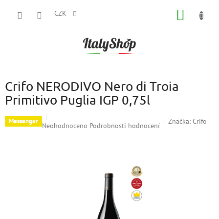
Přejít
NÁKUP
na
CZK
obsah
KOŠÍK
Crifo NERODIVO Nero di Troia
Primitivo Puglia IGP 0,75l
Značka:
Crifo
Messenger
Průměrné
Neohodnoceno
Podrobnosti hodnocení
hodnocení
produktu
je
0,0
z
5
hvězdiček.