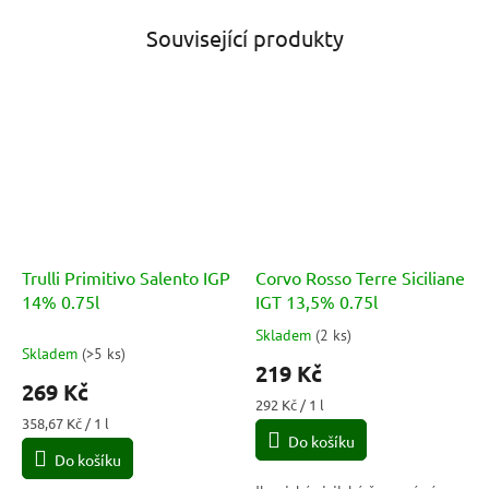
Související produkty
Trulli Primitivo Salento IGP
Corvo Rosso Terre Siciliane
14% 0.75l
IGT 13,5% 0.75l
Skladem
(
2 ks
)
Průměrné
Skladem
(
>5 ks
)
hodnocení
219 Kč
produktu
269 Kč
je
Měrná
292 Kč / 1 l
3,0
Měrná
cena:
358,67 Kč / 1 l
cena:
Do košíku
z
Do košíku
5
hvězdiček.