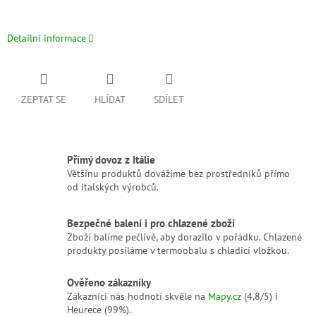
Detailní informace
ZEPTAT SE
HLÍDAT
SDÍLET
Přímý dovoz z Itálie
Většinu produktů dovážíme bez prostředníků přímo
od italských výrobců.
Bezpečné balení i pro chlazené zboží
Zboží balíme pečlivě, aby dorazilo v pořádku. Chlazené
produkty posíláme v termoobalu s chladicí vložkou.
Ověřeno zákazníky
Zákazníci nás hodnotí skvěle na
Mapy.cz
(4,8/5) i
Heurece (99%).