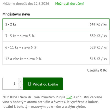
Můžeme doručit do:
12.8.2026
Možnosti doručení
Množstevní sleva
1 - 2 ks
349 Kč
/ ks
3 - 5 ks = sleva 3 %
339 Kč
/ ks
6 - 11 ks = sleva 6 %
328 Kč
/ ks
12 a více ks = sleva 9 %
318 Kč
/ ks
Ušetříte
0 Kč
Přidat do košíku
NERODIVO Nero di Troia Primitivo Puglia
IGP
je robustní červené
víno s bohatým aroma ostružin a švestek. Je vyvážené a kulaté,
ideální k bohatým masovým pokrmům a zralým sýrům.