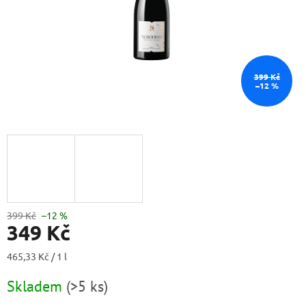
399 Kč
–12 %
399 Kč
–12 %
349 Kč
Měrná
465,33 Kč / 1 l
cena:
Skladem
(
>5 ks
)