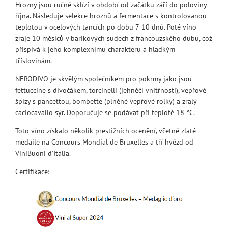
Hrozny jsou ručně sklízí v období od začátku září do poloviny
října. Následuje selekce hroznů a fermentace s kontrolovanou
teplotou v ocelových tancích po dobu 7-10 dnů. Poté víno
zraje 10 měsíců v barikových sudech z francouzského dubu, což
přispívá k jeho komplexnímu charakteru a hladkým
tříslovinám.
NERODIVO je skvělým společníkem pro pokrmy jako jsou
fettuccine s divočákem, torcinelli (jehněčí vnitřnosti), vepřové
špízy s pancettou, bombette (plněné vepřové rolky) a zralý
caciocavallo sýr. Doporučuje se podávat při teplotě 18 °C.
Toto víno získalo několik prestižních ocenění, včetně zlaté
medaile na Concours Mondial de Bruxelles a tří hvězd od
ViniBuoni d'Italia.
Certifikace: