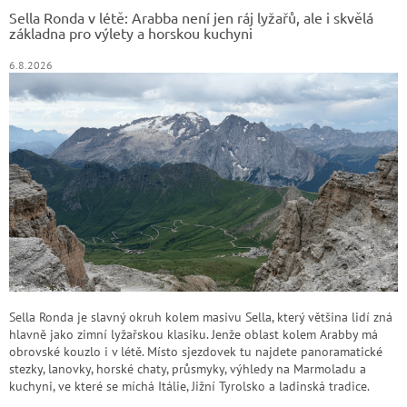
t
Sella Ronda v létě: Arabba není jen ráj lyžařů, ale i skvělá
í
základna pro výlety a horskou kuchyni
6.8.2026
Sella Ronda je slavný okruh kolem masivu Sella, který většina lidí zná
hlavně jako zimní lyžařskou klasiku. Jenže oblast kolem Arabby má
obrovské kouzlo i v létě. Místo sjezdovek tu najdete panoramatické
stezky, lanovky, horské chaty, průsmyky, výhledy na Marmoladu a
kuchyni, ve které se míchá Itálie, Jižní Tyrolsko a ladinská tradice.