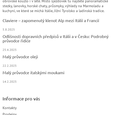
obrovské kouzlo i v létě. Místo sjezdovek tu najdete panoramatické
stezky, lanovky, horské chaty, průsmyky, výhledy na Marmoladu a
kuchyni, ve které se míchá Itálie, Jižní Tyrolsko a ladinská tradice.
Claviere – zapomenutý klenot Alp mezi Itálií a Francií
5.8.2025
Odlišnosti dopravních předpisů v Itálii a v Česku: Podrobný
průvodce řidiče
25.4.2025
Malý průvodce oleji
22.2.2025
Malý průvodce italskými moukami
14.2.2025
Informace pro vás
Kontakty
Prodejny