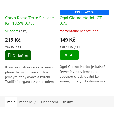
199 Kč
–25 %
Corvo Rosso Terre Siciliane
Ogni Giorno Merlot IGT
IGT 13,5% 0.75l
0,75l
Skladem
(
2 ks
)
Momentálně nedostupné
Průměrné
Průměrné
hodnocení
hodnocení
219 Kč
149 Kč
produktu
produktu
je
je
Měrná
Měrná
292 Kč / 1 l
198,67 Kč / 1 l
3,0
5,0
cena:
cena:
DETAIL
Do košíku
z
z
5
5
hvězdiček.
hvězdiček.
Ogni Giorno Merlot je italské
Ikonické sicilské červené víno s
červené víno s jemnou a
plnou, harmonickou chutí a
ovocnou chutí, ideální ke
jemnými tóny ovoce a koření.
sýrům, bohatým těstovinám a
Tradiční elegance z vinic kolem
pečeným masům. Perfektní
Palerma – víno s charakterem.
volba na každý den!
Popis
Podobné (8)
Hodnocení
Diskuze