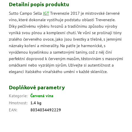
Detailní popis produktu
Sutto Campo Sella
IGT
Trevenezie 2017 je mistrovské červené
víno, které dokonale vystihuje podstatu oblasti Trevenezie.
Díky pečlivému výběru hroznů a tradičnímu způsobu výroby
vyniká svou plnou a komplexní chutí. Ve vůni se prolínají tóny
zralého červeného ovoce, jako jsou švestky a třešně, s jemnými
náznaky koření a minerality. Na patře je harmonické, s
vyváženou kyselinkou a sametovými taniny, což z něj činí
perfektní doprovod k červeným masům, těstovinám s masovými
omáčkami nebo vyzrálým sýrům. Užívejte si autentičnost a
eleganci italského vinařského umění v každé skleničce.
Doplňkové parametry
Kategorie
:
Červená vína
Hmotnost
:
1.4 kg
EAN
:
8034034492229
Z