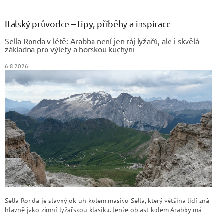
á
p
a
Italský průvodce – tipy, příběhy a inspirace
t
Sella Ronda v létě: Arabba není jen ráj lyžařů, ale i skvělá
í
základna pro výlety a horskou kuchyni
6.8.2026
Sella Ronda je slavný okruh kolem masivu Sella, který většina lidí zná
hlavně jako zimní lyžařskou klasiku. Jenže oblast kolem Arabby má