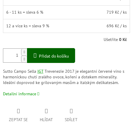
6 - 11 ks = sleva 6 %
719 Kč
/ ks
12 a více ks = sleva 9 %
696 Kč
/ ks
Ušetříte
0 Kč
Přidat do košíku
Sutto Campo Sella
IGT
Trevenezie 2017 je elegantní červené víno s
harmonickou chutí zralého ovoce, koření a dotekem minerality.
Ideální doprovod ke grilovaným masům a italským delikatesám.
Detailní informace
ZEPTAT SE
HLÍDAT
SDÍLET