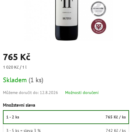
765 Kč
Měrná
1 020 Kč / 1 l
cena:
Skladem
(
1 ks
)
Můžeme doručit do:
12.8.2026
Možnosti doručení
Množstevní sleva
1 - 2 ks
765 Kč
/ ks
3 - 5 ks = sleva 3 %
742 Kč
/ ks