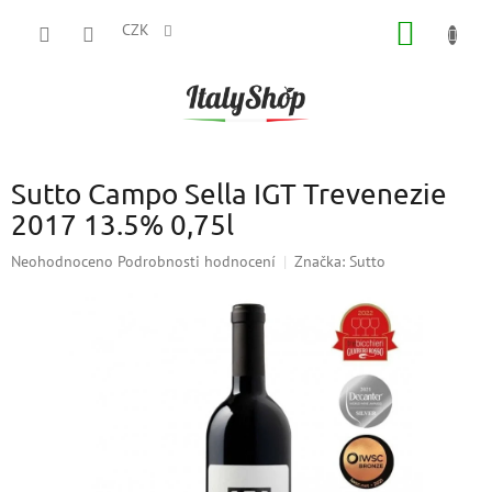
Přejít
NÁKUP
na
CZK
obsah
KOŠÍK
Sutto Campo Sella IGT Trevenezie
2017 13.5% 0,75l
Průměrné
Neohodnoceno
Podrobnosti hodnocení
Značka:
Sutto
hodnocení
produktu
je
0,0
z
5
hvězdiček.