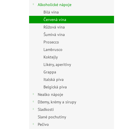
n
Alkoholické nápoje
e
Bílá vína
l
Červená vína
Růžová vína
Šumivá vína
Prosecco
Lambrusco
Koktejly
Likéry, aperitivy
Grappa
Italská piva
Belgická piva
Nealko nápoje
Džemy, krémy a sirupy
Sladkosti
Slané pochutiny
Pečivo