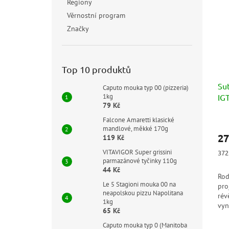
Regiony
Věrnostní program
Značky
Top 10 produktů
Su
Caputo mouka typ 00 (pizzeria)
IG
1kg
79 Kč
Falcone Amaretti klasické
mandlové, měkké 170g
27
119 Kč
Měr
VITAVIGOR Super grissini
372 
cen
parmazánové tyčinky 110g
44 Kč
Rod
Le 5 Stagioni mouka 00 na
pro
neapolskou pizzu Napolitana
rév
1kg
vyn
65 Kč
tak
a d
Caputo mouka typ 0 (Manitoba