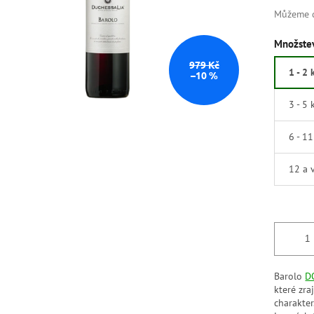
Můžeme d
Množstev
979 Kč
1 - 2 
–10 %
3 - 5 
6 - 1
12 a 
Barolo
D
které zra
charakter