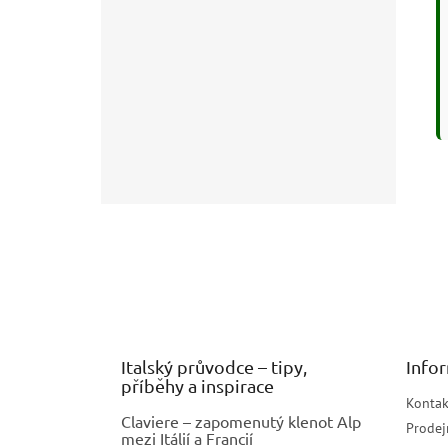
Z
á
p
a
t
í
Italský průvodce – tipy,
Info
příběhy a inspirace
Kontak
Claviere – zapomenutý klenot Alp
Prodej
mezi Itálií a Francií