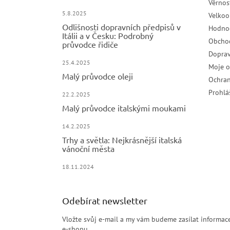
Věrnos
5.8.2025
Velko
Odlišnosti dopravních předpisů v
Hodno
Itálii a v Česku: Podrobný
Obcho
průvodce řidiče
Doprav
25.4.2025
Moje 
Malý průvodce oleji
Ochran
Prohlá
22.2.2025
Malý průvodce italskými moukami
14.2.2025
Trhy a světla: Nejkrásnější italská
vánoční města
18.11.2024
Odebírat newsletter
Vložte svůj e-mail a my vám budeme zasílat informa
e-shopu.