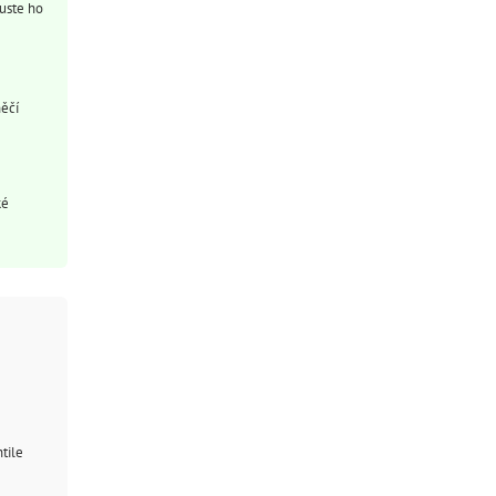
uste ho
něčí
ké
tile