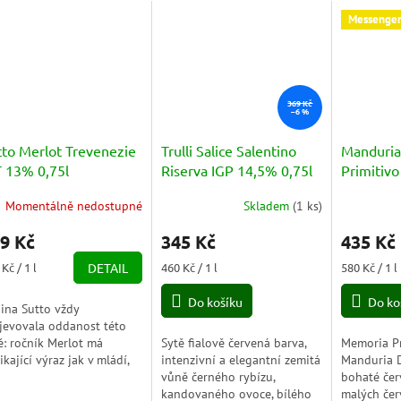
Messenge
369 Kč
–6 %
tto Merlot Trevenezie
Trulli Salice Salentino
Manduri
T 13% 0,75l
Riserva IGP 14,5% 0,75l
Primitivo
DOC 14% 
Momentálně nedostupné
Skladem
(
1 ks
)
Průměrné
hodnocení
9 Kč
345 Kč
435 Kč
produktu
je
ná
Měrná
Měrná
Kč / 1 l
DETAIL
460 Kč / 1 l
580 Kč / 1 l
5,0
a:
cena:
cena:
z
Do košíku
Do ko
ina Sutto vždy
5
jevovala oddanost této
hvězdiček.
ě: ročník Merlot má
Sytě fialově červená barva,
Memoria Pr
ikající výraz jak v mládí,
intenzivní a elegantní zemitá
Manduria D
 v jeho přirozeném vývoji
vůně černého rybízu,
bohaté čer
ává našim stolům plnou
kandovaného ovoce, bílého
malých čer