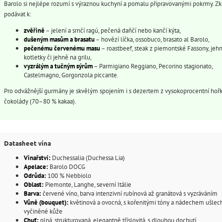
Barolo si nejlépe rozumí s výraznou kuchyní a pomalu připravovanými pokrmy. Zk
podávat k:
zvěřině
– jelení a srnčí ragú, pečená daňčí nebo kančí kýta,
dušeným masům a brasatu
– hovězí líčka, ossobuco, brasato al Barolo,
pečenému červenému masu
– roastbeef, steak z piemontské Fassony, jeh
kotletky či jehně na grilu,
vyzrálým a tučným sýrům
– Parmigiano Reggiano, Pecorino stagionato,
Castelmagno, Gorgonzola piccante.
Pro odvážnější gurmány je skvělým spojením i s dezertem z vysokoprocentní hoř
čokolády (70–80 % kakaa).
Datasheet vína
Vinařství:
Duchessalia (Duchessa Lia)
Apelace:
Barolo DOCG
Odrůda:
100 % Nebbiolo
Oblast:
Piemonte, Langhe, severní Itálie
Barva:
červené víno, barva intenzivní rubínová až granátová s vyzráváním
Vůně (bouquet):
květinová a ovocná, s kořenitými tóny a nádechem ušlech
vyčiněné kůže
Chuť:
plná, strukturovaná, elegantně tříslovitá, s dlouhou dochutí