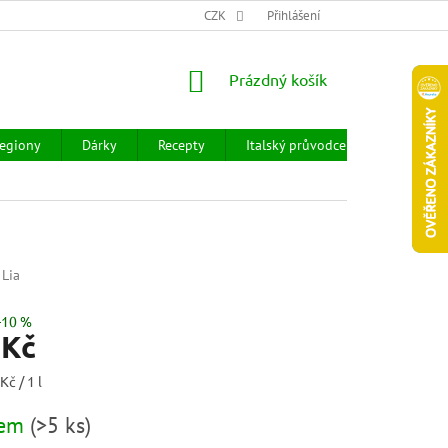
CHOD
HODNOCENÍ OBCHODU
CZK
OBCHODNÍ PODMÍNKY
Přihlášení
DOPR
NÁKUPNÍ
Prázdný košík
KOŠÍK
egiony
Dárky
Recepty
Italský průvodce
Prodejny
 Lia
–10 %
 Kč
Kč / 1 l
dem
(
>5 ks
)