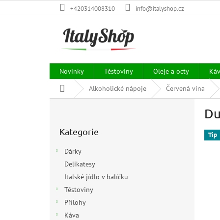
Přejít
+420314008310
info@italyshop.cz
na
obsah
Novinky
Těstoviny
Oleje a octy
Ká
Domů
Alkoholické nápoje
Červená vína
P
Du
o
Přeskočit
s
Kategorie
kategorie
t
Tip
r
Dárky
a
Delikatesy
n
Italské jídlo v balíčku
n
í
Těstoviny
p
Přílohy
a
Káva