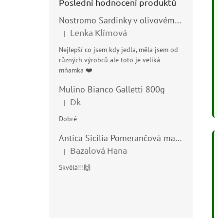
Poslední hodnocení produktů
Nostromo Sardinky v olivovém oleji (Sardine all’Olio di Oliva) 120g
Lenka Klímová
|
Hodnocení produktu je 5 z 5 hvězdiček.
Nejlepší co jsem kdy jedla, měla jsem od
různých výrobců ale toto je veliká
mňamka ❤️
Mulino Bianco Galletti 800g
Dk
|
Hodnocení produktu je 5 z 5 hvězdiček.
Dobré
Antica Sicilia Pomerančová marmeláda (Arance di Sicilia) 210g
Bazalová Hana
|
Hodnocení produktu je 5 z 5 hvězdiček.
Skvělá!!!🙌