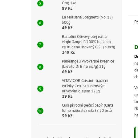
Oro) 1kg
spo
89 Kč
La Molisana Spaghetti (No. 15)
P
500g
49 Kč
Bartolini Olivový olej extra
virgin "Angeli" (100% Italiano) -
D
za studena lisovaný 0,5L (plech)
349 Kč
D
Paneangeli Pivovarské kvasnice
n
(Lievito Di Birra 3x7g) 21g
d
69 Kč
ch
VITAVIGOR Grissini - tradiční
tyčinky s extra panenským
V
olivovým olejem 125g
g
39 Kč
t
Cuki přírodní pečicí papír (Carta
Na
forno naturale) 33x38 20 listů
h
59 Kč