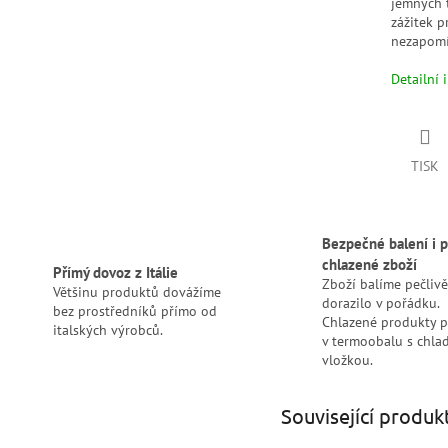
jemných t
zážitek p
nezapomí
Detailní 
TISK
Bezpečné balení i p
chlazené zboží
Přímý dovoz z Itálie
Zboží balíme pečlivě
Většinu produktů dovážíme
dorazilo v pořádku.
bez prostředníků přímo od
Chlazené produkty 
italských výrobců.
v termoobalu s chlad
vložkou.
Související produk