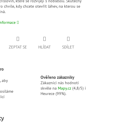
říslovin, které se rozvíjejí s noblesou. Skutečný
ro chvíle, kdy chcete otevřít láhev, na kterou se
ná.
informace
ZEPTAT SE
HLÍDAT
SDÍLET
ro
Ověřeno zákazníky
, aby
Zákazníci nás hodnotí
skvěle na
Mapy.cz
(4,8/5) i
posíláme
Heurece (99%).
icí
ty