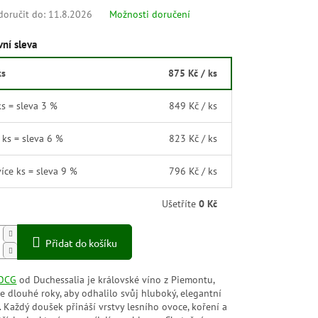
oručit do:
11.8.2026
Možnosti doručení
ní sleva
ks
875 Kč
/ ks
ks = sleva 3 %
849 Kč
/ ks
1 ks = sleva 6 %
823 Kč
/ ks
více ks = sleva 9 %
796 Kč
/ ks
Ušetříte
0 Kč
Přidat do košíku
OCG
od Duchessalia je královské víno z Piemontu,
je dlouhé roky, aby odhalilo svůj hluboký, elegantní
. Každý doušek přináší vrstvy lesního ovoce, koření a