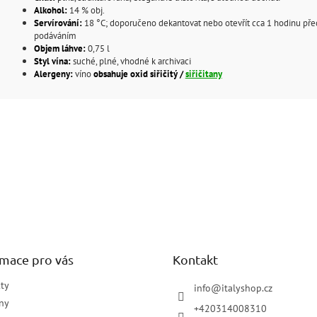
Alkohol:
14 % obj.
Servírování:
18 °C; doporučeno dekantovat nebo otevřít cca 1 hodinu pře
podáváním
Objem láhve:
0,75 l
Styl vína:
suché, plné, vhodné k archivaci
Alergeny:
víno
obsahuje oxid siřičitý /
siřičitany
rmace pro vás
Kontakt
ty
info
@
italyshop.cz
ny
+420314008310