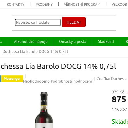
KONTAKTY
PRODEJNY
VĚRNOSTNÍ PROGRAM
VELKOOB
HLEDAT
va
Alkoholické nápoje
Omáčky a pesta
Sladkosti
R
Duchessa Lia Barolo DOCG 14% 0,75l
chessa Lia Barolo DOCG 14% 0,75l
Značka:
Duchessa
Messenger
Průměrné
Neohodnoceno
Podrobnosti hodnocení
hodnocení
produktu
979 Kč
875
je
0,0
z
Měrná
1 166,67 
5
cena:
hvězdiček.
Skla