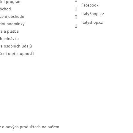
tní program
Facebook
obchod
ItalyShop_cz
cení obchodu
italyshop.cz
dní podmínky
a a platba
objednávka
a osobních údajů
šení o přístupnosti
ce o nových produktech na našem