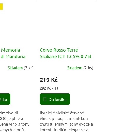
r
a Memoria
Corvo Rosso Terre
 di Manduria
Siciliane IGT 13,5% 0.75l
0,75l
Skladem
(
3 ks
)
Skladem
(
2 ks
)
Průměrné
hodnocení
219 Kč
produktu
je
Měrná
292 Kč / 1 l
3,0
cena:
z
šíku
Do košíku
5
hvězdiček.
imitivo di
Ikonické sicilské červené
OC je plné a
víno s plnou, harmonickou
vené víno s tóny
chutí a jemnými tóny ovoce a
vených plodů,
koření. Tradiční elegance z