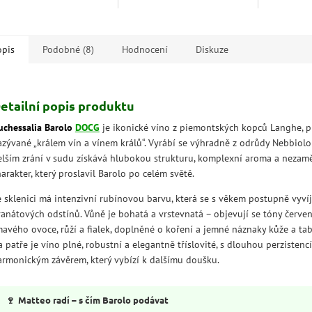
kojenost....
pepře a koření. Chuť je plná,
švestek, pe
sametová a bohatá,
Skvěle se 
s komplexními, ale...
ragú a la
opis
Podobné (8)
Hodnocení
Diskuze
etailní popis produktu
uchessalia Barolo
DOCG
je ikonické víno z piemontských kopců Langhe, 
azývané „králem vín a vínem králů“. Vyrábí se výhradně z odrůdy Nebbiolo
elším zrání v sudu získává hlubokou strukturu, komplexní aroma a nezam
arakter, který proslavil Barolo po celém světě.
e sklenici má intenzivní rubínovou barvu, která se s věkem postupně vyvíj
ranátových odstínů. Vůně je bohatá a vrstevnatá – objevují se tóny červe
mavého ovoce, růží a fialek, doplněné o koření a jemné náznaky kůže a ta
 patře je víno plné, robustní a elegantně tříslovité, s dlouhou perzistencí
armonickým závěrem, který vybízí k dalšímu doušku.
🍷
Matteo radí – s čím Barolo podávat