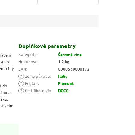
pře a kakaa.
vinic kolem Palerma – víno s
hodí k hovězímu
charakterem.
sagním.
Doplňkové parametry
Kategorie
:
Červená vína
právem
 a po
Hmotnost
:
1.2 kg
ěnitelný
EAN
:
8000530800172
?
Země původu
:
Itálie
?
Region
:
Piemont
í do
?
Certifikace vín
:
DOCG
ného a
báku.
 a velmi