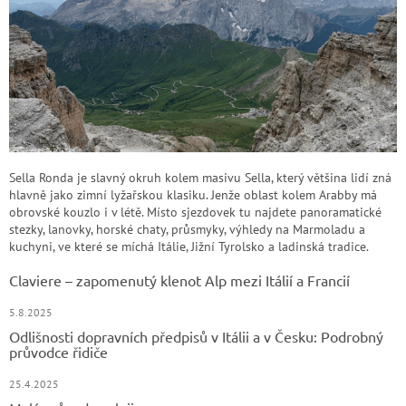
Sella Ronda je slavný okruh kolem masivu Sella, který většina lidí zná
hlavně jako zimní lyžařskou klasiku. Jenže oblast kolem Arabby má
obrovské kouzlo i v létě. Místo sjezdovek tu najdete panoramatické
stezky, lanovky, horské chaty, průsmyky, výhledy na Marmoladu a
kuchyni, ve které se míchá Itálie, Jižní Tyrolsko a ladinská tradice.
Claviere – zapomenutý klenot Alp mezi Itálií a Francií
5.8.2025
Odlišnosti dopravních předpisů v Itálii a v Česku: Podrobný
průvodce řidiče
25.4.2025