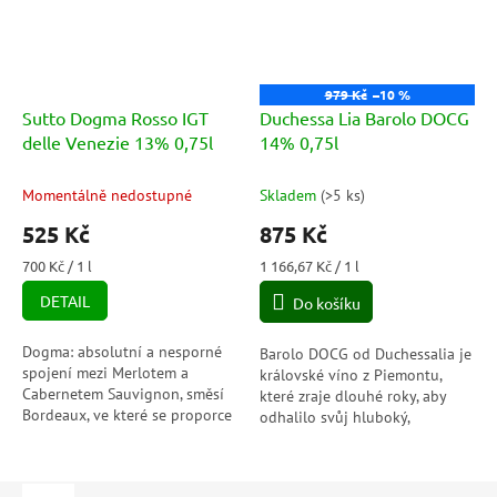
979 Kč
–10 %
Sutto Dogma Rosso IGT
Duchessa Lia Barolo DOCG
delle Venezie 13% 0,75l
14% 0,75l
Momentálně nedostupné
Skladem
(
>5 ks
)
525 Kč
875 Kč
Měrná
Měrná
700 Kč / 1 l
1 166,67 Kč / 1 l
cena:
cena:
DETAIL
Do košíku
Dogma: absolutní a nesporné
Barolo DOCG od Duchessalia je
spojení mezi Merlotem a
královské víno z Piemontu,
Cabernetem Sauvignon, směsí
které zraje dlouhé roky, aby
Bordeaux, ve které se proporce
odhalilo svůj hluboký,
liší podle plodů ročníku, aby
elegantní charakter. Každý
bylo možné získat víno
doušek přináší vrstvy lesního
ušlechtilých...
ovoce,...