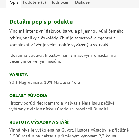
Popis
Podobné (8)
Hodnocení
Diskuze
Detailní popis produktu
Víno má intenzivní fialovou barvu a příjemnou vůni černého
rybízu, vanilky a čokolády. Chuť je sametová, elegantní a
komplexní. Závěr je velmi dobře vyvážený a vytrvalý.
Ideální je podávat k těstovinám s masovými omáčkami a
pečeným červeným masům.
VARIETY:
90% Negroamaro, 10% Malvasia Nera
OBLAST PŮVODU:
Hrozny odrůd Negroamaro a Malvasia Nera jsou pečlivě
vybírány z vinic s nízkou úrodou v provincii Brindisi.
HUSTOTA VÝSADBY A STÁŘÍ:
Vinná réva je vyškolena na Guyot. Hustota výsadby je přibližně
5 500 rostlin na hektar s průměrným výnosem 2,3 kg na