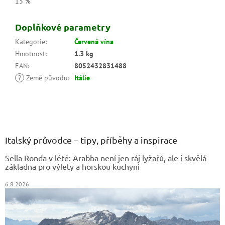
13 %
Doplňkové parametry
Kategorie
:
Červená vína
Hmotnost
:
1.3 kg
EAN
:
8052432831488
?
Země původu
:
Itálie
Z
á
p
a
Italský průvodce – tipy, příběhy a inspirace
t
Sella Ronda v létě: Arabba není jen ráj lyžařů, ale i skvělá
í
základna pro výlety a horskou kuchyni
6.8.2026