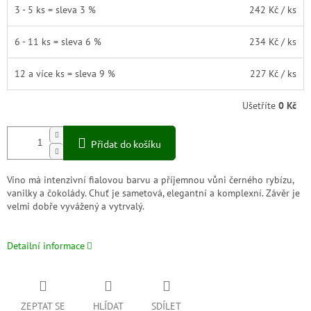
3 - 5 ks = sleva 3 %
242 Kč
/ ks
6 - 11 ks = sleva 6 %
234 Kč
/ ks
12 a více ks = sleva 9 %
227 Kč
/ ks
Ušetříte
0 Kč
Přidat do košíku
Víno má intenzivní fialovou barvu a příjemnou vůni černého rybízu,
vanilky a čokolády. Chuť je sametová, elegantní a komplexní. Závěr je
velmi dobře vyvážený a vytrvalý.
Detailní informace
ZEPTAT SE
HLÍDAT
SDÍLET