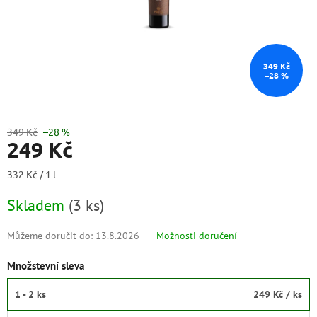
349 Kč
–28 %
349 Kč
–28 %
249 Kč
Měrná
332 Kč / 1 l
cena:
Skladem
(
3 ks
)
Můžeme doručit do:
13.8.2026
Možnosti doručení
Množstevní sleva
1 - 2 ks
249 Kč
/ ks