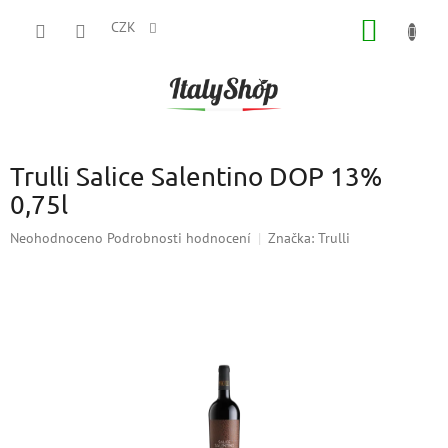
Přejít
NÁKUP
na
CZK
obsah
KOŠÍK
Trulli Salice Salentino DOP 13%
0,75l
Průměrné
Neohodnoceno
Podrobnosti hodnocení
Značka:
Trulli
hodnocení
produktu
je
0,0
z
5
hvězdiček.