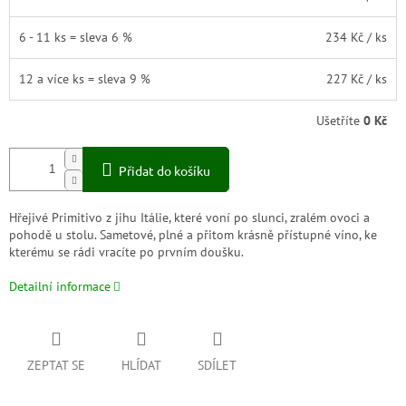
6 - 11 ks = sleva 6 %
234 Kč
/ ks
12 a více ks = sleva 9 %
227 Kč
/ ks
Ušetříte
0 Kč
Přidat do košíku
Hřejivé Primitivo z jihu Itálie, které voní po slunci, zralém ovoci a
pohodě u stolu. Sametové, plné a přitom krásně přístupné víno, ke
kterému se rádi vracíte po prvním doušku.
Detailní informace
ZEPTAT SE
HLÍDAT
SDÍLET