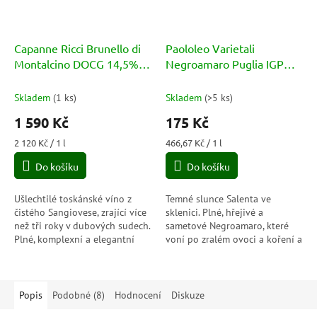
Capanne Ricci Brunello di
Paololeo Varietali
Montalcino DOCG 14,5%
Negroamaro Puglia IGP
0,75l
13% 0,375l
Skladem
(
1 ks
)
Skladem
(
>5 ks
)
1 590 Kč
175 Kč
Měrná
Měrná
2 120 Kč / 1 l
466,67 Kč / 1 l
cena:
cena:
Do košíku
Do košíku
Ušlechtilé toskánské víno z
Temné slunce Salenta ve
čistého Sangiovese, zrající více
sklenici. Plné, hřejivé a
než tři roky v dubových sudech.
sametové Negroamaro, které
Plné, komplexní a elegantní
voní po zralém ovoci a koření a
víno s tóny třešní, vanilky a
přirozeně patří ke stolu, kde se
koření.
jí pomalu a s chutí.
Popis
Podobné (8)
Hodnocení
Diskuze