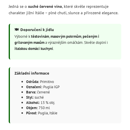
Jedná se o
suché červené víno
, které skvěle reprezentuje
charakter jižní Itálie – plné chuti, slunce a přirozené elegance.
🍽️
Doporučení k jídlu
Výborné k
těstovinám
,
masovým pokrmům
,
pečeným i
grilovaným masům
a výraznějším omáčkám. Skvěle doplní i
italskou domácí kuchyni
.
Základní informace
Odrůda:
Primitivo
Označení:
Puglia IGP
Barva:
červené
Styl:
suché
Alkohol:
13 % obj.
Objem:
750 ml
Původ:
Puglia, Itálie