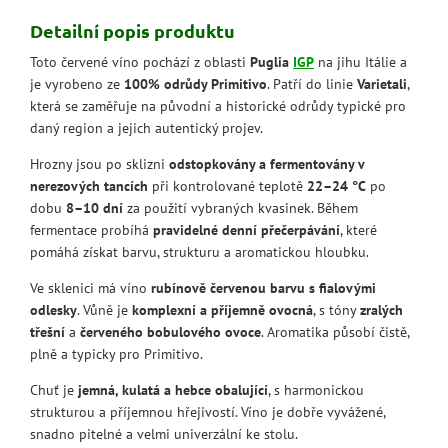
Detailní popis produktu
Toto červené víno pochází z oblasti
Puglia
IGP
na jihu Itálie a
je vyrobeno ze
100% odrůdy Primitivo
. Patří do linie
Varietali
,
která se zaměřuje na původní a historické odrůdy typické pro
daný region a jejich autentický projev.
Hrozny jsou po sklizni
odstopkovány a fermentovány v
nerezových tancích
při kontrolované teplotě
22–24 °C
po
dobu
8–10 dní
za použití vybraných kvasinek. Během
fermentace probíhá
pravidelné denní přečerpávání
, které
pomáhá získat barvu, strukturu a aromatickou hloubku.
Ve sklenici má víno
rubínově červenou barvu s fialovými
odlesky
. Vůně je
komplexní a příjemně ovocná
, s tóny
zralých
třešní
a
červeného bobulového ovoce
. Aromatika působí čistě,
plně a typicky pro Primitivo.
Chuť je
jemná, kulatá a hebce obalující
, s harmonickou
strukturou a příjemnou hřejivostí. Víno je dobře vyvážené,
snadno pitelné a velmi univerzální ke stolu.