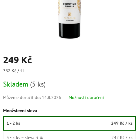
249 Kč
Měrná
332 Kč / 1 l
cena:
Skladem
(
5 ks
)
Můžeme doručit do:
14.8.2026
Možnosti doručení
Množstevní sleva
1 - 2 ks
249 Kč
/ ks
3 - 5 ks = sleva 3 %
242 Kč
/ ks