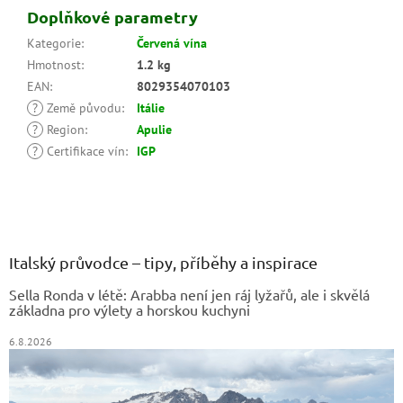
Doplňkové parametry
Kategorie
:
Červená vína
Hmotnost
:
1.2 kg
EAN
:
8029354070103
?
Země původu
:
Itálie
?
Region
:
Apulie
?
Certifikace vín
:
IGP
Z
á
p
a
Italský průvodce – tipy, příběhy a inspirace
t
Sella Ronda v létě: Arabba není jen ráj lyžařů, ale i skvělá
í
základna pro výlety a horskou kuchyni
6.8.2026