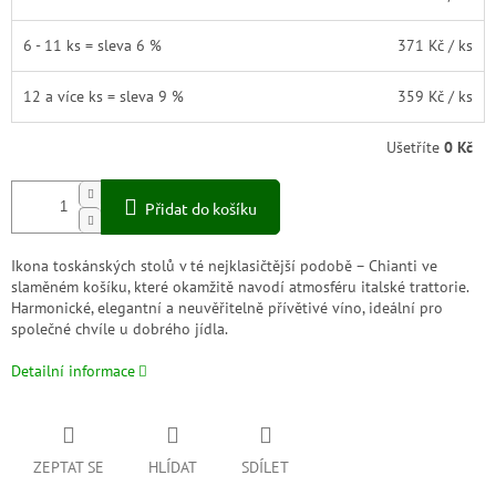
6 - 11 ks = sleva 6 %
371 Kč
/ ks
12 a více ks = sleva 9 %
359 Kč
/ ks
Ušetříte
0 Kč
Přidat do košíku
Ikona toskánských stolů v té nejklasičtější podobě – Chianti ve
slaměném košíku, které okamžitě navodí atmosféru italské trattorie.
Harmonické, elegantní a neuvěřitelně přívětivé víno, ideální pro
společné chvíle u dobrého jídla.
Detailní informace
ZEPTAT SE
HLÍDAT
SDÍLET