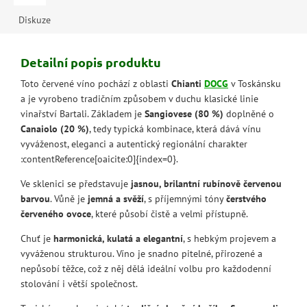
Diskuze
Detailní popis produktu
Toto červené víno pochází z oblasti
Chianti
DOCG
v Toskánsku
a je vyrobeno tradičním způsobem v duchu klasické linie
vinařství Bartali. Základem je
Sangiovese (80 %)
doplněné o
Canaiolo (20 %)
, tedy typická kombinace, která dává vínu
vyváženost, eleganci a autentický regionální charakter
:contentReference[oaicite:0]{index=0}.
Ve sklenici se představuje
jasnou, brilantní rubínově červenou
barvou
. Vůně je
jemná a svěží
, s příjemnými tóny
čerstvého
červeného ovoce
, které působí čistě a velmi přístupně.
Chuť je
harmonická, kulatá a elegantní
, s hebkým projevem a
vyváženou strukturou. Víno je snadno pitelné, přirozené a
nepůsobí těžce, což z něj dělá ideální volbu pro každodenní
stolování i větší společnost.