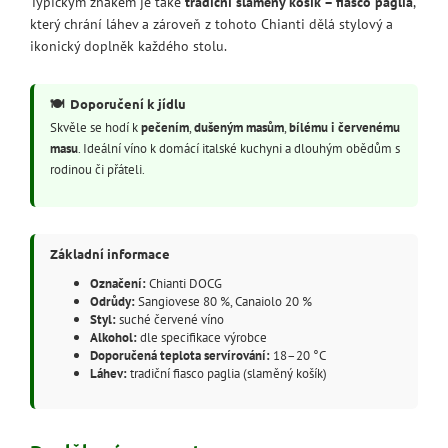
Typickým znakem je také
tradiční slaměný košík – fiasco paglia
,
který chrání láhev a zároveň z tohoto Chianti dělá stylový a
ikonický doplněk každého stolu.
🍽️
Doporučení k jídlu
Skvěle se hodí k
pečením
,
dušeným masům
,
bílému i červenému
masu
. Ideální víno k domácí italské kuchyni a dlouhým obědům s
rodinou či přáteli.
Základní informace
Označení:
Chianti DOCG
Odrůdy:
Sangiovese 80 %, Canaiolo 20 %
Styl:
suché červené víno
Alkohol:
dle specifikace výrobce
Doporučená teplota servírování:
18–20 °C
Láhev:
tradiční fiasco paglia (slaměný košík)