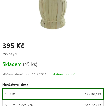
395 Kč
Měrná
395 Kč / 1 l
cena:
Skladem
(
>5 ks
)
Můžeme doručit do:
11.8.2026
Možnosti doručení
Množstevní sleva
1 - 2 ks
395 Kč
/ ks
3 - 5 ks = sleva 3 %
383 Kč
/ ks