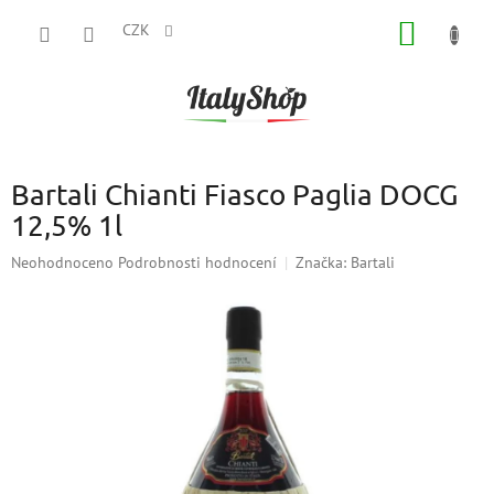
Přejít
NÁKUP
na
CZK
obsah
KOŠÍK
Bartali Chianti Fiasco Paglia DOCG
12,5% 1l
Průměrné
Neohodnoceno
Podrobnosti hodnocení
Značka:
Bartali
hodnocení
produktu
je
0,0
z
5
hvězdiček.