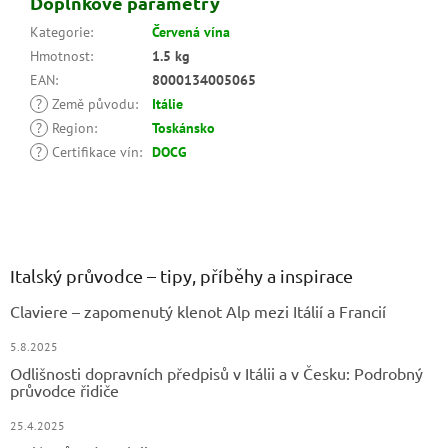
Doplňkové parametry
Kategorie
:
Červená vína
Hmotnost
:
1.5 kg
EAN
:
8000134005065
?
Země původu
:
Itálie
?
Region
:
Toskánsko
?
Certifikace vín
:
DOCG
Z
á
p
a
Italský průvodce – tipy, příběhy a inspirace
t
Claviere – zapomenutý klenot Alp mezi Itálií a Francií
í
5.8.2025
Odlišnosti dopravních předpisů v Itálii a v Česku: Podrobný
průvodce řidiče
25.4.2025