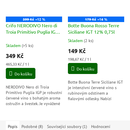
399 Kč
–12 %
179 Kč
–16 %
Crifo NERODIVO Nero di
Botte Buona Rosso Terre
Troia Primitivo Puglia IGP
Siciliane IGT 12% 0,75l
0,75l
Skladem
(
2 ks
)
Průměrné
Skladem
(
>5 ks
)
hodnocení
149 Kč
produktu
349 Kč
je
Měrná
198,67 Kč / 1 l
5,0
Měrná
cena:
465,33 Kč / 1 l
cena:
Do košíku
z
Do košíku
5
hvězdiček.
Botte Buona Terre Siciliane IGT
NERODIVO Nero di Troia
je intenzivní červené víno s
Primitivo Puglia IGP je robustní
rubínovým odstínem a
červené víno s bohatým aroma
fialovými odlesky. Nabízí
ostružin a švestek. Je vyvážené
typické aroma ostružin a třešní.
a kulaté, ideální k bohatým
Chuť je plná a šťavnatá, s
masovým pokrmům a zralým
vyváženou...
sýrům....
Popis
Podobné (8)
Související soubory (1)
Hodnocení