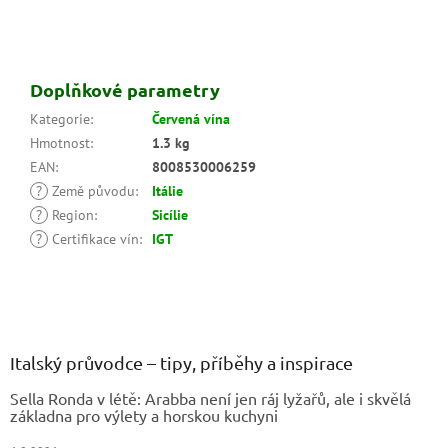
Doplňkové parametry
Kategorie
:
Červená vína
Hmotnost
:
1.3 kg
EAN
:
8008530006259
?
Země původu
:
Itálie
?
Region
:
Sicílie
?
Certifikace vín
:
IGT
Z
á
p
a
Italský průvodce – tipy, příběhy a inspirace
t
Sella Ronda v létě: Arabba není jen ráj lyžařů, ale i skvělá
í
základna pro výlety a horskou kuchyni