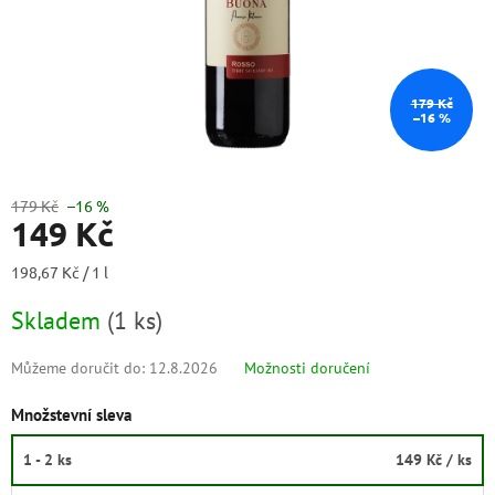
179 Kč
–16 %
179 Kč
–16 %
149 Kč
Měrná
198,67 Kč / 1 l
cena:
Skladem
(
1 ks
)
Můžeme doručit do:
12.8.2026
Možnosti doručení
Množstevní sleva
1 - 2 ks
149 Kč
/ ks