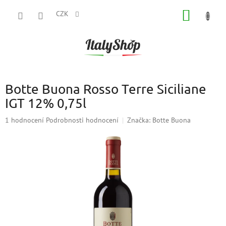
Přejít
NÁKUP
na
CZK
obsah
KOŠÍK
Botte Buona Rosso Terre Siciliane
IGT 12% 0,75l
Průměrné
1 hodnocení
Podrobnosti hodnocení
Značka:
Botte Buona
hodnocení
produktu
je
5,0
z
5
hvězdiček.