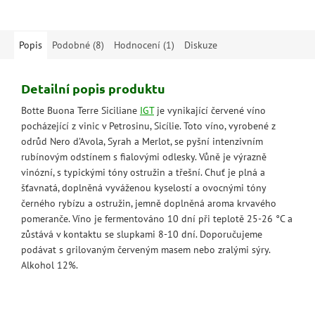
harmonické a nezaměnitelně
nádrže k dokončení...
apulské.
Popis
Podobné (8)
Hodnocení (1)
Diskuze
Detailní popis produktu
Botte Buona Terre Siciliane
IGT
je vynikající červené víno
pocházející z vinic v Petrosinu, Sicílie. Toto víno, vyrobené z
odrůd Nero d’Avola, Syrah a Merlot, se pyšní intenzivním
rubínovým odstínem s fialovými odlesky. Vůně je výrazně
vinózní, s typickými tóny ostružin a třešní. Chuť je plná a
šťavnatá, doplněná vyváženou kyselostí a ovocnými tóny
černého rybízu a ostružin, jemně doplněná aroma krvavého
pomeranče. Víno je fermentováno 10 dní při teplotě 25-26 °C a
zůstává v kontaktu se slupkami 8-10 dní. Doporučujeme
podávat s grilovaným červeným masem nebo zralými sýry.
Alkohol 12%.