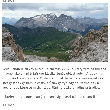
6.8.2026
Sella Ronda je slavný okruh kolem masivu Sella, který většina lidí zná
hlavně jako zimní lyžařskou klasiku. Jenže oblast kolem Arabby má
obrovské kouzlo i v létě. Místo sjezdovek tu najdete panoramatické
stezky, lanovky, horské chaty, průsmyky, výhledy na Marmoladu a
kuchyni, ve které se míchá Itálie, Jižní Tyrolsko a ladinská tradice.
Claviere – zapomenutý klenot Alp mezi Itálií a Francií
5.8.2025