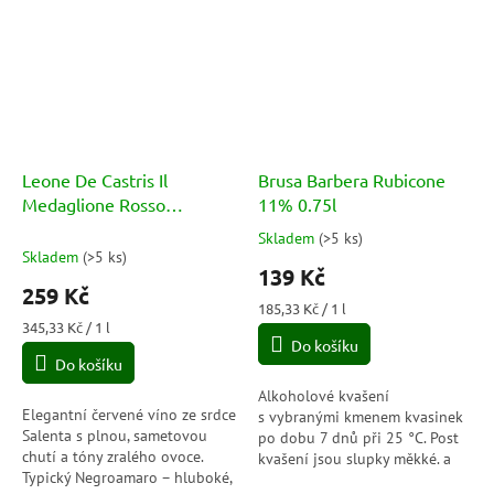
Leone De Castris Il
Brusa Barbera Rubicone
Medaglione Rosso
11% 0.75l
Negroamaro Salento IGT
Skladem
(
>5 ks
)
Průměrné
14% 0.75l
Skladem
(
>5 ks
)
hodnocení
139 Kč
produktu
259 Kč
je
Měrná
185,33 Kč / 1 l
5,0
Měrná
cena:
345,33 Kč / 1 l
cena:
Do košíku
z
Do košíku
5
hvězdiček.
Alkoholové kvašení
Elegantní červené víno ze srdce
s vybranými kmenem kvasinek
Salenta s plnou, sametovou
po dobu 7 dnů při 25 °C. Post
chutí a tóny zralého ovoce.
kvašení jsou slupky měkké. a
Typický Negroamaro – hluboké,
víno se nechá odkapat do do