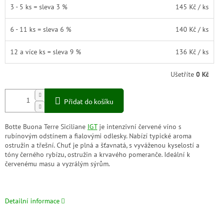
3 - 5 ks = sleva 3 %
145 Kč
/ ks
6 - 11 ks = sleva 6 %
140 Kč
/ ks
12 a více ks = sleva 9 %
136 Kč
/ ks
Ušetříte
0 Kč
Přidat do košíku
Botte Buona Terre Siciliane
IGT
je intenzivní červené víno s
rubínovým odstínem a fialovými odlesky. Nabízí typické aroma
ostružin a třešní. Chuť je plná a šťavnatá, s vyváženou kyselostí a
tóny černého rybízu, ostružin a krvavého pomeranče. Ideální k
červenému masu a vyzrálým sýrům.
Detailní informace