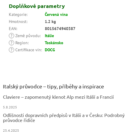
Doplňkové parametry
Kategorie
:
Červená vína
Hmotnost
:
1.2 kg
EAN
:
8015674940387
?
Země původu
:
Itálie
?
Region
:
Toskánsko
?
Certifikace vín
:
DOCG
Z
á
p
a
Italský průvodce – tipy, příběhy a inspirace
t
Claviere – zapomenutý klenot Alp mezi Itálií a Francií
í
5.8.2025
Odlišnosti dopravních předpisů v Itálii a v Česku: Podrobný
průvodce řidiče
25.4.2025