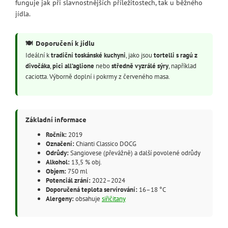
funguje jak při slavnostnějších příležitostech, tak u běžného
jídla.
🍽️
Doporučení k jídlu
Ideální k
tradiční toskánské kuchyni
, jako jsou
tortelli s ragú z
divočáka
,
pici all’aglione
nebo
středně vyzrálé sýry
, například
caciotta. Výborně doplní i pokrmy z červeného masa.
Základní informace
Ročník:
2019
Označení:
Chianti Classico DOCG
Odrůdy:
Sangiovese (převážně) a další povolené odrůdy
Alkohol:
13,5 % obj.
Objem:
750 ml
Potenciál zrání:
2022–2024
Doporučená teplota servírování:
16–18 °C
Alergeny:
obsahuje
siřičitany