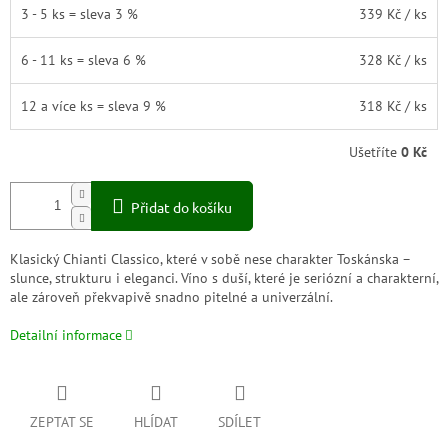
3 - 5 ks = sleva 3 %
339 Kč
/ ks
6 - 11 ks = sleva 6 %
328 Kč
/ ks
12 a více ks = sleva 9 %
318 Kč
/ ks
Ušetříte
0 Kč
Přidat do košíku
Klasický Chianti Classico, které v sobě nese charakter Toskánska –
slunce, strukturu i eleganci. Víno s duší, které je seriózní a charakterní,
ale zároveň překvapivě snadno pitelné a univerzální.
Detailní informace
ZEPTAT SE
HLÍDAT
SDÍLET