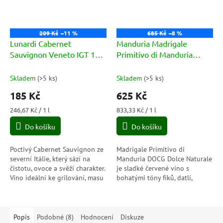
209 Kč
–11 %
685 Kč
–8 %
Lunardi Cabernet
Manduria Madrigale
Sauvignon Veneto IGT 13%
Primitivo di Manduria
0,75l
DOCG 15% 0,75l
Skladem
(
>5 ks
)
Skladem
(
>5 ks
)
185 Kč
625 Kč
Měrná
Měrná
246,67 Kč / 1 l
833,33 Kč / 1 l
cena:
cena:
Do košíku
Do košíku
Poctivý Cabernet Sauvignon ze
Madrigale Primitivo di
severní Itálie, který sází na
Manduria DOCG Dolce Naturale
čistotu, ovoce a svěží charakter.
je sladké červené víno s
Víno ideální ke grilování, masu
bohatými tóny fíků, datlí,
i dlouhým večerům, kdy chcete
švestek a jemného koření.
něco přímého,...
Skvěle se hodí k sušenému
pečivu a plísňovým...
Popis
Podobné (8)
Hodnocení
Diskuze