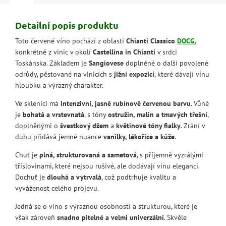
Detailní popis produktu
Toto červené víno pochází z oblasti
Chianti Classico
DOCG
,
konkrétně z vinic v okolí
Castellina in Chianti
v srdci
Toskánska. Základem je
Sangiovese
doplněné o další povolené
odrůdy, pěstované na vinicích s
jižní expozicí
, které dávají vínu
hloubku a výrazný charakter.
Ve sklenici má
intenzivní, jasně rubínově červenou barvu
. Vůně
je
bohatá a vrstevnatá
, s tóny
ostružin, malin a tmavých třešní
,
doplněnými o
švestkový džem
a
květinové tóny fialky
. Zrání v
dubu přidává jemné nuance
vanilky, lékořice a kůže
.
Chuť je
plná, strukturovaná a sametová
, s příjemně vyzrálými
tříslovinami, které nejsou rušivé, ale dodávají vínu eleganci.
Dochuť je
dlouhá a vytrvalá
, což podtrhuje kvalitu a
vyváženost celého projevu.
Jedná se o víno s výraznou osobností a strukturou, které je
však zároveň
snadno pitelné a velmi univerzální
. Skvěle