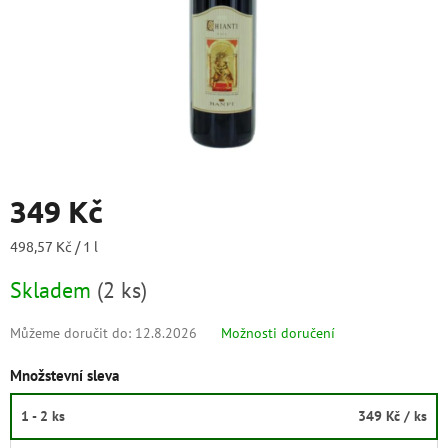
349 Kč
Měrná
498,57 Kč / 1 l
cena:
Skladem
(
2 ks
)
Můžeme doručit do:
12.8.2026
Možnosti doručení
Množstevní sleva
1 - 2 ks
349 Kč
/ ks