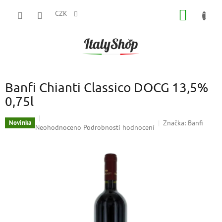
Přejít
NÁKUP
na
CZK
obsah
KOŠÍK
Banfi Chianti Classico DOCG 13,5%
0,75l
Značka:
Banfi
Novinka
Průměrné
Neohodnoceno
Podrobnosti hodnocení
hodnocení
produktu
je
0,0
z
5
hvězdiček.