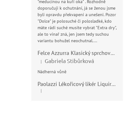
"meducínou na kuří oka" . Rozhodně
doporučuji k ochutnání, já se ženou jsme
byli opravdu překvapeni a unešeni. Pozor
"Dolce" je polosuché či polosladké, kdo
máte rádi suché musíte vybrat "Extra dry",
ale to vinař zná, jen jsem tedy suchou
variantu bohužel neochutnal....
Felce Azzurra Klasický sprchový gel - doccia gel 400ml
Gabriela Stibůrková
|
Hodnocení produktu je 5 z 5 hvězdiček.
Nádherná vůně
Paolazzi Lékořicový likér Liquirizia 24% 0,7L
|
Hodnocení produktu je 5 z 5 hvězdiček.
Z
á
p
a
t
í