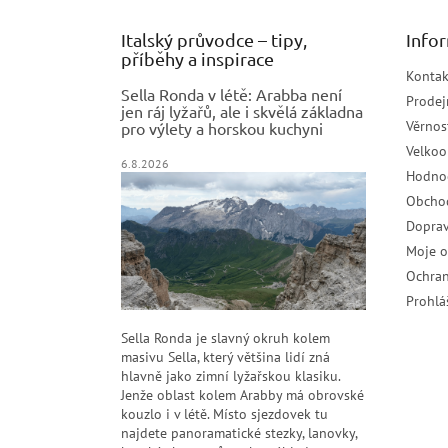
Italský průvodce – tipy,
Info
příběhy a inspirace
Kontak
Sella Ronda v létě: Arabba není
Prodej
jen ráj lyžařů, ale i skvělá základna
Věrnos
pro výlety a horskou kuchyni
Velko
6.8.2026
Hodno
Obcho
Doprav
Moje 
Ochran
Prohlá
Sella Ronda je slavný okruh kolem
masivu Sella, který většina lidí zná
hlavně jako zimní lyžařskou klasiku.
Jenže oblast kolem Arabby má obrovské
kouzlo i v létě. Místo sjezdovek tu
najdete panoramatické stezky, lanovky,