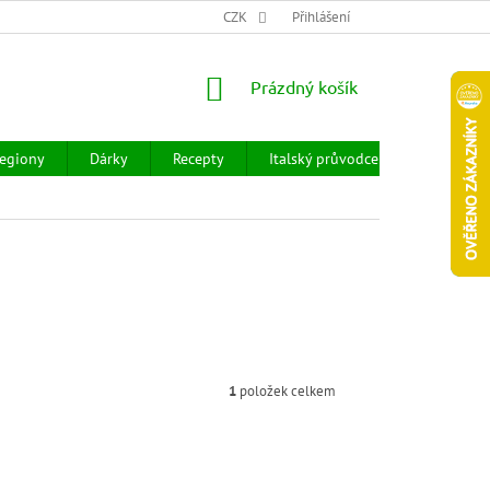
CHOD
HODNOCENÍ OBCHODU
CZK
OBCHODNÍ PODMÍNKY
Přihlášení
DOPR
NÁKUPNÍ
Prázdný košík
KOŠÍK
egiony
Dárky
Recepty
Italský průvodce
Prodejny
1
položek celkem