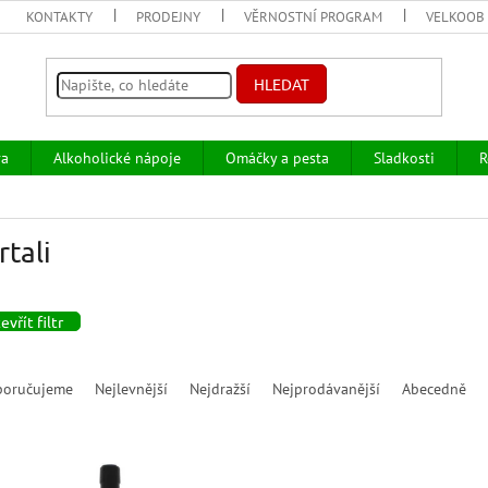
KONTAKTY
PRODEJNY
VĚRNOSTNÍ PROGRAM
VELKOOB
HLEDAT
va
Alkoholické nápoje
Omáčky a pesta
Sladkosti
R
rtali
evřít filtr
poručujeme
Nejlevnější
Nejdražší
Nejprodávanější
Abecedně