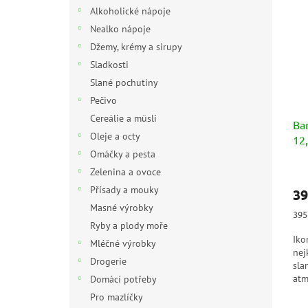
n
p
p
Alkoholické nápoje
e
i
r
Nealko nápoje
l
s
o
Džemy, krémy a sirupy
p
d
Sladkosti
r
u
Slané pochutiny
o
k
d
t
Pečivo
u
ů
Cereálie a müsli
Bar
k
Oleje a octy
12
t
Omáčky a pesta
ů
Zelenina a ovoce
Přísady a mouky
39
Masné výrobky
Měr
395 
cen
Ryby a plody moře
Iko
Mléčné výrobky
nej
Drogerie
sla
atm
Domácí potřeby
ele
Pro mazlíčky