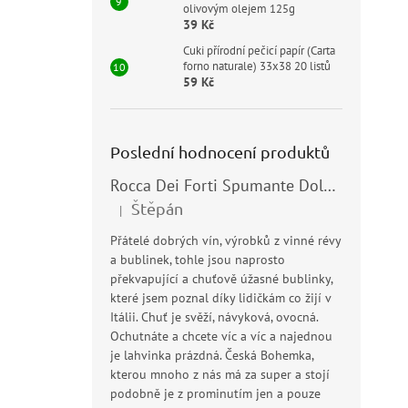
olivovým olejem 125g
39 Kč
Cuki přírodní pečicí papír (Carta
forno naturale) 33x38 20 listů
59 Kč
Poslední hodnocení produktů
Rocca Dei Forti Spumante Dolce 11,5% 0,75l
Štěpán
|
Hodnocení produktu je 5 z 5 hvězdiček.
Přátelé dobrých vín, výrobků z vinné révy
a bublinek, tohle jsou naprosto
překvapující a chuťově úžasné bublinky,
které jsem poznal díky lidičkám co žijí v
Itálii. Chuť je svěží, návyková, ovocná.
Ochutnáte a chcete víc a víc a najednou
je lahvinka prázdná. Česká Bohemka,
kterou mnoho z nás má za super a stojí
podobně je z prominutím jen a pouze