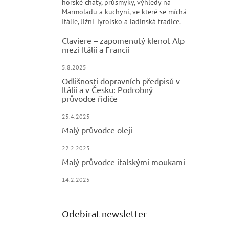
horské chaty, průsmyky, výhledy na
Marmoladu a kuchyni, ve které se míchá
Itálie, Jižní Tyrolsko a ladinská tradice.
Claviere – zapomenutý klenot Alp
mezi Itálií a Francií
5.8.2025
Odlišnosti dopravních předpisů v
Itálii a v Česku: Podrobný
průvodce řidiče
25.4.2025
Malý průvodce oleji
22.2.2025
Malý průvodce italskými moukami
14.2.2025
Odebírat newsletter