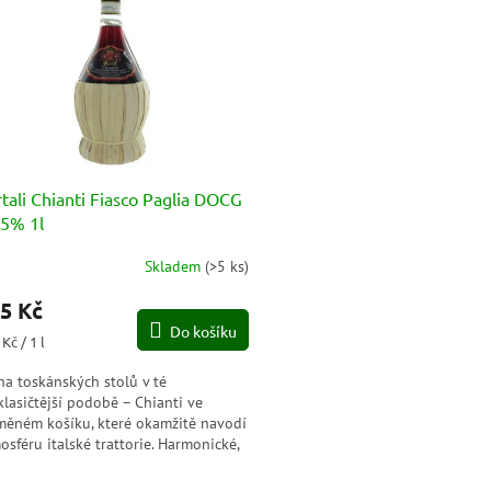
tali Chianti Fiasco Paglia DOCG
,5% 1l
Skladem
(
>5 ks
)
5 Kč
Do košíku
ná
Kč / 1 l
a:
na toskánských stolů v té
klasičtější podobě – Chianti ve
měném košíku, které okamžitě navodí
osféru italské trattorie. Harmonické,
gantní a neuvěřitelně...