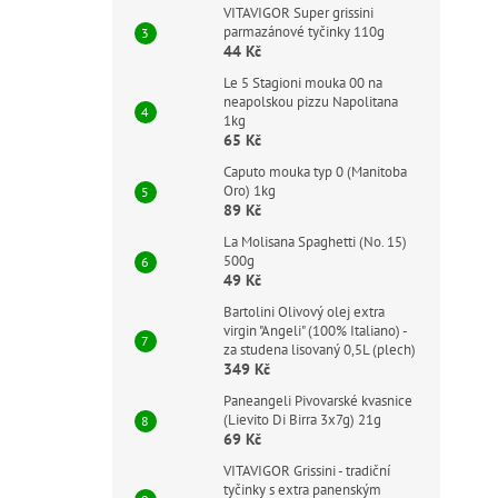
VITAVIGOR Super grissini
parmazánové tyčinky 110g
44 Kč
Le 5 Stagioni mouka 00 na
neapolskou pizzu Napolitana
1kg
65 Kč
Caputo mouka typ 0 (Manitoba
Oro) 1kg
89 Kč
La Molisana Spaghetti (No. 15)
500g
49 Kč
Bartolini Olivový olej extra
virgin "Angeli" (100% Italiano) -
za studena lisovaný 0,5L (plech)
349 Kč
Paneangeli Pivovarské kvasnice
(Lievito Di Birra 3x7g) 21g
69 Kč
VITAVIGOR Grissini - tradiční
tyčinky s extra panenským