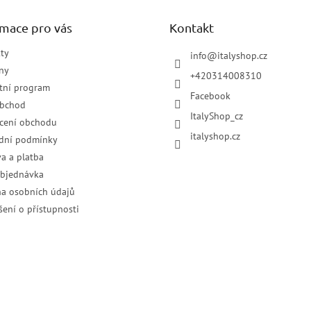
rmace pro vás
Kontakt
ty
info
@
italyshop.cz
ny
+420314008310
tní program
Facebook
obchod
ItalyShop_cz
cení obchodu
italyshop.cz
dní podmínky
a a platba
objednávka
a osobních údajů
šení o přístupnosti