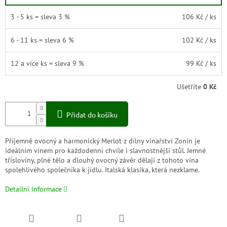
3 - 5 ks = sleva 3 %
106 Kč
/ ks
6 - 11 ks = sleva 6 %
102 Kč
/ ks
12 a více ks = sleva 9 %
99 Kč
/ ks
Ušetříte
0 Kč
Přidat do košíku
Příjemně ovocný a harmonický Merlot z dílny vinařství Zonin je
ideálním vínem pro každodenní chvíle i slavnostnější stůl. Jemné
třísloviny, plné tělo a dlouhý ovocný závěr dělají z tohoto vína
spolehlivého společníka k jídlu. Italská klasika, která nezklame.
Detailní informace