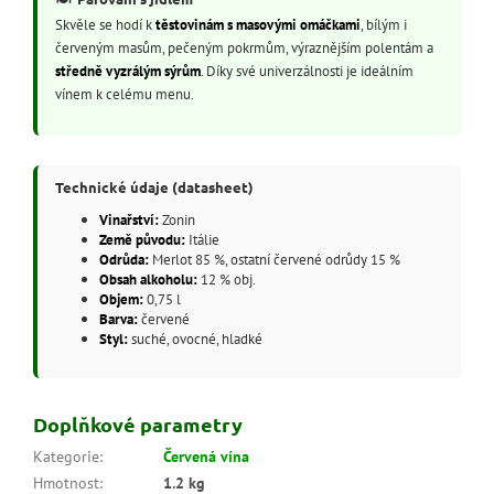
Skvěle se hodí k
těstovinám s masovými omáčkami
, bílým i
červeným masům, pečeným pokrmům, výraznějším polentám a
středně vyzrálým sýrům
. Díky své univerzálnosti je ideálním
vínem k celému menu.
Technické údaje (datasheet)
Vinařství:
Zonin
Země původu:
Itálie
Odrůda:
Merlot 85 %, ostatní červené odrůdy 15 %
Obsah alkoholu:
12 % obj.
Objem:
0,75 l
Barva:
červené
Styl:
suché, ovocné, hladké
Doplňkové parametry
Kategorie
:
Červená vína
Hmotnost
:
1.2 kg