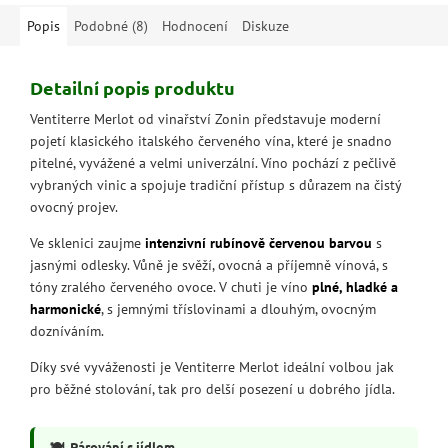
vytrvalý.
Popis
Podobné (8)
Hodnocení
Diskuze
Detailní popis produktu
Ventiterre Merlot od vinařství Zonin představuje moderní
pojetí klasického italského červeného vína, které je snadno
pitelné, vyvážené a velmi univerzální. Víno pochází z pečlivě
vybraných vinic a spojuje tradiční přístup s důrazem na čistý
ovocný projev.
Ve sklenici zaujme
intenzivní rubínově červenou barvou
s
jasnými odlesky. Vůně je svěží, ovocná a příjemně vínová, s
tóny zralého červeného ovoce. V chuti je víno
plné, hladké a
harmonické
, s jemnými tříslovinami a dlouhým, ovocným
dozníváním.
Díky své vyváženosti je Ventiterre Merlot ideální volbou jak
pro běžné stolování, tak pro delší posezení u dobrého jídla.
🍽️
Párování s jídlem