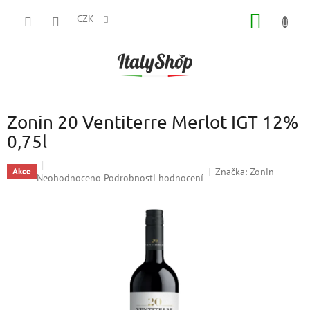
Přejít
NÁKUP
na
CZK
obsah
KOŠÍK
Zonin 20 Ventiterre Merlot IGT 12%
0,75l
Značka:
Zonin
Akce
Průměrné
Neohodnoceno
Podrobnosti hodnocení
hodnocení
produktu
je
0,0
z
5
hvězdiček.