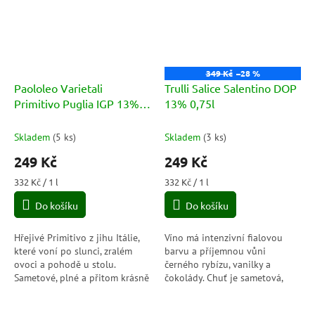
349 Kč
–28 %
Paololeo Varietali
Trulli Salice Salentino DOP
Primitivo Puglia IGP 13%
13% 0,75l
0,75l
Skladem
(
5 ks
)
Skladem
(
3 ks
)
249 Kč
249 Kč
Měrná
Měrná
332 Kč / 1 l
332 Kč / 1 l
cena:
cena:
Do košíku
Do košíku
Hřejivé Primitivo z jihu Itálie,
Víno má intenzivní fialovou
které voní po slunci, zralém
barvu a příjemnou vůni
ovoci a pohodě u stolu.
černého rybízu, vanilky a
Sametové, plné a přitom krásně
čokolády. Chuť je sametová,
přístupné víno, ke kterému se
elegantní a komplexní. Závěr je
rádi vracíte po prvním doušku.
velmi dobře vyvážený a