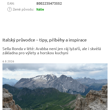
EAN
:
8002235473552
?
Země původu
:
Itálie
Z
á
p
a
Italský průvodce – tipy, příběhy a inspirace
t
Sella Ronda v létě: Arabba není jen ráj lyžařů, ale i skvělá
í
základna pro výlety a horskou kuchyni
6.8.2026