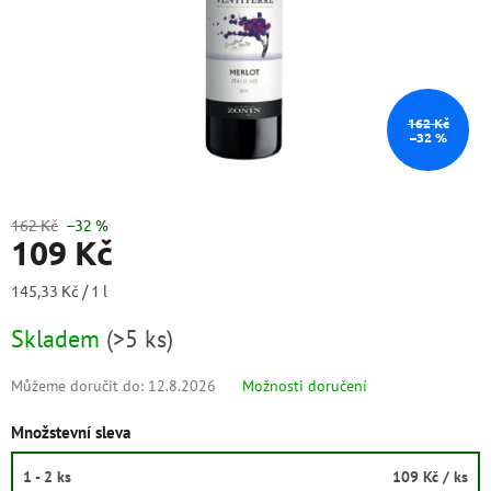
162 Kč
–32 %
162 Kč
–32 %
109 Kč
Měrná
145,33 Kč / 1 l
cena:
Skladem
(
>5 ks
)
Můžeme doručit do:
12.8.2026
Možnosti doručení
Množstevní sleva
1 - 2 ks
109 Kč
/ ks