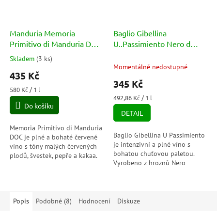
Manduria Memoria
Baglio Gibellina
Primitivo di Manduria DOC
U..Passimiento Nero d
14% 0,75l
´Avola Frappato DOC
Skladem
(
3 ks
)
Průměrné
13,5% 0,75l
Momentálně nedostupné
hodnocení
435 Kč
produktu
345 Kč
je
Měrná
580 Kč / 1 l
5,0
cena:
Měrná
492,86 Kč / 1 l
Do košíku
cena:
z
DETAIL
5
hvězdiček.
Memoria Primitivo di Manduria
Baglio Gibellina U Passimiento
DOC je plné a bohaté červené
je intenzivní a plné víno s
víno s tóny malých červených
bohatou chuťovou paletou.
plodů, švestek, pepře a kakaa.
Vyrobeno z hroznů Nero
Skvěle se hodí k hovězímu ragú
d'Avola a Frappato, které jsou
a lasagním.
sklizeny v optimální fázi
zralosti a...
Popis
Podobné (8)
Hodnocení
Diskuze