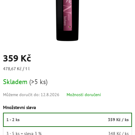
359 Kč
Měrná
478,67 Kč / 1 l
cena:
Skladem
(
>5 ks
)
Můžeme doručit do:
12.8.2026
Možnosti doručení
Množstevní sleva
1 - 2 ks
359 Kč
/ ks
3 - 5 ks = sleva 3 %
348 Kč
/ ks