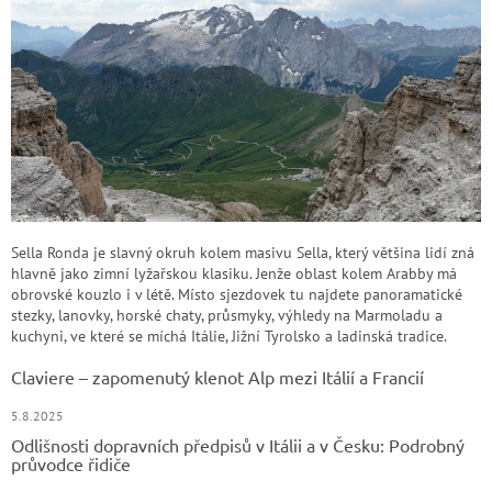
Sella Ronda je slavný okruh kolem masivu Sella, který většina lidí zná
hlavně jako zimní lyžařskou klasiku. Jenže oblast kolem Arabby má
obrovské kouzlo i v létě. Místo sjezdovek tu najdete panoramatické
stezky, lanovky, horské chaty, průsmyky, výhledy na Marmoladu a
kuchyni, ve které se míchá Itálie, Jižní Tyrolsko a ladinská tradice.
Claviere – zapomenutý klenot Alp mezi Itálií a Francií
5.8.2025
Odlišnosti dopravních předpisů v Itálii a v Česku: Podrobný
průvodce řidiče