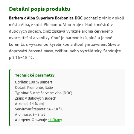
Detailní popis produktu
Barbera d’Alba Superiore Borbonica DOC
pochází z vinic v okolí
města Alba, v srdci Piemontu. Víno zraje několik měsíců v
dubových sudech, čímž získává výrazné aroma červeného
ovoce, třešní a vanilky. Chuť je harmonická, plná a jemně
kořenitá, s vyváženou kyselinkou a dlouhým závěrem. Skvěle
doprovází červené maso, zvěřinu nebo vyzrálé sýry. Servírujte
při 16–18 °C.
Technické parametry
Odrůda: 100 % Barbera
Oblast: Piemonte, Itálie
Typ vína: Suché červené víno (DOC)
Zrání: V dubových sudech
Alkohol: 14 % obj.
Servírovací teplota: 16–18 °C
Archivace: 5–8 let
Alergeny: Obsahuje
siřičitany