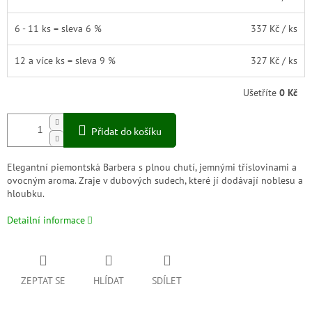
6 - 11 ks = sleva 6 %
337 Kč
/ ks
12 a více ks = sleva 9 %
327 Kč
/ ks
Ušetříte
0 Kč
Přidat do košíku
Elegantní piemontská Barbera s plnou chutí, jemnými tříslovinami a
ovocným aroma. Zraje v dubových sudech, které jí dodávají noblesu a
hloubku.
Detailní informace
ZEPTAT SE
HLÍDAT
SDÍLET