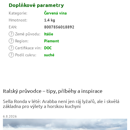
Doplňkové parametry
Kategorie
:
Červená vína
Hmotnost
:
1.4 kg
EAN
:
8007856018892
?
Země původu
:
Itálie
?
Region
:
Piemont
?
Certifikace vín
:
DOC
?
Podíl cukru
:
suché
Z
á
p
a
Italský průvodce – tipy, příběhy a inspirace
t
Sella Ronda v létě: Arabba není jen ráj lyžařů, ale i skvělá
í
základna pro výlety a horskou kuchyni
6.8.2026