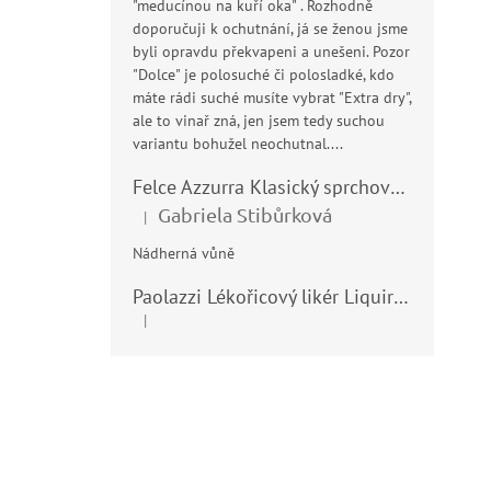
"meducínou na kuří oka" . Rozhodně
doporučuji k ochutnání, já se ženou jsme
byli opravdu překvapeni a unešeni. Pozor
"Dolce" je polosuché či polosladké, kdo
máte rádi suché musíte vybrat "Extra dry",
ale to vinař zná, jen jsem tedy suchou
variantu bohužel neochutnal....
Felce Azzurra Klasický sprchový gel - doccia gel 400ml
Gabriela Stibůrková
|
Hodnocení produktu je 5 z 5 hvězdiček.
Nádherná vůně
Paolazzi Lékořicový likér Liquirizia 24% 0,7L
|
Hodnocení produktu je 5 z 5 hvězdiček.
Z
á
p
a
t
í