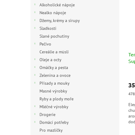
n
p
p
Alkoholické nápoje
e
i
r
Nealko nápoje
l
s
o
Džemy, krémy a sirupy
p
d
Sladkosti
r
u
Slané pochutiny
o
k
d
t
Pečivo
u
ů
Cereálie a müsli
Te
k
Oleje a octy
Su
t
Omáčky a pesta
ů
Zelenina a ovoce
Přísady a mouky
35
Masné výrobky
Měr
478,
cen
Ryby a plody moře
Ele
Mléčné výrobky
chu
Drogerie
aro
dod
Domácí potřeby
Pro mazlíčky