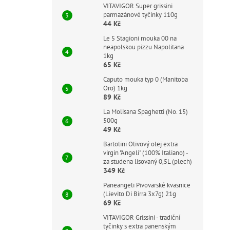
VITAVIGOR Super grissini
parmazánové tyčinky 110g
44 Kč
Le 5 Stagioni mouka 00 na
neapolskou pizzu Napolitana
1kg
65 Kč
Caputo mouka typ 0 (Manitoba
Oro) 1kg
89 Kč
La Molisana Spaghetti (No. 15)
500g
49 Kč
Bartolini Olivový olej extra
virgin "Angeli" (100% Italiano) -
za studena lisovaný 0,5L (plech)
349 Kč
Paneangeli Pivovarské kvasnice
(Lievito Di Birra 3x7g) 21g
69 Kč
VITAVIGOR Grissini - tradiční
tyčinky s extra panenským