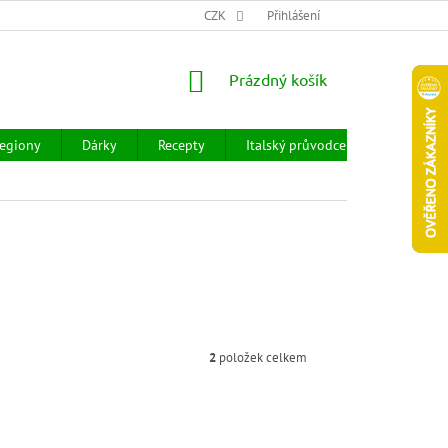
CHOD
HODNOCENÍ OBCHODU
CZK
OBCHODNÍ PODMÍNKY
Přihlášení
DOPR
NÁKUPNÍ
Prázdný košík
KOŠÍK
egiony
Dárky
Recepty
Italský průvodce
Prodejny
2
položek celkem