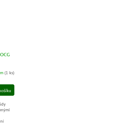
 DOCG
em
(
1 ks
)
košíku
ůdy
emnými
rní