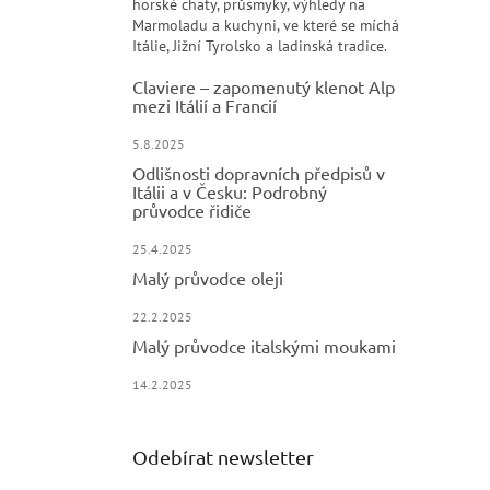
horské chaty, průsmyky, výhledy na
Marmoladu a kuchyni, ve které se míchá
Itálie, Jižní Tyrolsko a ladinská tradice.
Claviere – zapomenutý klenot Alp
mezi Itálií a Francií
5.8.2025
Odlišnosti dopravních předpisů v
Itálii a v Česku: Podrobný
průvodce řidiče
25.4.2025
Malý průvodce oleji
22.2.2025
Malý průvodce italskými moukami
14.2.2025
Odebírat newsletter