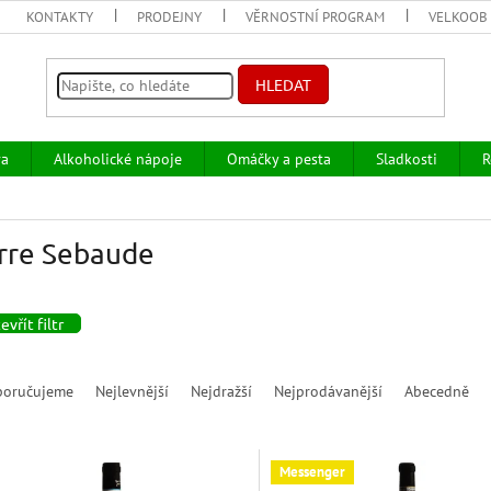
KONTAKTY
PRODEJNY
VĚRNOSTNÍ PROGRAM
VELKOOB
HLEDAT
va
Alkoholické nápoje
Omáčky a pesta
Sladkosti
R
rre Sebaude
evřít filtr
poručujeme
Nejlevnější
Nejdražší
Nejprodávanější
Abecedně
Messenger