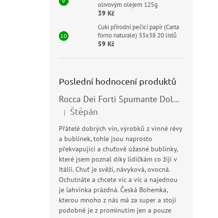
olivovým olejem 125g
39 Kč
Cuki přírodní pečicí papír (Carta
forno naturale) 33x38 20 listů
59 Kč
Poslední hodnocení produktů
Rocca Dei Forti Spumante Dolce 11,5% 0,75l
Štěpán
|
Hodnocení produktu je 5 z 5 hvězdiček.
Přátelé dobrých vín, výrobků z vinné révy
a bublinek, tohle jsou naprosto
překvapující a chuťově úžasné bublinky,
které jsem poznal díky lidičkám co žijí v
Itálii. Chuť je svěží, návyková, ovocná.
Ochutnáte a chcete víc a víc a najednou
je lahvinka prázdná. Česká Bohemka,
kterou mnoho z nás má za super a stojí
podobně je z prominutím jen a pouze