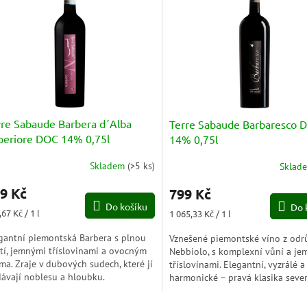
rre Sabaude Barbera d´Alba
Terre Sabaude Barbaresco
periore DOC 14% 0,75l
14% 0,75l
Skladem
(
>5 ks
)
Sklad
9 Kč
799 Kč
Do košíku
Do 
ná
Měrná
67 Kč / 1 l
1 065,33 Kč / 1 l
a:
cena:
gantní piemontská Barbera s plnou
Vznešené piemontské víno z odr
tí, jemnými tříslovinami a ovocným
Nebbiolo, s komplexní vůní a j
ma. Zraje v dubových sudech, které jí
tříslovinami. Elegantní, vyzrálé a
ávají noblesu a hloubku.
harmonické – pravá klasika seve
Itálie.