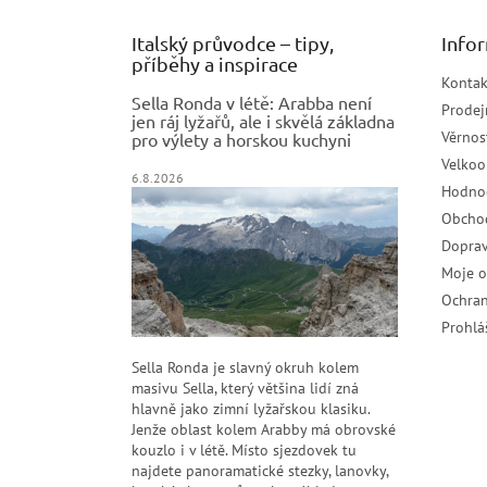
Italský průvodce – tipy,
Info
příběhy a inspirace
Kontak
Sella Ronda v létě: Arabba není
Prodej
jen ráj lyžařů, ale i skvělá základna
Věrnos
pro výlety a horskou kuchyni
Velko
6.8.2026
Hodno
Obcho
Doprav
Moje 
Ochran
Prohlá
Sella Ronda je slavný okruh kolem
masivu Sella, který většina lidí zná
hlavně jako zimní lyžařskou klasiku.
Jenže oblast kolem Arabby má obrovské
kouzlo i v létě. Místo sjezdovek tu
najdete panoramatické stezky, lanovky,