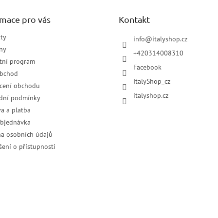
rmace pro vás
Kontakt
ty
info
@
italyshop.cz
ny
+420314008310
tní program
Facebook
obchod
ItalyShop_cz
cení obchodu
italyshop.cz
dní podmínky
a a platba
objednávka
a osobních údajů
šení o přístupnosti