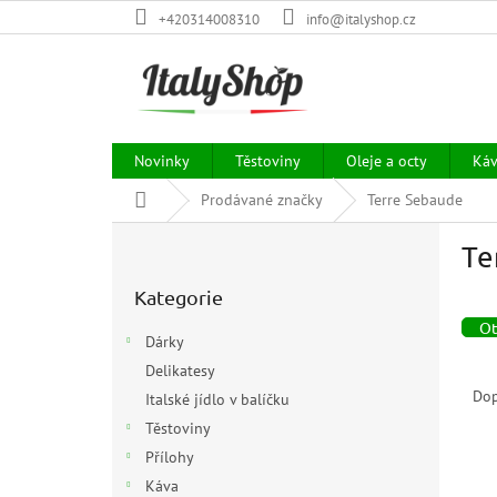
Přejít
+420314008310
info@italyshop.cz
na
obsah
Novinky
Těstoviny
Oleje a octy
Ká
Domů
Prodávané značky
Terre Sebaude
P
Te
o
Přeskočit
s
Kategorie
kategorie
t
r
Ot
Dárky
a
Ř
Delikatesy
n
a
Do
Italské jídlo v balíčku
n
z
í
Těstoviny
e
p
Přílohy
V
n
a
Káva
ý
í