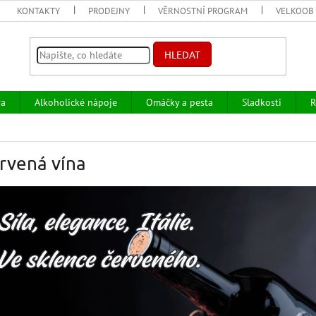
KONTAKTY
PRODEJNY
VĚRNOSTNÍ PROGRAM
VELKOOB
HLEDAT
va
Alkoholické nápoje
Omáčky a pesta
Sladkosti
R
rvená vína