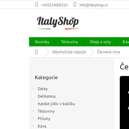
Přejít
+420314008310
info@italyshop.cz
na
obsah
Novinky
Těstoviny
Oleje a octy
Ká
Domů
Alkoholické nápoje
Červená vína
P
Če
o
Přeskočit
s
Kategorie
kategorie
t
r
Dárky
a
Delikatesy
n
Italské jídlo v balíčku
n
í
Těstoviny
p
Přílohy
a
Káva