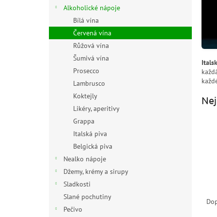
n
Alkoholické nápoje
e
Bílá vína
l
Červená vína
Růžová vína
Šumivá vína
Itals
Prosecco
každá
každ
Lambrusco
Koktejly
Nej
Likéry, aperitivy
Grappa
Italská piva
Belgická piva
Nealko nápoje
Džemy, krémy a sirupy
Sladkosti
Ř
Slané pochutiny
a
Do
Pečivo
z