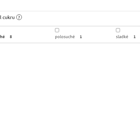
l cukru
?
ché
polosuché
sladké
8
1
1
rvo Rosso Terre Siciliane IGT
Leone De Castris Il Medagli
,5% 0.75l
Rosso Negroamaro Salento 