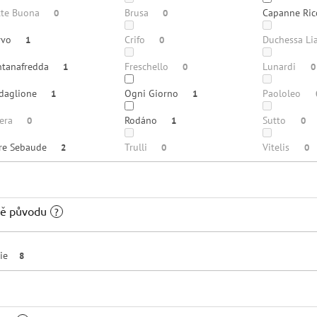
tte Buona
Brusa
Capanne Ric
0
0
rvo
Crifo
Duchessa Li
1
0
ntanafredda
Freschello
Lunardi
1
0
0
daglione
Ogni Giorno
Paololeo
1
1
vera
Rodáno
Sutto
0
1
0
rre Sebaude
Trulli
Vitelis
2
0
0
ě původu
?
lie
8