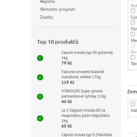
Regiony
Bo
Věrnostní program
Co
Značky
Fo
Me
Top 10 produktů
Ri
Caputo mouka typ 00 (pizzeria)
1kg
79 Kč
Te
Falcone Amaretti klasické
mandlové, měkké 170g
119 Kč
Zem
VITAVIGOR Super grissini
parmazánové tyčinky 110g
44 Kč
Le 5 Stagioni mouka 00 na
Itá
neapolskou pizzu Napolitana
1kg
65 Kč
Caputo mouka typ 0 (Manitoba