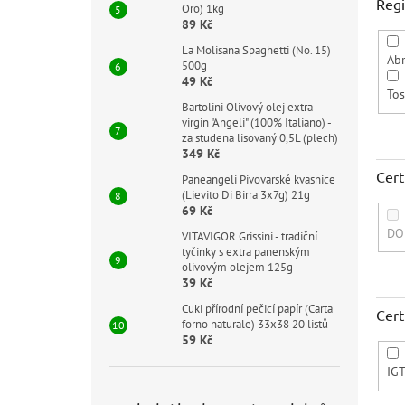
Reg
Oro) 1kg
89 Kč
La Molisana Spaghetti (No. 15)
Ab
500g
49 Kč
To
Bartolini Olivový olej extra
virgin "Angeli" (100% Italiano) -
za studena lisovaný 0,5L (plech)
349 Kč
Cert
Paneangeli Pivovarské kvasnice
(Lievito Di Birra 3x7g) 21g
69 Kč
DO
VITAVIGOR Grissini - tradiční
tyčinky s extra panenským
olivovým olejem 125g
39 Kč
Cuki přírodní pečicí papír (Carta
Cert
forno naturale) 33x38 20 listů
59 Kč
IG