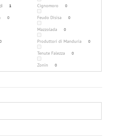
ci
Cignomoro
1
0
a
Feudo Disisa
0
0
Mazzolada
0
Produttori di Manduria
0
0
Tenute Falezza
0
Zonin
0