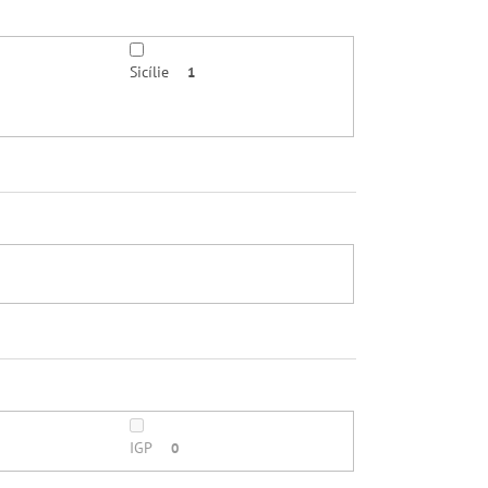
Sicílie
1
IGP
0