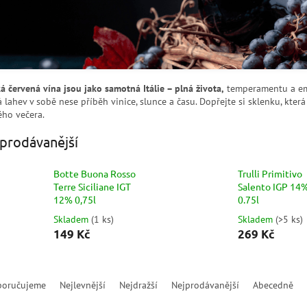
ká červená vína jsou jako samotná Itálie – plná života,
temperamentu a emo
 lahev v sobě nese příběh vinice, slunce a času. Dopřejte si sklenku, která
ého večera.
prodávanější
Botte Buona Rosso
Trulli Primitivo
Terre Siciliane IGT
Salento IGP 14
12% 0,75l
0.75l
Skladem
(
1 ks
)
Skladem
(
>5 ks
)
149 Kč
269 Kč
poručujeme
Nejlevnější
Nejdražší
Nejprodávanější
Abecedně