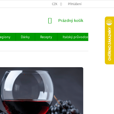
CHOD
HODNOCENÍ OBCHODU
CZK
OBCHODNÍ PODMÍNKY
Přihlášení
DOPR
NÁKUPNÍ
Prázdný košík
KOŠÍK
egiony
Dárky
Recepty
Italský průvodce
Prodejny