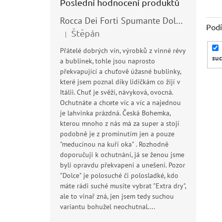
Poslední hodnocení produktů
Rocca Dei Forti Spumante Dolce 11,5% 0,75l
Podí
Štěpán
|
Hodnocení produktu je 5 z 5 hvězdiček.
Přátelé dobrých vín, výrobků z vinné révy
su
a bublinek, tohle jsou naprosto
překvapující a chuťově úžasné bublinky,
které jsem poznal díky lidičkám co žijí v
Itálii. Chuť je svěží, návyková, ovocná.
V
Ochutnáte a chcete víc a víc a najednou
ý
je lahvinka prázdná. Česká Bohemka,
p
kterou mnoho z nás má za super a stojí
i
podobně je z prominutím jen a pouze
s
"meducínou na kuří oka" . Rozhodně
p
doporučuji k ochutnání, já se ženou jsme
r
byli opravdu překvapeni a unešeni. Pozor
o
"Dolce" je polosuché či polosladké, kdo
d
máte rádi suché musíte vybrat "Extra dry",
u
ale to vinař zná, jen jsem tedy suchou
Co
k
variantu bohužel neochutnal....
13
t