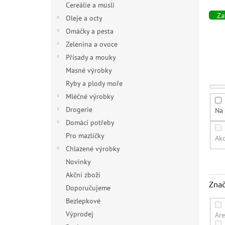
e
Cereálie a müsli
n
Zav
Oleje a octy
í
Omáčky a pesta
p
Zelenina a ovoce
r
Přísady a mouky
o
d
Masné výrobky
u
Ryby a plody moře
k
Mléčné výrobky
t
Drogerie
Na 
ů
Domácí potřeby
Pro mazlíčky
Ak
Chlazené výrobky
Novinky
Akční zboží
Zna
Doporučujeme
Bezlepkové
Výprodej
Are