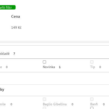
řít filtr
Cena
149
Kč
skladě
7
ce
Novinka
Tip
0
1
0
čky
nile
Baglio Gibellina
Banfi
0
0
0