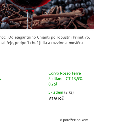
cí. Od elegantního Chianti po robustní Primitivo,
 zahřeje, podpoří chuť jídla a rozvine atmosféru
Corvo Rosso Terre
%
Siciliane IGT 13,5%
0.75l
Skladem
(
2 ks
)
219 Kč
8
položek celkem