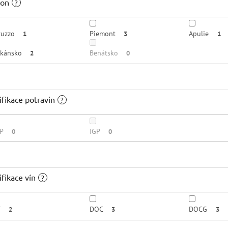
ion
?
ruzzo
Piemont
Apulie
1
3
1
skánsko
Benátsko
2
0
ifikace potravin
?
P
IGP
0
0
ifikace vín
?
T
DOC
DOCG
2
3
3