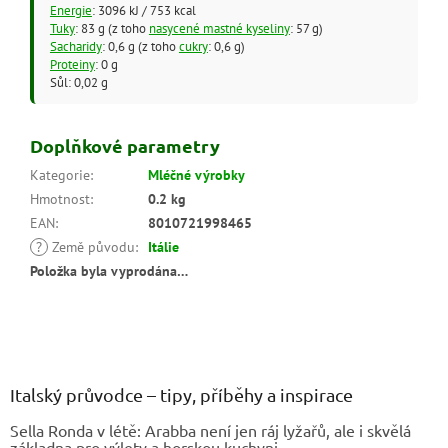
Energie
: 3096 kJ / 753 kcal
Tuky
: 83 g (z toho
nasycené mastné kyseliny
: 57 g)
Sacharidy
: 0,6 g (z toho
cukry
: 0,6 g)
Proteiny
: 0 g
Sůl: 0,02 g
Doplňkové parametry
Kategorie
:
Mléčné výrobky
Hmotnost
:
0.2 kg
EAN
:
8010721998465
?
Země původu
:
Itálie
Položka byla vyprodána…
Z
á
p
a
Italský průvodce – tipy, příběhy a inspirace
t
Sella Ronda v létě: Arabba není jen ráj lyžařů, ale i skvělá
í
základna pro výlety a horskou kuchyni