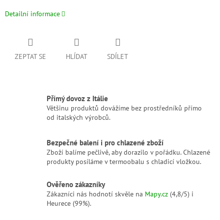
Detailní informace
ZEPTAT SE
HLÍDAT
SDÍLET
Přímý dovoz z Itálie
Většinu produktů dovážíme bez prostředníků přímo
od italských výrobců.
Bezpečné balení i pro chlazené zboží
Zboží balíme pečlivě, aby dorazilo v pořádku. Chlazené
produkty posíláme v termoobalu s chladicí vložkou.
Ověřeno zákazníky
Zákazníci nás hodnotí skvěle na
Mapy.cz
(4,8/5) i
Heurece (99%).