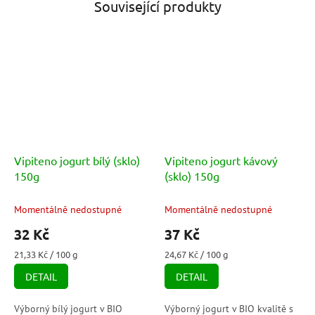
Související produkty
Vipiteno jogurt bílý (sklo)
Vipiteno jogurt kávový
150g
(sklo) 150g
Momentálně nedostupné
Momentálně nedostupné
32 Kč
37 Kč
Měrná
Měrná
21,33 Kč / 100 g
24,67 Kč / 100 g
cena:
cena:
DETAIL
DETAIL
Výborný bílý jogurt v BIO
Výborný jogurt v BIO kvalitě s