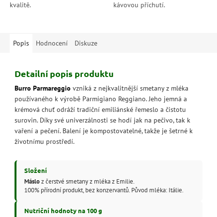
kvalitě.
kávovou příchutí.
Popis
Hodnocení
Diskuze
Detailní popis produktu
Burro Parmareggio
vzniká z nejkvalitnější smetany z mléka
používaného k výrobě Parmigiano Reggiano. Jeho jemná a
krémová chuť odráží tradiční emiliánské řemeslo a čistotu
surovin. Díky své univerzálnosti se hodí jak na pečivo, tak k
vaření a pečení. Balení je kompostovatelné, takže je šetrné k
životnímu prostředí.
Složení
Máslo
z čerstvé smetany z mléka z Emilie.
100% přírodní produkt, bez konzervantů. Původ mléka: Itálie.
Nutriční hodnoty na 100 g