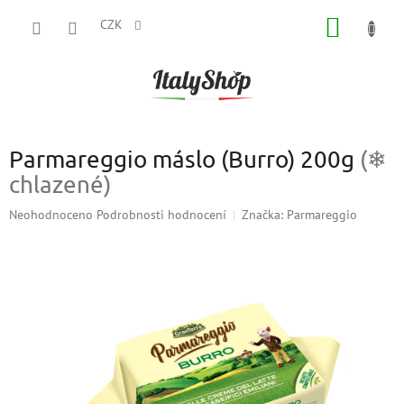
Přejít
NÁKUP
na
CZK
obsah
KOŠÍK
Parmareggio máslo (Burro) 200g
(❄
chlazené)
Průměrné
Neohodnoceno
Podrobnosti hodnocení
Značka:
Parmareggio
hodnocení
produktu
je
0,0
z
5
hvězdiček.