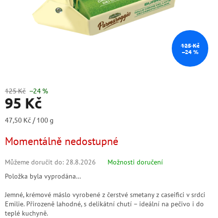
125 Kč
–24 %
125 Kč
–24 %
95 Kč
Měrná
47,50 Kč / 100 g
cena:
Momentálně nedostupné
Můžeme doručit do:
28.8.2026
Možnosti doručení
Položka byla vyprodána…
Jemné, krémové máslo vyrobené z čerstvé smetany z caseifici v srdci
Emilie. Přirozeně lahodné, s delikátní chutí – ideální na pečivo i do
teplé kuchyně.