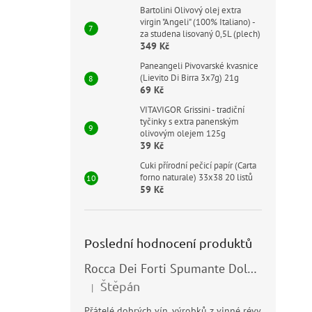
Bartolini Olivový olej extra
virgin "Angeli" (100% Italiano) -
za studena lisovaný 0,5L (plech)
349 Kč
Paneangeli Pivovarské kvasnice
(Lievito Di Birra 3x7g) 21g
69 Kč
VITAVIGOR Grissini - tradiční
tyčinky s extra panenským
olivovým olejem 125g
39 Kč
Cuki přírodní pečicí papír (Carta
forno naturale) 33x38 20 listů
59 Kč
Poslední hodnocení produktů
Rocca Dei Forti Spumante Dolce 11,5% 0,75l
Štěpán
|
Hodnocení produktu je 5 z 5 hvězdiček.
Přátelé dobrých vín, výrobků z vinné révy