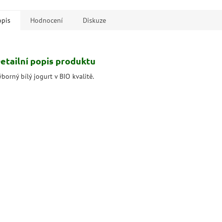
ivo i do teplé kuchyně.
opis
Hodnocení
Diskuze
etailní popis produktu
borný bílý jogurt v BIO kvalitě.