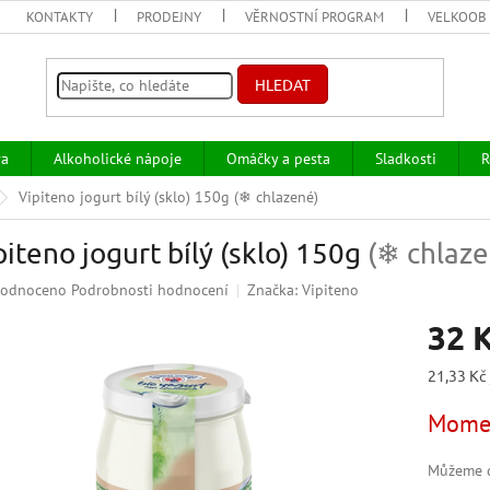
KONTAKTY
PRODEJNY
VĚRNOSTNÍ PROGRAM
VELKOOB
HLEDAT
va
Alkoholické nápoje
Omáčky a pesta
Sladkosti
R
Vipiteno jogurt bílý (sklo) 150g
(❄ chlazené)
piteno jogurt bílý (sklo) 150g
(❄ chlaze
ěrné
odnoceno
Podrobnosti hodnocení
Značka:
Vipiteno
ocení
32 
uktu
Měrná
21,33 Kč 
cena:
Momen
iček.
Můžeme d