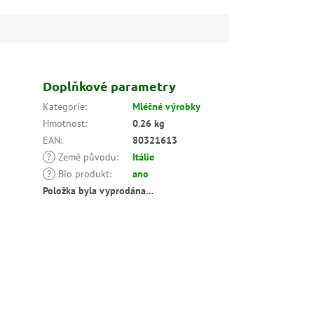
Doplňkové parametry
Kategorie
:
Mléčné výrobky
Hmotnost
:
0.26 kg
EAN
:
80321613
?
Země původu
:
Itálie
?
Bio produkt
:
ano
Položka byla vyprodána…