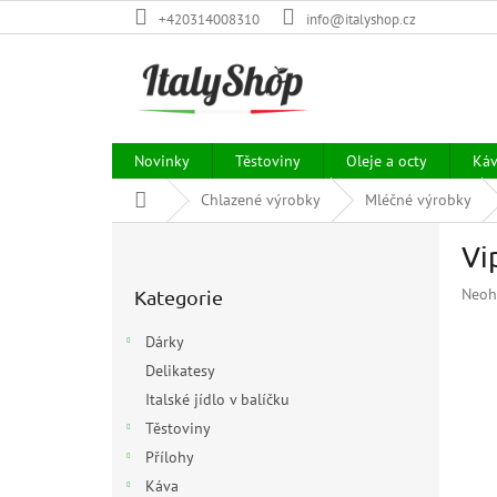
Přejít
+420314008310
info@italyshop.cz
na
obsah
Novinky
Těstoviny
Oleje a octy
Ká
Domů
Chlazené výrobky
Mléčné výrobky
P
Vi
o
Přeskočit
s
Prům
Neoh
Kategorie
kategorie
t
hodn
r
prod
Dárky
a
je
Delikatesy
n
0,0
z
Italské jídlo v balíčku
n
5
í
Těstoviny
hvězd
p
Přílohy
a
Káva