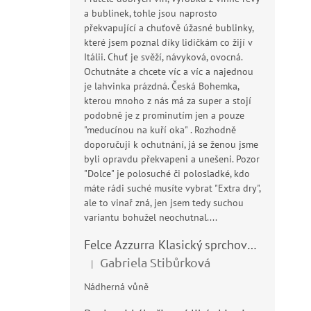
a bublinek, tohle jsou naprosto
překvapující a chuťově úžasné bublinky,
které jsem poznal díky lidičkám co žijí v
Itálii. Chuť je svěží, návyková, ovocná.
Ochutnáte a chcete víc a víc a najednou
je lahvinka prázdná. Česká Bohemka,
kterou mnoho z nás má za super a stojí
podobně je z prominutím jen a pouze
"meducínou na kuří oka" . Rozhodně
doporučuji k ochutnání, já se ženou jsme
byli opravdu překvapeni a unešeni. Pozor
"Dolce" je polosuché či polosladké, kdo
máte rádi suché musíte vybrat "Extra dry",
ale to vinař zná, jen jsem tedy suchou
variantu bohužel neochutnal....
Felce Azzurra Klasický sprchový gel - doccia gel 400ml
Gabriela Stibůrková
|
Hodnocení produktu je 5 z 5 hvězdiček.
Nádherná vůně