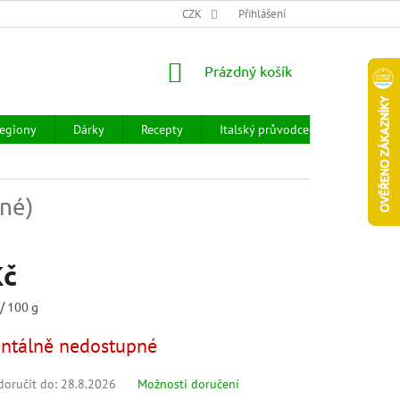
CHOD
HODNOCENÍ OBCHODU
CZK
OBCHODNÍ PODMÍNKY
Přihlášení
DOPR
NÁKUPNÍ
Prázdný košík
KOŠÍK
egiony
Dárky
Recepty
Italský průvodce
Prodejny
né)
Kč
/ 100 g
tálně nedostupné
oručit do:
28.8.2026
Možnosti doručení