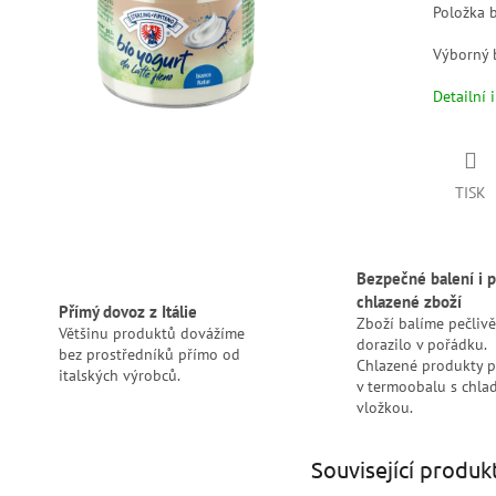
Položka 
Výborný b
Detailní 
TISK
Bezpečné balení i p
chlazené zboží
Přímý dovoz z Itálie
Zboží balíme pečlivě
Většinu produktů dovážíme
dorazilo v pořádku.
bez prostředníků přímo od
Chlazené produkty 
italských výrobců.
v termoobalu s chlad
vložkou.
Související produk