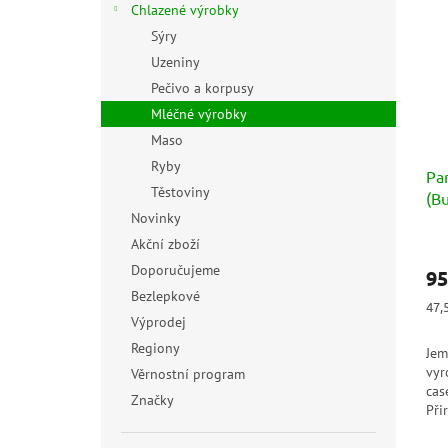
Chlazené výrobky
Sýry
Uzeniny
Pečivo a korpusy
Mléčné výrobky
Maso
Ryby
Pa
Těstoviny
(B
Novinky
Akční zboží
Doporučujeme
95
Bezlepkové
Měr
47,
Výprodej
cen
Regiony
Jem
vyr
Věrnostní program
case
Značky
Při
del