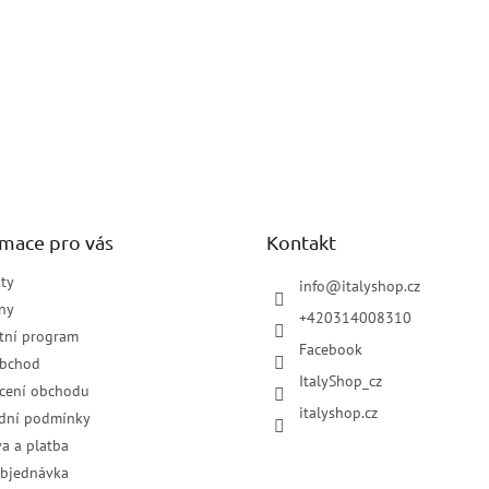
rmace pro vás
Kontakt
ty
info
@
italyshop.cz
ny
+420314008310
tní program
Facebook
obchod
ItalyShop_cz
cení obchodu
italyshop.cz
dní podmínky
a a platba
objednávka