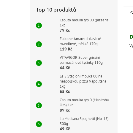
peč
Top 10 produktů
P
Caputo mouka typ 00 (pizzeria)
1kg
79 Kč
D
Falcone Amaretti klasické
mandlové, měkké 170g
Vý
119 Kč
VITAVIGOR Super grissini
parmazánové tyčinky 110g
44 Kč
Le 5 Stagioni mouka 00 na
neapolskou pizzu Napolitana
1kg
65 Kč
Caputo mouka typ 0 (Manitoba
Oro) 1kg
89 Kč
La Molisana Spaghetti (No. 15)
500g
49 Kč