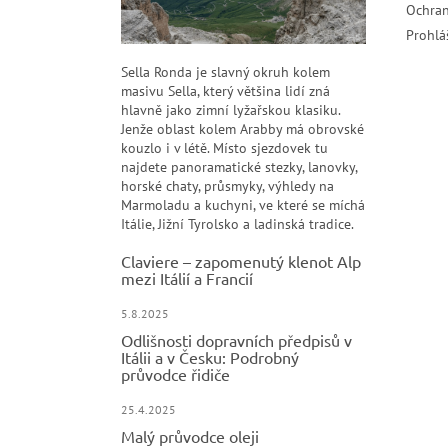
Ochran
Prohlá
Sella Ronda je slavný okruh kolem
masivu Sella, který většina lidí zná
hlavně jako zimní lyžařskou klasiku.
Jenže oblast kolem Arabby má obrovské
kouzlo i v létě. Místo sjezdovek tu
najdete panoramatické stezky, lanovky,
horské chaty, průsmyky, výhledy na
Marmoladu a kuchyni, ve které se míchá
Itálie, Jižní Tyrolsko a ladinská tradice.
Claviere – zapomenutý klenot Alp
mezi Itálií a Francií
5.8.2025
Odlišnosti dopravních předpisů v
Itálii a v Česku: Podrobný
průvodce řidiče
25.4.2025
Malý průvodce oleji