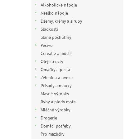
n
Alkoholické nápoje
e
Nealko nápoje
l
Džemy, krémy a sirupy
Sladkosti
Slané pochutiny
Pečivo
Cereálie a müsli
Oleje a octy
Omáčky a pesta
Zelenina a ovoce
Přísady a mouky
Masné výrobky
Ryby a plody moře
Mléčné výrobky
Drogerie
Domácí potřeby
Pro mazlíčky