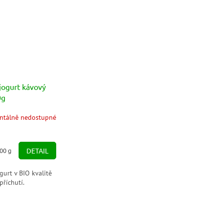
jogurt kávový
0g
tálně nedostupné
100 g
DETAIL
gurt v BIO kvalitě
příchutí.