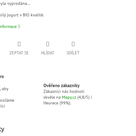
byla vyprodána…
ílý jogurt v BIO kvalitě.
informace
ZEPTAT SE
HLÍDAT
SDÍLET
ro
Ověřeno zákazníky
, aby
Zákazníci nás hodnotí
skvěle na
Mapy.cz
(4,8/5) i
posíláme
Heurece (99%).
icí
ty