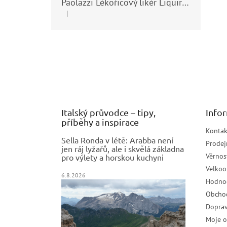
Paolazzi Lékořicový likér Liquirizia 24% 0,7L
|
Hodnocení produktu je 5 z 5 hvězdiček.
Z
á
p
a
t
í
Italský průvodce – tipy,
Info
příběhy a inspirace
Kontak
Sella Ronda v létě: Arabba není
Prodej
jen ráj lyžařů, ale i skvělá základna
Věrnos
pro výlety a horskou kuchyni
Velko
6.8.2026
Hodno
Obcho
Doprav
Moje 