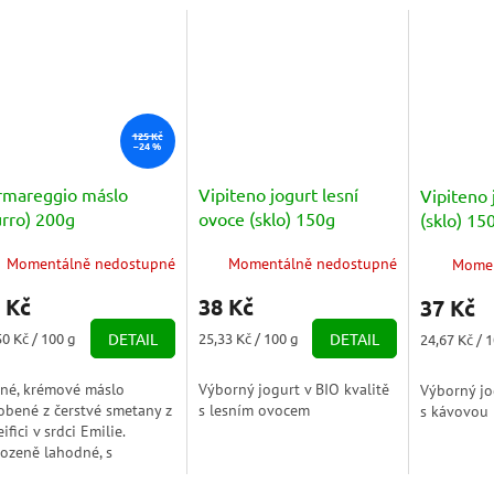
125 Kč
–24 %
rmareggio máslo
Vipiteno jogurt lesní
Vipiteno 
urro) 200g
ovoce (sklo) 150g
(sklo) 15
Momentálně nedostupné
Momentálně nedostupné
Momen
 Kč
38 Kč
37 Kč
ná
Měrná
Měrná
50 Kč / 100 g
DETAIL
25,33 Kč / 100 g
DETAIL
24,67 Kč / 
a:
cena:
cena:
né, krémové máslo
Výborný jogurt v BIO kvalitě
Výborný jo
obené z čerstvé smetany z
s lesním ovocem
s kávovou 
ifici v srdci Emilie.
rozeně lahodné, s
ikátní chutí – ideální na