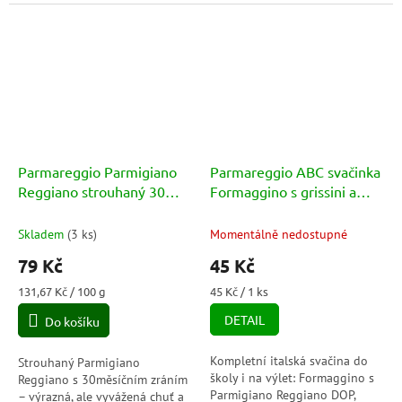
Italská dokonalost pro
ideální ke stolu i pro
milovníky opravdového sýra.
každodenní vaření.
Parmareggio Parmigiano
Parmareggio ABC svačinka
Reggiano strouhaný 30
Formaggino s grissini a
měsíců (Grattugiato 30
hruškovým nápojem (ABC
Mesi) 60g
dela merenda con
Skladem
(
3 ks
)
Momentálně nedostupné
79 Kč
45 Kč
Měrná
Měrná
131,67 Kč / 100 g
45 Kč / 1 ks
cena:
cena:
DETAIL
Do košíku
Kompletní italská svačina do
Strouhaný Parmigiano
školy i na výlet: Formaggino s
Reggiano s 30měsíčním zráním
Parmigiano Reggiano DOP,
– výrazná, ale vyvážená chuť a