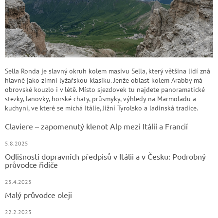
u
Sella Ronda je slavný okruh kolem masivu Sella, který většina lidí zná
hlavně jako zimní lyžařskou klasiku. Jenže oblast kolem Arabby má
obrovské kouzlo i v létě. Místo sjezdovek tu najdete panoramatické
stezky, lanovky, horské chaty, průsmyky, výhledy na Marmoladu a
kuchyni, ve které se míchá Itálie, Jižní Tyrolsko a ladinská tradice.
Claviere – zapomenutý klenot Alp mezi Itálií a Francií
5.8.2025
Odlišnosti dopravních předpisů v Itálii a v Česku: Podrobný
průvodce řidiče
25.4.2025
Malý průvodce oleji
22.2.2025