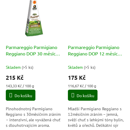
Parmareggio Parmigiano
Parmareggio Parmigiano
Reggiano DOP 30 měsíců
Reggiano DOP 12 měsíců
150g
150g
Skladem
(
>5 ks
)
Skladem
(
>5 ks
)
215 Kč
175 Kč
Měrná
Měrná
143,33 Kč / 100 g
116,67 Kč / 100 g
cena:
cena:
Do košíku
Do košíku
Plnohodnotný Parmigiano
Mladší Parmigiano Reggiano s
Reggiano s 30měsíčním zráním
12měsíčním zráním – jemná,
– intenzivní, ale vyvážená chuť
svěží chuť s lehkými tóny bylin,
s dlouhotrvajícím aroma.
květů a ořechů. Delikátní sýr