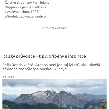
Čerstvě strouhaný Parmigiano
Reggiano s jemně sladkou a
vyváženou chutí. 100%
přírodní, bez konzervantů a
přirozeně bez laktózy –
připravený k okamžitému
9
položek celkem
O
použití.
v
Z
l
á
á
d
p
a
a
Italský průvodce – tipy, příběhy a inspirace
c
t
í
Sella Ronda v létě: Arabba není jen ráj lyžařů, ale i skvělá
í
p
základna pro výlety a horskou kuchyni
r
v
6.8.2026
k
y
v
ý
p
i
s