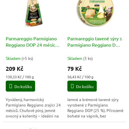
p
o
i
d
s
u
p
k
r
t
o
ů
d
Parmareggio Parmigiano
Parmareggio tavené sýry s
u
Reggiano DOP 24 měsíců
Parmigiano Reggiano DOP
k
150g
140g
t
Skladem
(
>5 ks
)
Skladem
(
3 ks
)
ů
209 Kč
79 Kč
Měrná
Měrná
139,33 Kč / 100 g
56,43 Kč / 100 g
cena:
cena:
Do košíku
Do košíku
Vyvážený, harmonický
Jemné a krémové tavené sýry
Parmigiano Reggiano zrající 24
vyrobené z Parmigiano
měsíců. Chuťově plný, jemně
Reggiano DOP (25 %). Přirozeně
ovocný a kořenitý – ideální na
bohaté na vápník, bez
těstoviny, do salátů nebo k
konzervantů a lepku – ideální
vínu.
pro děti i dospělé.