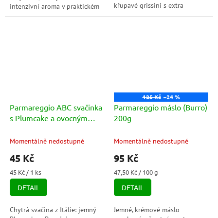
křupavé grissini s extra
intenzivní aroma v praktickém
panenským olivovým olejem a
balení se zipem.
100% ovocné frullato hruška.
Praktické...
125 Kč
–24 %
Parmareggio ABC svačinka
Parmareggio máslo (Burro)
s Plumcake a ovocným
200g
nápojem (ABC dela
merenda con Plumcake)
Momentálně nedostupné
Momentálně nedostupné
1ks
45 Kč
95 Kč
Měrná
Měrná
45 Kč / 1 ks
47,50 Kč / 100 g
cena:
cena:
DETAIL
DETAIL
Chytrá svačina z Itálie: jemný
Jemné, krémové máslo