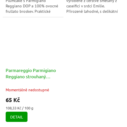
Plumcake s Parmigiano
vyrobené z čerstvé smetany z
Reggiano DOP a 100% ovocné
caseifici v srdci Emilie.
frullato broskev. Praktické
Přirozeně lahodné, s delikátní
balení do školy i na výlet, které
chutí – ideální na pečivo i do
spojuje chuť, energii a
teplé kuchyně.
kvalitní...
Parmareggio Parmigiano
Reggiano strouhaný
(Grattugiato) 60g
Momentálně nedostupné
65 Kč
Měrná
108,33 Kč / 100 g
cena:
DETAIL