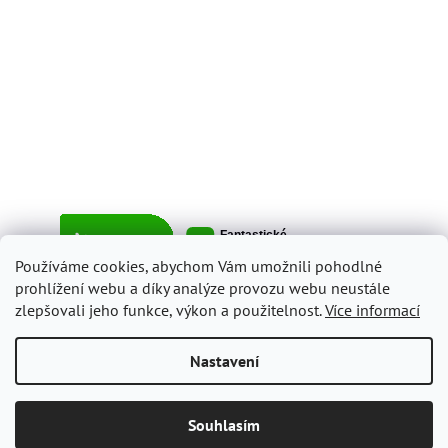
Používáme cookies, abychom Vám umožnili pohodlné
prohlížení webu a díky analýze provozu webu neustále
zlepšovali jeho funkce, výkon a použitelnost.
Více informací
Vytvořil Shoptet
Nastavení
Copyright 2026
ItalyShop.cz
. Všechna práva vyhrazena.
Upravit
Souhlasím
nastavení cookies