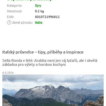
Kategorie
:
Sýry
Hmotnost
:
0.2 kg
EAN
:
8010721996812
?
Země původu
:
Itálie
Z
á
p
a
Italský průvodce – tipy, příběhy a inspirace
t
Sella Ronda v létě: Arabba není jen ráj lyžařů, ale i skvělá
í
základna pro výlety a horskou kuchyni
6.8.2026