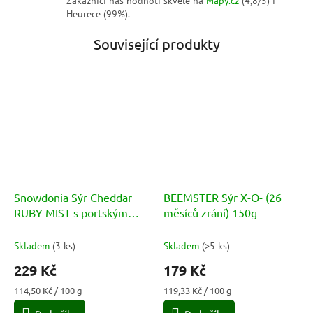
Zákazníci nás hodnotí skvěle na
Mapy.cz
(4,8/5) i
Heurece (99%).
Související produkty
Snowdonia Sýr Cheddar
BEEMSTER Sýr X-O- (26
RUBY MIST s portským
měsíců zrání) 150g
vínem a brandy 200g
Skladem
(
3 ks
)
Skladem
(
>5 ks
)
229 Kč
179 Kč
Měrná
Měrná
114,50 Kč / 100 g
119,33 Kč / 100 g
cena:
cena: