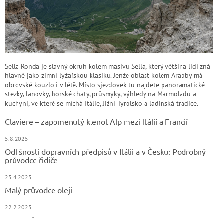
Sella Ronda je slavný okruh kolem masivu Sella, který většina lidí zná
hlavně jako zimní lyžařskou klasiku. Jenže oblast kolem Arabby má
obrovské kouzlo i v létě. Místo sjezdovek tu najdete panoramatické
stezky, lanovky, horské chaty, průsmyky, výhledy na Marmoladu a
kuchyni, ve které se míchá Itálie, Jižní Tyrolsko a ladinská tradice.
Claviere – zapomenutý klenot Alp mezi Itálií a Francií
5.8.2025
Odlišnosti dopravních předpisů v Itálii a v Česku: Podrobný
průvodce řidiče
25.4.2025
Malý průvodce oleji
22.2.2025