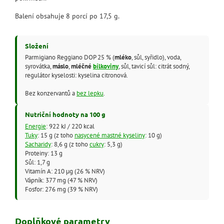
Balení obsahuje 8 porcí po 17,5 g.
Složení
Parmigiano Reggiano DOP 25 % (
mléko
, sůl, syřidlo), voda,
syrovátka,
máslo
,
mléčné
bílkoviny
, sůl, tavicí sůl: citrát sodný,
regulátor kyselosti: kyselina citronová.
Bez konzervantů a
bez lepku
.
Nutriční hodnoty na 100 g
Energie
: 922 kJ / 220 kcal
Tuky
: 15 g (z toho
nasycené mastné kyseliny
: 10 g)
Sacharidy
: 8,6 g (z toho
cukry
: 5,3 g)
Proteiny: 13 g
Sůl: 1,7 g
Vitamín A: 210 µg (26 % NRV)
Vápník: 377 mg (47 % NRV)
Fosfor: 276 mg (39 % NRV)
Doplňkové parametry