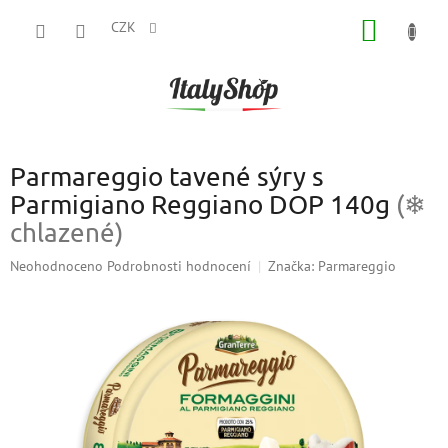
Přejít
NÁKUP
na
CZK
obsah
KOŠÍK
Parmareggio tavené sýry s
Parmigiano Reggiano DOP 140g
(❄
chlazené)
Průměrné
Neohodnoceno
Podrobnosti hodnocení
Značka:
Parmareggio
hodnocení
produktu
je
0,0
z
5
hvězdiček.