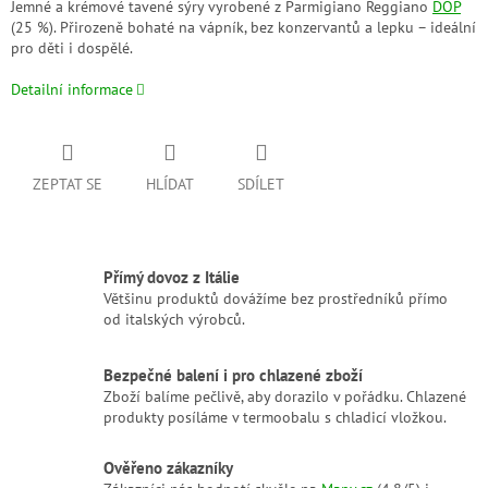
Jemné a krémové tavené sýry vyrobené z Parmigiano Reggiano
DOP
(25 %). Přirozeně bohaté na vápník, bez konzervantů a lepku – ideální
pro děti i dospělé.
Detailní informace
ZEPTAT SE
HLÍDAT
SDÍLET
Přímý dovoz z Itálie
Většinu produktů dovážíme bez prostředníků přímo
od italských výrobců.
Bezpečné balení i pro chlazené zboží
Zboží balíme pečlivě, aby dorazilo v pořádku. Chlazené
produkty posíláme v termoobalu s chladicí vložkou.
Ověřeno zákazníky