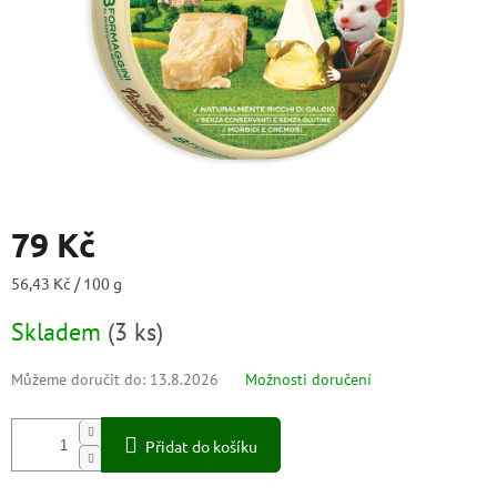
79 Kč
Měrná
56,43 Kč / 100 g
cena:
Skladem
(
3 ks
)
Můžeme doručit do:
13.8.2026
Možnosti doručení
Přidat do košíku