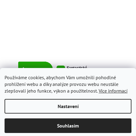
Používáme cookies, abychom Vám umožnili pohodlné
prohlížení webu a díky analýze provozu webu neustále
zlepšovali jeho funkce, výkon a použitelnost.
Více informací
Vytvořil Shoptet
Nastavení
Copyright 2026
ItalyShop.cz
. Všechna práva vyhrazena.
Upravit
Souhlasím
nastavení cookies