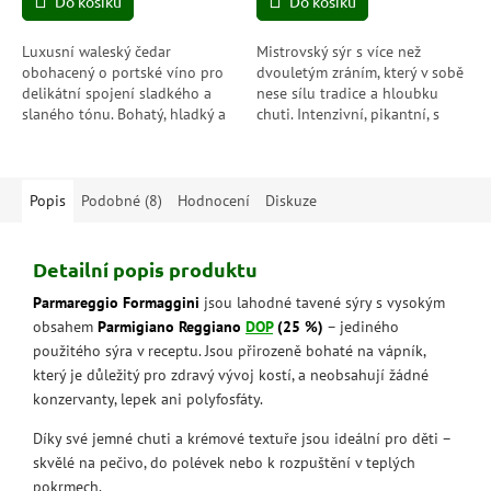
Do košíku
Do košíku
Luxusní waleský čedar
Mistrovský sýr s více než
obohacený o portské víno pro
dvouletým zráním, který v sobě
delikátní spojení sladkého a
nese sílu tradice a hloubku
slaného tónu. Bohatý, hladký a
chuti. Intenzivní, pikantní, s
smyslný – ideální pro
krystalky a karamelovo-
slavnostní chvíle i degustační
oříškovým tónem – pravý
večery.
poklad z...
Popis
Podobné (8)
Hodnocení
Diskuze
Detailní popis produktu
Parmareggio Formaggini
jsou lahodné tavené sýry s vysokým
obsahem
Parmigiano Reggiano
DOP
(25 %)
– jediného
použitého sýra v receptu. Jsou přirozeně bohaté na vápník,
který je důležitý pro zdravý vývoj kostí, a neobsahují žádné
konzervanty, lepek ani polyfosfáty.
Díky své jemné chuti a krémové textuře jsou ideální pro děti –
skvělé na pečivo, do polévek nebo k rozpuštění v teplých
pokrmech.