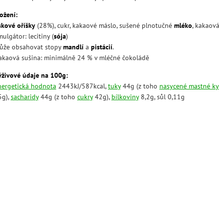
ožení:
skové oříšky
(28%), cukr, kakaové máslo, sušené plnotučné
mléko
, kakaov
ulgátor: lecitiny (
sója
)
ůže obsahovat stopy
mandlí
a
pistácií
.
akaová sušina: minimálně 24 % v mléčné čokoládě
ýživové údaje na 100g:
nergetická hodnota
2443kJ/587kcal,
tuky
44g (z toho
nasycené mastné ky
5g),
sacharidy
44g (z toho
cukry
42g),
bílkoviny
8,2g, sůl 0,11g