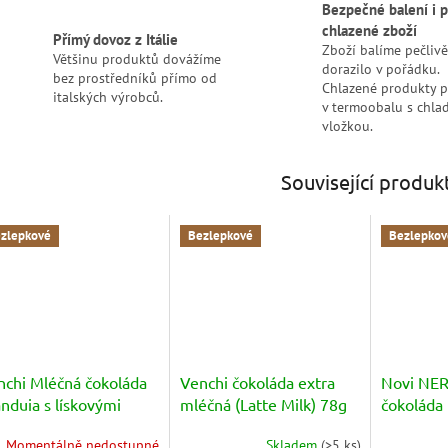
Bezpečné balení i p
chlazené zboží
Přímý dovoz z Itálie
Zboží balíme pečlivě
Většinu produktů dovážíme
dorazilo v pořádku.
bez prostředníků přímo od
Chlazené produkty 
italských výrobců.
v termoobalu s chlad
vložkou.
Související produk
zlepkové
Bezlepkové
Bezlepkov
nchi Mléčná čokoláda
Venchi čokoláda extra
Novi NER
nduia s lískovými
mléčná (Latte Milk) 78g
čokoláda
íšky Piemonte
cacao) 7
Momentálně nedostupné
Skladem
(
>5 ks
)
Průměrné