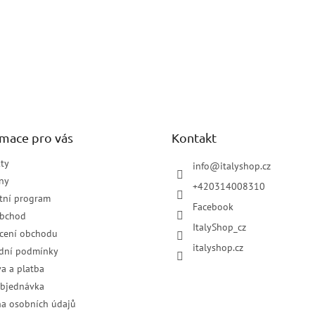
rmace pro vás
Kontakt
ty
info
@
italyshop.cz
ny
+420314008310
tní program
Facebook
obchod
ItalyShop_cz
cení obchodu
italyshop.cz
dní podmínky
a a platba
objednávka
a osobních údajů