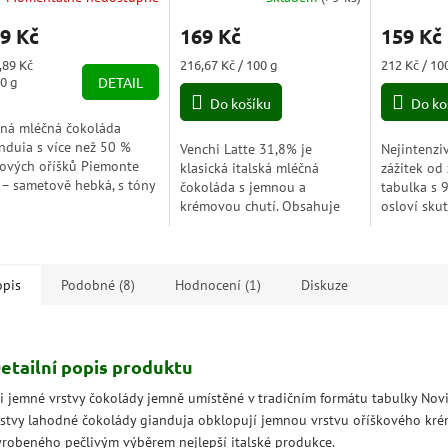
cciolata Gianduia
hodnocení
te) 95g
9 Kč
169 Kč
159 Kč
produktu
je
ná
Měrná
Měrná
,89 Kč
216,67 Kč / 100 g
212 Kč / 10
5,0
a:
cena:
cena:
00 g
DETAIL
z
Do košíku
Do ko
5
ná mléčná čokoláda
hvězdiček.
nduia s více než 50 %
Venchi Latte 31,8% je
Nejintenzi
kových oříšků Piemonte
klasická italská mléčná
zážitek od
 – sametově hebká, s tóny
čokoláda s jemnou a
tabulka s 
amelu a toffee, doplněná
krémovou chutí. Obsahuje
osloví skut
řupavé celé oříšky.
31,8% kakaa a 23,5% mléka,
síla kakaa
onalá harmonie...
což jí dodává karamelové a
jemným do
toffee tóny. Ideální pro...
která...
opis
Podobné (8)
Hodnocení (1)
Diskuze
etailní popis produktu
ři jemné vrstvy čokolády jemně umístěné v tradičním formátu tabulky Novi
rstvy lahodné čokolády gianduja obklopují jemnou vrstvu oříškového kré
yrobeného pečlivým výběrem nejlepší italské produkce.