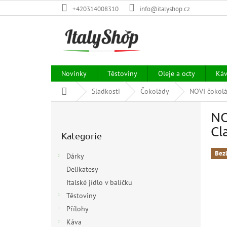
Přejít
+420314008310
info@italyshop.cz
na
obsah
Novinky
Těstoviny
Oleje a octy
Ká
Domů
Sladkosti
Čokolády
NOVI čokolá
P
NO
o
Přeskočit
s
Cl
Kategorie
kategorie
t
r
Bez
Dárky
a
Delikatesy
n
Italské jídlo v balíčku
n
í
Těstoviny
p
Přílohy
a
Káva