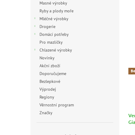
Masné výrobky
Ryby a plody moře
Mléčné výrobky
Drogerie
Domácí potřeby
Pro mazlíčky
Chlazené výrobky
Novinky
Akční zboží
Be
Doporučujeme
Bezlepkové
Výprodej
Regiony
Věrnostní program
Značky
Ve
Gia
oř