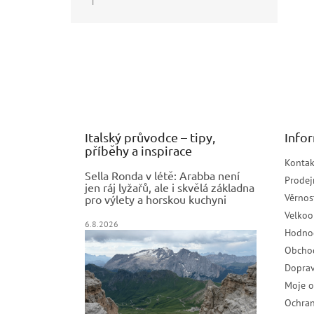
|
Hodnocení produktu je 5 z 5 hvězdiček.
Z
á
p
a
t
í
Italský průvodce – tipy,
Info
příběhy a inspirace
Kontak
Sella Ronda v létě: Arabba není
Prodej
jen ráj lyžařů, ale i skvělá základna
Věrnos
pro výlety a horskou kuchyni
Velko
6.8.2026
Hodno
Obcho
Doprav
Moje 
Ochran