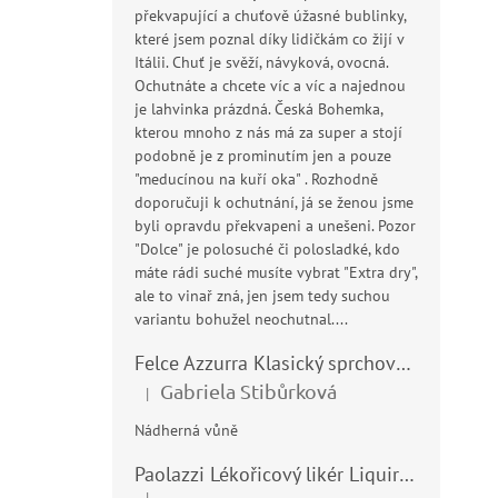
překvapující a chuťově úžasné bublinky,
které jsem poznal díky lidičkám co žijí v
Itálii. Chuť je svěží, návyková, ovocná.
Ochutnáte a chcete víc a víc a najednou
je lahvinka prázdná. Česká Bohemka,
kterou mnoho z nás má za super a stojí
podobně je z prominutím jen a pouze
"meducínou na kuří oka" . Rozhodně
doporučuji k ochutnání, já se ženou jsme
byli opravdu překvapeni a unešeni. Pozor
"Dolce" je polosuché či polosladké, kdo
máte rádi suché musíte vybrat "Extra dry",
ale to vinař zná, jen jsem tedy suchou
variantu bohužel neochutnal....
Felce Azzurra Klasický sprchový gel - doccia gel 400ml
Gabriela Stibůrková
|
Hodnocení produktu je 5 z 5 hvězdiček.
Nádherná vůně
Paolazzi Lékořicový likér Liquirizia 24% 0,7L