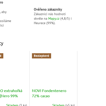
ro
Ověřeno zákazníky
, aby
Zákazníci nás hodnotí
skvěle na
Mapy.cz
(4,8/5) i
posíláme
Heurece (99%).
icí
ty
é
Bezlepkové
O extrahořká
NOVI Fondentenero
 (Nero 99%
72% cacao
5g
Skladem
(
3 ks
)
Skladem
(
>5 ks
)