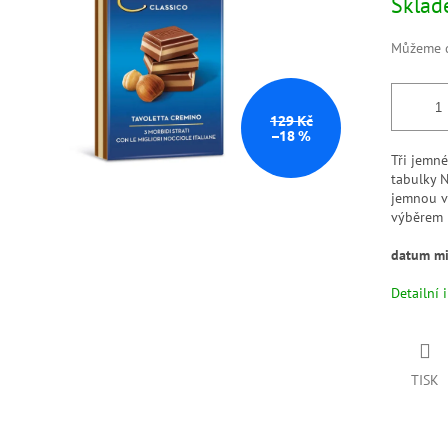
Skla
Můžeme d
129 Kč
–18 %
Tři jemn
tabulky 
jemnou v
výběrem n
datum mi
Detailní 
TISK