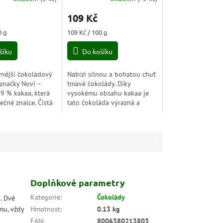
109 Kč
Měrná
0 g
109 Kč / 100 g
cena:
šíku
Do košíku
vnější čokoládový
Nabízí silnou a bohatou chuť
 značky Novi –
tmavé čokolády. Díky
99 % kakaa, která
vysokému obsahu kakaa je
ečné znalce. Čistá
tato čokoláda výrazná a
 bez kompromisů, s
hořká, přičemž zachovává
tekem vanilky,
kvalitní kakaovou vůni a
jemnou texturu.Tato
čokoláda...
Doplňkové parametry
Kategorie
:
Čokolády
. Dvě
mu, vždy
Hmotnost
:
0.13 kg
EAN
:
8006380213803