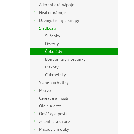
n
Alkoholické nápoje
e
Nealko nápoje
l
Džemy, krémy a sirupy
Sladkosti
Sušenky
Dezerty
Čokolády
Bonboniéry a pralinky
Piškoty
Cukrovinky
Slané pochutiny
Pečivo
Cereálie a müsli
Oleje a octy
Omáčky a pesta
Zelenina a ovoce
Přísady a mouky