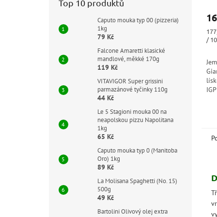
(No
Top 10 produktů
Lat
16
Caputo mouka typ 00 (pizzeria)
1kg
Měr
177
79 Kč
cen
/ 1
Falcone Amaretti klasické
mandlové, měkké 170g
Jem
119 Kč
Gia
lís
VITAVIGOR Super grissini
parmazánové tyčinky 110g
IGP
44 Kč
kar
o k
Le 5 Stagioni mouka 00 na
Dok
neapolskou pizzu Napolitana
1kg
65 Kč
P
Caputo mouka typ 0 (Manitoba
Oro) 1kg
89 Kč
D
La Molisana Spaghetti (No. 15)
500g
T
49 Kč
v
Bartolini Olivový olej extra
v