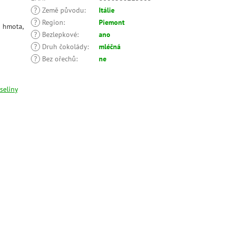
?
Země původu
:
Itálie
?
Region
:
Piemont
á hmota,
?
Bezlepkové
:
ano
?
Druh čokolády
:
mléčná
?
Bez ořechů
:
ne
seliny