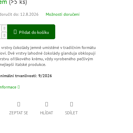
dem
(
>5 ks
)
oručit do:
12.8.2026
Možnosti doručení
Přidat do košíku
é vrstvy čokolády jemně umístěné v tradičním formátu
Novi. Dvě vrstvy lahodné čokolády gianduja obklopují
rstvu oříškového krému, vždy vyrobeného pečlivým
ejlepší italské produkce.
nimální trvanlivosti: 9/2026
informace
ZEPTAT SE
HLÍDAT
SDÍLET