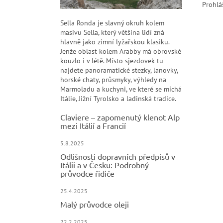
Prohlá
Sella Ronda je slavný okruh kolem
masivu Sella, který většina lidí zná
hlavně jako zimní lyžařskou klasiku.
Jenže oblast kolem Arabby má obrovské
kouzlo i v létě. Místo sjezdovek tu
najdete panoramatické stezky, lanovky,
horské chaty, průsmyky, výhledy na
Marmoladu a kuchyni, ve které se míchá
Itálie, Jižní Tyrolsko a ladinská tradice.
Claviere – zapomenutý klenot Alp
mezi Itálií a Francií
5.8.2025
Odlišnosti dopravních předpisů v
Itálii a v Česku: Podrobný
průvodce řidiče
25.4.2025
Malý průvodce oleji
22.2.2025