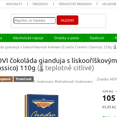
KONTAKTY
PRODEJNY
VĚRNOSTNÍ PROGRAM
VELKOOB
HLEDAT
va
Alkoholické nápoje
Omáčky a pesta
Sladkosti
R
da gianduja s lískooříškovým krémem (Cuadro Cremini Classico) 110g
(
VI čokoláda gianduja s lískooříškový
assico) 110g
(🌡 teplotně citlivé)
Značka:
NOV
lepkové
Trvanlivost
Průměrné
1 hodnocení
Podrobnosti hodnocení
hodnocení
produktu
129 Kč
105
je
5,0
z
Měrná
95,45 Kč 
5
cena:
hvězdiček.