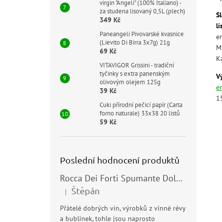
virgin "Angeli" (100% Italiano) -
za studena lisovaný 0,5L (plech)
Sl
349 Kč
lí
Paneangeli Pivovarské kvasnice
em
(Lievito Di Birra 3x7g) 21g
M
69 Kč
K
VITAVIGOR Grissini - tradiční
tyčinky s extra panenským
V
olivovým olejem 125g
e
39 Kč
1
Cuki přírodní pečicí papír (Carta
forno naturale) 33x38 20 listů
59 Kč
Poslední hodnocení produktů
Rocca Dei Forti Spumante Dolce 11,5% 0,75l
Štěpán
|
Hodnocení produktu je 5 z 5 hvězdiček.
Přátelé dobrých vín, výrobků z vinné révy
a bublinek, tohle jsou naprosto