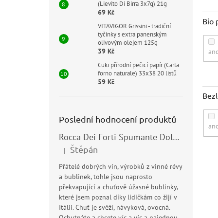
(Lievito Di Birra 3x7g) 21g
69 Kč
Bio 
VITAVIGOR Grissini - tradiční
tyčinky s extra panenským
olivovým olejem 125g
39 Kč
an
Cuki přírodní pečicí papír (Carta
forno naturale) 33x38 20 listů
59 Kč
Bez
Poslední hodnocení produktů
an
Rocca Dei Forti Spumante Dolce 11,5% 0,75l
Štěpán
|
Hodnocení produktu je 5 z 5 hvězdiček.
V
Přátelé dobrých vín, výrobků z vinné révy
ý
a bublinek, tohle jsou naprosto
p
překvapující a chuťově úžasné bublinky,
i
které jsem poznal díky lidičkám co žijí v
s
Itálii. Chuť je svěží, návyková, ovocná.
Ochutnáte a chcete víc a víc a najednou