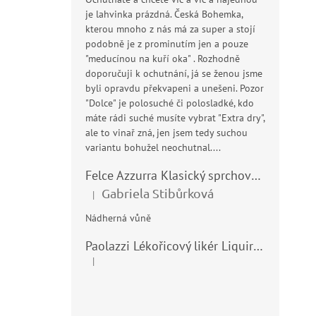
p
je lahvinka prázdná. Česká Bohemka,
r
kterou mnoho z nás má za super a stojí
o
podobně je z prominutím jen a pouze
d
"meducínou na kuří oka" . Rozhodně
u
An
doporučuji k ochutnání, já se ženou jsme
k
(C
byli opravdu překvapeni a unešeni. Pozor
t
40
"Dolce" je polosuché či polosladké, kdo
ů
Pr
máte rádi suché musíte vybrat "Extra dry",
ho
ale to vinař zná, jen jsem tedy suchou
pr
2
variantu bohužel neochutnal....
je
Mě
123
5,0
Felce Azzurra Klasický sprchový gel - doccia gel 400ml
cen
z
Gabriela Stibůrková
|
Sam
5
Hodnocení produktu je 5 z 5 hvězdiček.
sic
hvě
Nádherná vůně
zas
Boh
Paolazzi Lékořicový likér Liquirizia 24% 0,7L
a v
|
Hodnocení produktu je 5 z 5 hvězdiček.