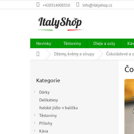
Přejít
+420314008310
info@italyshop.cz
na
obsah
Novinky
Těstoviny
Oleje a octy
Ká
Domů
Džemy, krémy a sirupy
Čokoládové a 
P
Čo
o
Přeskočit
s
Kategorie
kategorie
t
r
Dárky
a
Delikatesy
n
Italské jídlo v balíčku
n
í
Těstoviny
p
Přílohy
a
Káva