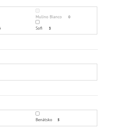
Mulino Bianco
0
Sofi
4
3
Benátsko
5