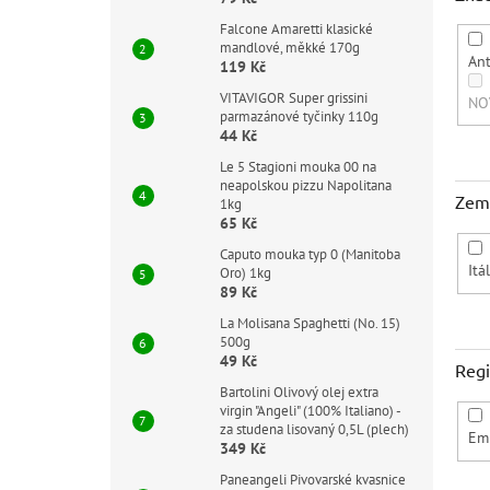
Falcone Amaretti klasické
mandlové, měkké 170g
Ant
119 Kč
VITAVIGOR Super grissini
NO
parmazánové tyčinky 110g
44 Kč
Le 5 Stagioni mouka 00 na
neapolskou pizzu Napolitana
Zem
1kg
65 Kč
Caputo mouka typ 0 (Manitoba
Itá
Oro) 1kg
89 Kč
La Molisana Spaghetti (No. 15)
500g
49 Kč
Reg
Bartolini Olivový olej extra
virgin "Angeli" (100% Italiano) -
za studena lisovaný 0,5L (plech)
Em
349 Kč
Paneangeli Pivovarské kvasnice