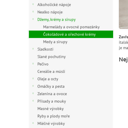
n
Alkoholické nápoje
e
Nealko nápoje
l
Džemy, krémy a sirupy
Marmelády a ovocné pomazánky
Čokoládové a ořechové krémy
Zavře
Medy a sirupy
itals
je ma
Sladkosti
Slané pochutiny
Nej
Pečivo
Cereálie a müsli
Oleje a octy
Omáčky a pesta
Zelenina a ovoce
Přísady a mouky
Masné výrobky
Ryby a plody moře
Ř
Mléčné výrobky