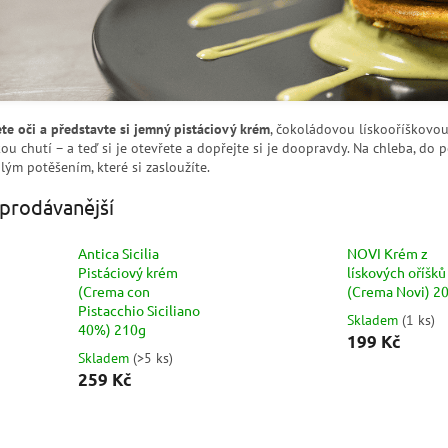
te oči a představte si jemný pistáciový krém
, čokoládovou lískooříškov
kou chutí – a teď si je otevřete a dopřejte si je doopravdy. Na chleba, do 
lým potěšením, které si zasloužíte.
prodávanější
Antica Sicilia
NOVI Krém z
Pistáciový krém
lískových oříšků
(Crema con
(Crema Novi) 2
Pistacchio Siciliano
Skladem
(
1 ks
)
40%) 210g
199 Kč
Skladem
(
>5 ks
)
259 Kč