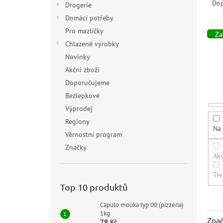
a
Do
Drogerie
z
Domácí potřeby
e
Pro mazlíčky
n
Zav
Chlazené výrobky
í
p
Novinky
r
Akční zboží
o
Doporučujeme
d
Bezlepkové
u
Výprodej
k
t
Regiony
Na 
ů
Věrnostní program
Značky
Ak
Trv
Top 10 produktů
Caputo mouka typ 00 (pizzeria)
1kg
Zna
79 Kč