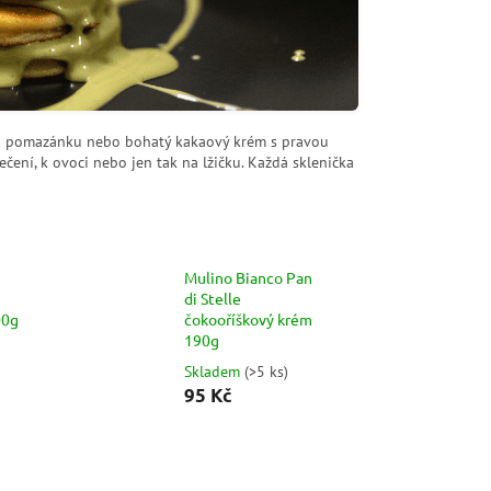
ou pomazánku nebo bohatý kakaový krém s pravou
pečení, k ovoci nebo jen tak na lžičku. Každá sklenička
Mulino Bianco Pan
di Stelle
00g
čokooříškový krém
190g
Skladem
(
>5 ks
)
95 Kč