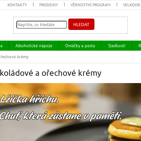
KONTAKTY
PRODEJNY
VĚRNOSTNÍ PROGRAM
VELKOOB
HLEDAT
va
Alkoholické nápoje
Omáčky a pesta
Sladkosti
R
ořechové krémy
koládové a ořechové krémy