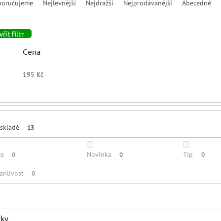
poručujeme
Nejlevnější
Nejdražší
Nejprodávanější
Abecedně
řít filtr
Cena
195
Kč
skladě
13
ce
Novinka
Tip
0
0
0
anlivost
0
čky