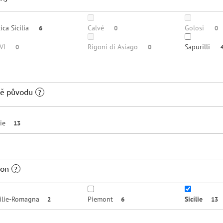
ica Sicilia
Calvé
Golosi
6
0
0
VI
Rigoni di Asiago
Sapurilli
0
0
ě původu
?
lie
13
ion
?
ilie-Romagna
Piemont
Sicílie
2
6
13