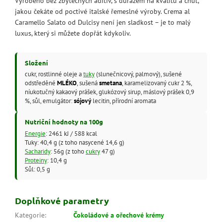
Vyrobeno bez zbytečných aditiv, s důrazem na kvalitu a chuť,
jakou čekáte od poctivé italské řemeslné výroby. Crema al
Caramello Salato od Dulcisy není jen sladkost – je to malý
luxus, který si můžete dopřát kdykoliv.
Složení
cukr, rostlinné oleje a
tuky
(slunečnicový, palmový), sušené
odstředěné
MLÉKO
, sušená
smetana
, karamelizovaný cukr 2 %,
níukotučný kakaový prášek, glukózový sirup, máslový prášek 0,9
%, sůl, emulgátor:
sójový
lecitin, přírodní aromata
Nutriční hodnoty na 100g
Energie
: 2461 kJ / 588 kcal
Tuky: 40,4 g (z toho nasycené 14,6 g)
Sacharidy
: 56g (z toho
cukry
47 g)
Proteiny
: 10,4 g
Sůl: 0,5 g
Doplňkové parametry
Kategorie
:
Čokoládové a ořechové krémy