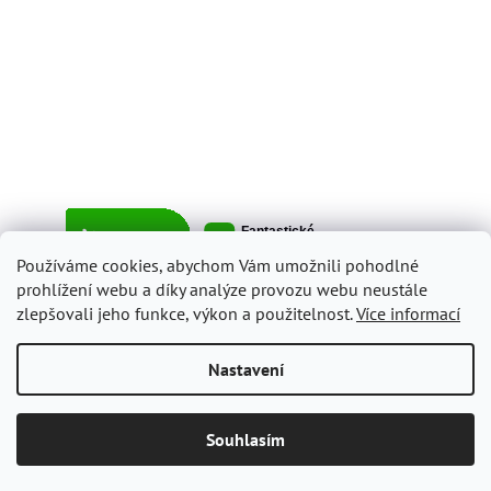
Používáme cookies, abychom Vám umožnili pohodlné
prohlížení webu a díky analýze provozu webu neustále
zlepšovali jeho funkce, výkon a použitelnost.
Více informací
Vytvořil Shoptet
Nastavení
Copyright 2026
ItalyShop.cz
. Všechna práva vyhrazena.
Upravit
Souhlasím
nastavení cookies