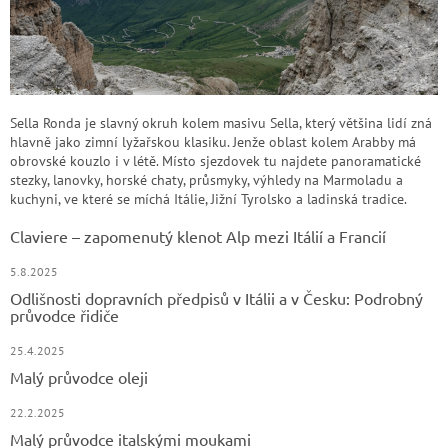
Sella Ronda je slavný okruh kolem masivu Sella, který většina lidí zná
hlavně jako zimní lyžařskou klasiku. Jenže oblast kolem Arabby má
obrovské kouzlo i v létě. Místo sjezdovek tu najdete panoramatické
stezky, lanovky, horské chaty, průsmyky, výhledy na Marmoladu a
kuchyni, ve které se míchá Itálie, Jižní Tyrolsko a ladinská tradice.
Claviere – zapomenutý klenot Alp mezi Itálií a Francií
5.8.2025
Odlišnosti dopravních předpisů v Itálii a v Česku: Podrobný
průvodce řidiče
25.4.2025
Malý průvodce oleji
22.2.2025
Malý průvodce italskými moukami