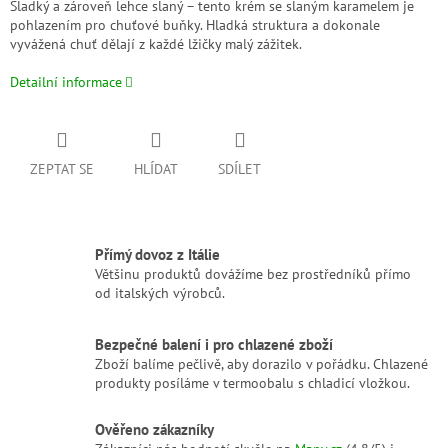
Sladký a zároveň lehce slaný – tento krém se slaným karamelem je
pohlazením pro chuťové buňky. Hladká struktura a dokonale
vyvážená chuť dělají z každé lžičky malý zážitek.
Detailní informace
ZEPTAT SE
HLÍDAT
SDÍLET
Přímý dovoz z Itálie
Většinu produktů dovážíme bez prostředníků přímo
od italských výrobců.
Bezpečné balení i pro chlazené zboží
Zboží balíme pečlivě, aby dorazilo v pořádku. Chlazené
produkty posíláme v termoobalu s chladicí vložkou.
Ověřeno zákazníky