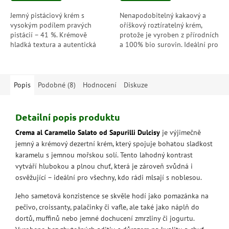
5
5
hvězdiček.
hvězdiček.
Jemný pistáciový krém s
Nenapodobitelný kakaový a
vysokým podílem pravých
oříškový roztíratelný krém,
pistácií – 41 %. Krémově
protože je vyroben z přírodních
hladká textura a autentická
a 100% bio surovin. Ideální pro
chuť Sicílie v každé lžičce, bez
každou příležitost.
konzervantů a palmového
oleje.
Popis
Podobné (8)
Hodnocení
Diskuze
Detailní popis produktu
Crema al Caramello Salato od Sapurilli Dulcisy
je výjimečně
jemný a krémový dezertní krém, který spojuje bohatou sladkost
karamelu s jemnou mořskou solí. Tento lahodný kontrast
vytváří hlubokou a plnou chuť, která je zároveň svůdná i
osvěžující – ideální pro všechny, kdo rádi mlsají s noblesou.
Jeho sametová konzistence se skvěle hodí jako pomazánka na
pečivo, croissanty, palačinky či vafle, ale také jako náplň do
dortů, muffinů nebo jemné dochucení zmrzliny či jogurtu.