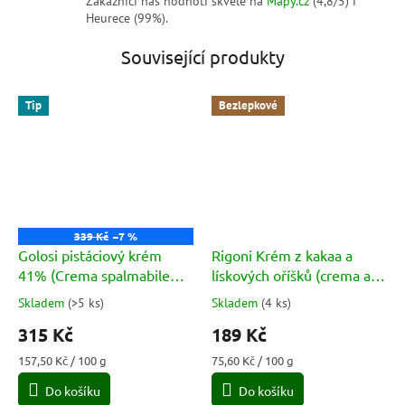
Zákazníci nás hodnotí skvěle na
Mapy.cz
(4,8/5) i
Heurece (99%).
Související produkty
Tip
Bezlepkové
339 Kč
–7 %
Golosi pistáciový krém
Rigoni Krém z kakaa a
41% (Crema spalmabile
lískových oříšků (crema al
con 41% di pistacchio)
cacao e nocciole) BIO 250g
Skladem
(
>5 ks
)
Skladem
(
4 ks
)
Průměrné
Průměrné
200g
hodnocení
hodnocení
315 Kč
189 Kč
produktu
produktu
je
je
Měrná
Měrná
157,50 Kč / 100 g
75,60 Kč / 100 g
5,0
5,0
cena:
cena:
Do košíku
Do košíku
z
z