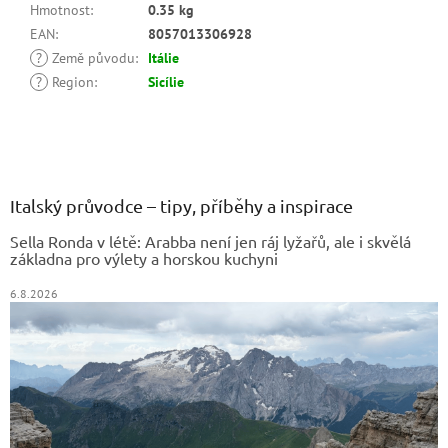
Hmotnost
:
0.35 kg
EAN
:
8057013306928
?
Země původu
:
Itálie
?
Region
:
Sicílie
Z
á
p
a
Italský průvodce – tipy, příběhy a inspirace
t
Sella Ronda v létě: Arabba není jen ráj lyžařů, ale i skvělá
í
základna pro výlety a horskou kuchyni
6.8.2026