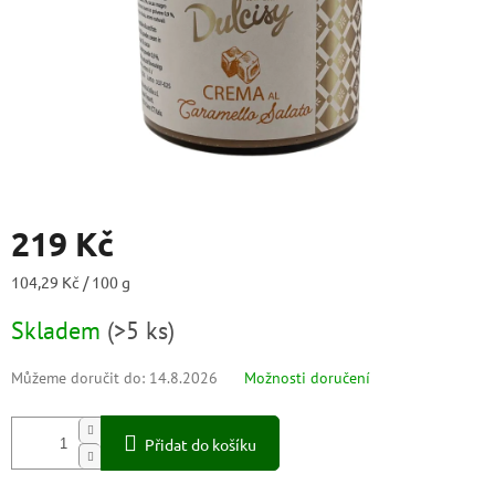
219 Kč
Měrná
104,29 Kč / 100 g
cena:
Skladem
(
>5 ks
)
Můžeme doručit do:
14.8.2026
Možnosti doručení
Přidat do košíku