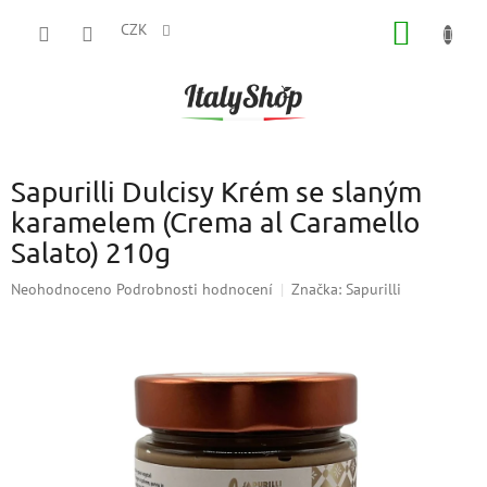
Přejít
NÁKUP
na
CZK
obsah
KOŠÍK
Sapurilli Dulcisy Krém se slaným
karamelem (Crema al Caramello
Salato) 210g
Průměrné
Neohodnoceno
Podrobnosti hodnocení
Značka:
Sapurilli
hodnocení
produktu
je
0,0
z
5
hvězdiček.